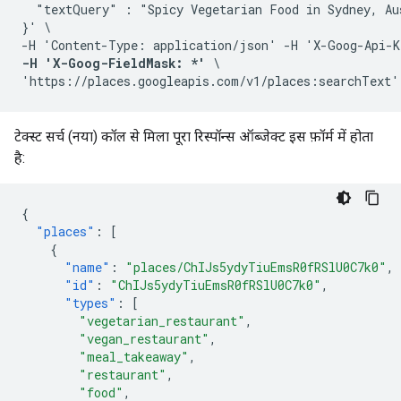
  "textQuery" : "Spicy Vegetarian Food in Sydney, Aus
}' \

-H 'Content-Type: application/json' -H 'X-Goog-Api-K
-H 'X-Goog-FieldMask: *'
 \

'https://places.googleapis.com/v1/places:searchText'
टेक्स्ट सर्च (नया) कॉल से मिला पूरा रिस्पॉन्स ऑब्जेक्ट इस फ़ॉर्म में होता
है:
{
"places"
:
[
{
"name"
:
"places/ChIJs5ydyTiuEmsR0fRSlU0C7k0"
,
"id"
:
"ChIJs5ydyTiuEmsR0fRSlU0C7k0"
,
"types"
:
[
"vegetarian_restaurant"
,
"vegan_restaurant"
,
"meal_takeaway"
,
"restaurant"
,
"food"
,