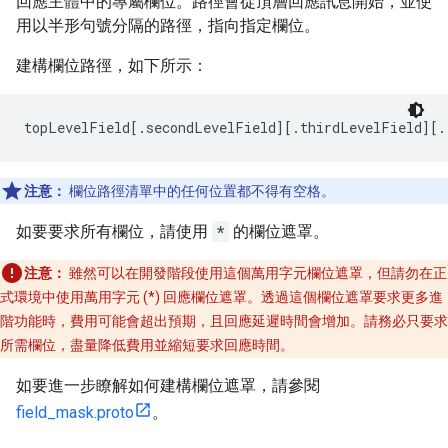
回應主體中的專屬欄位。路徑會從頂層回應訊息開始，並使
用以半形句號分隔的路徑，指向指定欄位。
建構欄位路徑，如下所示：
topLevelField[.secondLevelField][.thirdLevelField][.
注意：
欄位路徑清單中的任何位置都不得有空格。
如要要求所有欄位，請使用
*
的欄位遮罩。
注意：
雖然可以在開發階段使用這個萬用字元欄位遮罩，但請勿在正
式環境中使用萬用字元 (*) 回應欄位遮罩。透過這個欄位遮罩要求更多進
階功能時，費用可能會超出預期，且回應延遲時間會增加。請務必只要求
所需欄位，盡量降低費用並縮短要求回應時間。
如要進一步瞭解如何建構欄位遮罩，請參閱
field_mask.proto
。