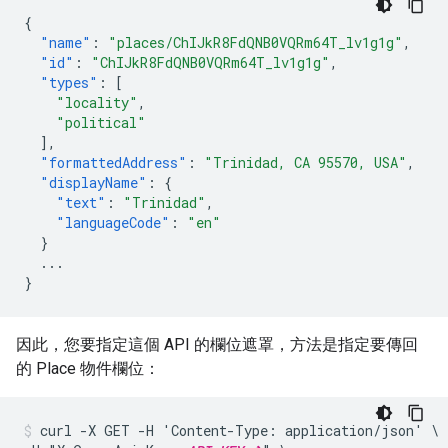
{
"name"
:
"places/ChIJkR8FdQNB0VQRm64T_lv1g1g"
,
"id"
:
"ChIJkR8FdQNB0VQRm64T_lv1g1g"
,
"types"
:
[
"locality"
,
"political"
],
"formattedAddress"
:
"Trinidad, CA 95570, USA"
,
"displayName"
:
{
"text"
:
"Trinidad"
,
"languageCode"
:
"en"
}
...
}
因此，您要指定這個 API 的欄位遮罩，方法是指定要傳回
的 Place 物件欄位：
curl -X GET -H 'Content-Type: application/json' \
