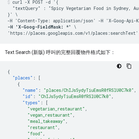
curl -X POST -d '{

  "textQuery" : "Spicy Vegetarian Food in Sydney, Aus
}' \

-H 'Content-Type: application/json' -H 'X-Goog-Api-K
-H 'X-Goog-FieldMask: *'
 \

'https://places.googleapis.com/v1/places:searchText'
Text Search (新版) 呼叫的完整回覆物件格式如下：
{
"places"
:
[
{
"name"
:
"places/ChIJs5ydyTiuEmsR0fRSlU0C7k0"
,
"id"
:
"ChIJs5ydyTiuEmsR0fRSlU0C7k0"
,
"types"
:
[
"vegetarian_restaurant"
,
"vegan_restaurant"
,
"meal_takeaway"
,
"restaurant"
,
"food"
,