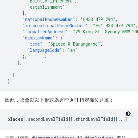
"point_of_interest"
,
"establishment"
],
"nationalPhoneNumber"
:
"0433 479 794"
,
"internationalPhoneNumber"
:
"+61 433 479 794"
,
"formattedAddress"
:
"29 King St, Sydney NSW 20
"displayName"
:
{
"text"
:
"Spiced @ Barangaroo"
,
"languageCode"
:
"en"
},
...
},
...
]
}
因此，您會以以下形式為這些 API 指定欄位遮罩：
places
[.secondLevelField][.thirdLevelField][...]