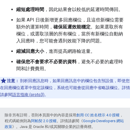
縮短處理時間
，因此結果會以較低的延遲時間傳回。
如果 API 日後新增更多回應欄位，且這些新欄位需要
額外的運算時間，
確保延遲效能穩定
。如果選取所有
欄位，或選取頂層的所有欄位，當所有新欄位自動納
入回應時，您可能會遇到效能下降的問題。
縮減回應大小
，進而提高網路輸送量。
確保您不會要求不必要的資料
，避免不必要的處理時
間和計費費用。
注意：
剖析回應訊息時，如果回應訊息中的欄位包含預設值，即使您
在回應欄位遮罩中指定該欄位，系統也可能會從回應中省略該欄位。詳情
請參閱
語言指南 (proto3)
。
除非另有註明，否則本頁面中的內容是採用
創用 CC 姓名標示 4.0 授權
，
程式碼範例則為
阿帕契 2.0 授權
。詳情請參閱《
Google Developers 網站
政策
》。Java 是 Oracle 和/或其關聯企業的註冊商標。