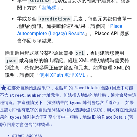
單一
<status>
元素包含要求的相關中繼資料。請參
"structured_formatting"
:
閱下方的「
{
狀態碼
」。
"main_text"
:
"Paris"
,
零或多個
<prediction>
元素，每個元素都包含單一
"main_text_matched_substrings"
:
[{
"le
地點的資訊。如要瞭解這些結果，請參閱「
"secondary_text"
:
"Brant, ON, Canada"
Place
,
},
Autocomplete (Legacy) Results
」。Places API 最多
"terms"
:
會傳回 5 項結果。
[
{
"offset"
:
0
,
"value"
:
"Paris"
},
除非應用程式基於某些原因需要
xml
，否則建議您使用
{
"offset"
:
7
,
"value"
:
"Brant"
},
json
做為偏好的輸出標記。處理 XML 樹狀結構時需要特
{
"offset"
:
14
,
"value"
:
"ON"
},
別注意，確保您參照正確的節點和元素。如需處理 XML 的
{
"offset"
:
18
,
"value"
:
"Canada"
},
說明，請參閱「
],
使用 XPath 處理 XML
」。
"types"
:
[
"neighborhood"
,
"political"
,
"ge
},
在部分自動預測結果中，地點 ID 的 Place Details (舊版) 回應中可能
{
不含
street_number
地址元件。無法插入地點的地址時，通常會發生這
"description"
:
"Paris, KY, USA"
,
種情況。在這種情況下，預測結果的
types
陣列會包含「道路」。如果
"matched_substrings"
:
[{
"length"
:
5
,
"off
是說明中含有數字的自動預測結果 (輸入查詢比對成功)，則只有在預測結
"place_id"
:
"ChIJsU7_xMfKQ4gReI89RJn0-RQ"
,
果的
types
陣列包含下列至少其中一項時，地點 ID 的 Place Details (舊
"reference"
:
"ChIJsU7_xMfKQ4gReI89RJn0-RQ"
"structured_formatting"
:
版) 回應才會包含門牌號碼：
{
street_address
"main_text"
:
"Paris"
,