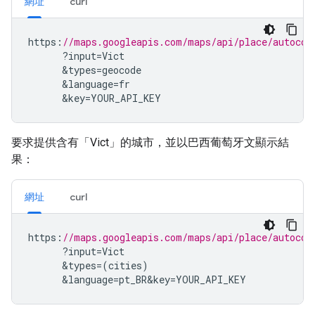
網址
curl
https
:
//maps.googleapis.com/maps/api/place/autocom
?
input
=
Vict
&
types
=
geocode
&
language
=
fr
&
key
=
YOUR_API_KEY
要求提供含有「Vict」的城市，並以巴西葡萄牙文顯示結
果：
網址
curl
https
:
//maps.googleapis.com/maps/api/place/autocom
?
input
=
Vict
&
types
=(
cities
)
&
language
=
pt_BR
&
key
=
YOUR_API_KEY