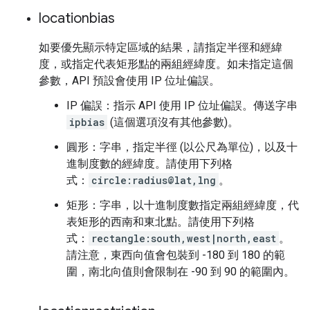
locationbias
如要優先顯示特定區域的結果，請指定半徑和經緯
度，或指定代表矩形點的兩組經緯度。如未指定這個
參數，API 預設會使用 IP 位址偏誤。
IP 偏誤：指示 API 使用 IP 位址偏誤。傳送字串
ipbias
(這個選項沒有其他參數)。
圓形：字串，指定半徑 (以公尺為單位)，以及十
進制度數的經緯度。請使用下列格
式：
circle:radius@lat,lng
。
矩形：字串，以十進制度數指定兩組經緯度，代
表矩形的西南和東北點。請使用下列格
式：
rectangle:south,west|north,east
。
請注意，東西向值會包裝到 -180 到 180 的範
圍，南北向值則會限制在 -90 到 90 的範圍內。