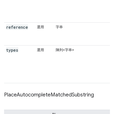
reference
選用
字串
types
選用
陣列<字串>
Place
Autocomplete
Matched
Substring