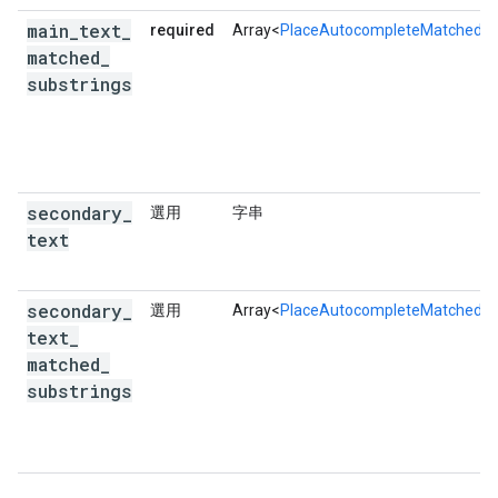
main
_
text
_
required
Array<
PlaceAutocompleteMatchedSu
matched
_
substrings
secondary
_
選用
字串
text
secondary
_
選用
Array<
PlaceAutocompleteMatchedSu
text
_
matched
_
substrings