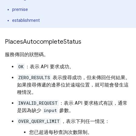
"main_text_matched_substrings"
:
[{
"le
premise
"secondary_text"
:
"KY, USA"
,
},
establishment
"terms"
:
[
{
"offset"
:
0
,
"value"
:
"Paris"
},
Places
Autocomplete
Status
{
"offset"
:
7
,
"value"
:
"KY"
},
{
"offset"
:
11
,
"value"
:
"USA"
},
],
服務傳回的狀態碼。
"types"
:
[
"locality"
,
"political"
,
"geoco
},
OK
：表示 API 要求成功。
],
ZERO_RESULTS
表示搜尋成功，但未傳回任何結果。
"status"
:
"OK"
,
}
如果搜尋傳遞的邊界位於遠端位置，就可能會發生這
種情況。
INVALID_REQUEST
：表示 API 要求格式有誤，通常
是因為缺少
input
參數。
OVER_QUERY_LIMIT
，表示下列任一情況：
您已超過每秒查詢次數限制。