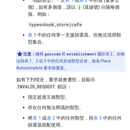
「地點類型」一文
表 1
或
表 2
中的值 (最多五
個)，如有多個值，請以
|
(直線號) 分隔每個
值。例如：
types=book_store|cafe
表 3
中的任何單一支援篩選器。你無法混用類
型集合。
注意：
雖然
geocode
和
establishment
屬於表 2，但無
法與表 1、2 或 3 中的任何其他類型合併，做為 Place
Autocomplete 要求篩選器。
如有下列情況，要求就會遭拒，並顯示
INVALID_REQUEST
錯誤：
指定超過五個類型。
存在任何無法辨識的類型。
將
表 1
或
表 2
中的任何類型，與
表 3
中的任何
篩選器搭配使用。