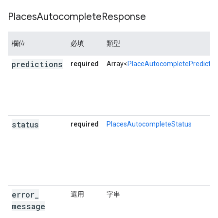
"types"
:
[
"locality"
,
"political"
,
"geoco
},
Places
Autocomplete
Response
{
"description"
:
"Paris, TX, USA"
,
"matched_substrings"
:
[{
"length"
:
5
,
"off
欄位
必填
類型
"place_id"
:
"ChIJmysnFgZYSoYRSfPTL2YJuck"
"reference"
:
"ChIJmysnFgZYSoYRSfPTL2YJuck
predictions
required
Array<
PlaceAutocompletePredictio
"structured_formatting"
:
{
"main_text"
:
"Paris"
,
"main_text_matched_substrings"
:
[{
"le
"secondary_text"
:
"TX, USA"
,
},
status
required
PlacesAutocompleteStatus
"terms"
:
[
{
"offset"
:
0
,
"value"
:
"Paris"
},
{
"offset"
:
7
,
"value"
:
"TX"
},
{
"offset"
:
11
,
"value"
:
"USA"
},
],
"types"
:
[
"locality"
,
"political"
,
"geoco
error
_
選用
字串
},
{
message
"description"
:
"Paris, TN, USA"
,