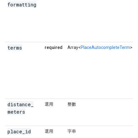
formatting
terms
required
Array<
PlaceAutocompleteTerm
>
distance
_
選用
整數
meters
place
_
id
選用
字串