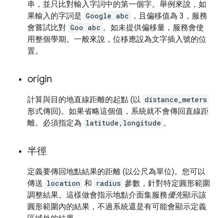
串，並只比對輸入字詞中的第一個字。舉例來說，如
果輸入的字詞是
Google abc
，且偏移值為 3，服務
會嘗試比對
Goo abc
。如未提供偏移量，服務會使
用整個學期。一般來說，位移應設為文字插入號的位
置。
origin
計算與目的地直線距離的起點 (以
distance_meters
形式傳回)。如果省略這個值，系統就不會傳回直線距
離。必須指定為
latitude,longitude
。
半徑
定義要傳回地點結果的距離 (以公尺為單位)。您可以
傳送
location
和
radius
參數，針對特定圓形範圍
調整結果。這樣做會指示地點介面集服務
優先
顯示該
圓形範圍內的結果，不過系統還是有可能會顯示定義