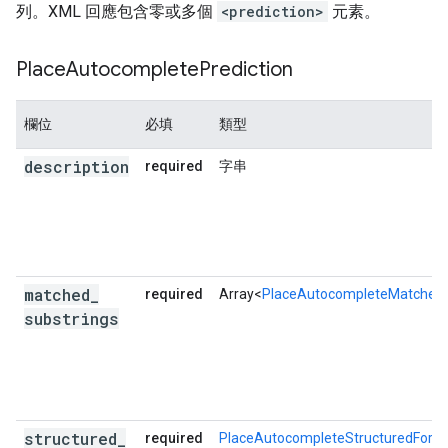
列。XML 回應包含零或多個
<prediction>
元素。
Place
Autocomplete
Prediction
欄位
必填
類型
description
required
字串
matched
_
required
Array<
PlaceAutocompleteMatchedS
substrings
structured
_
required
PlaceAutocompleteStructuredForm