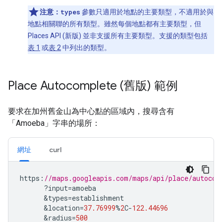
注意：
types
參數只適用於地點的主要類型，不適用於與
地點相關聯的所有類型。雖然每個地點都有主要類型，但
Places API (新版) 並非支援所有主要類型。支援的類型包括
表 1
或
表 2
中列出的類型。
Place Autocomplete (舊版) 範例
要求在加州舊金山為中心點的區域內，搜尋含有
「Amoeba」字串的場所：
網址
curl
https
:
//maps.googleapis.com/maps/api/place/autocom
?
input
=
amoeba
&
types
=
establishment
&
location
=
37.76999
%
2
C
-
122.44696
&
radius
=
500