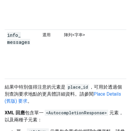
"matched_substrings"
:
[{
"length"
:
5
,
"off
"place_id"
:
"ChIJ4zHP-Sije4gRBDEsVxunOWg"
,
"reference"
:
"ChIJ4zHP-Sije4gRBDEsVxunOWg"
"structured_formatting"
:
{
"main_text"
:
"Paris"
,
info
_
選用
陣列<字串>
"main_text_matched_substrings"
:
[{
"le
messages
"secondary_text"
:
"TN, USA"
,
},
"terms"
:
[
{
"offset"
:
0
,
"value"
:
"Paris"
},
{
"offset"
:
7
,
"value"
:
"TN"
},
{
"offset"
:
11
,
"value"
:
"USA"
},
],
結果中特別值得注意的元素是
place_id
，可用於透過個
"types"
:
[
"locality"
,
"political"
,
"geoco
別查詢要求地點的更具體詳細資料。請參閱
Place Details
},
(舊版) 要求
。
{
"description"
:
"Paris, Brant, ON, Canada"
,
XML 回應
包含單一
<AutocompletionResponse>
元素，
"matched_substrings"
:
[{
"length"
:
5
,
"off
以及兩種子元素：
"place_id"
:
"ChIJsamfQbVtLIgR-X18G75Hyi0"
"reference"
:
"ChIJsamfQbVtLIgR-X18G75Hyi0