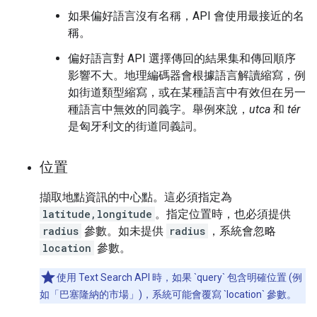
如果偏好語言沒有名稱，API 會使用最接近的名
稱。
偏好語言對 API 選擇傳回的結果集和傳回順序
影響不大。地理編碼器會根據語言解讀縮寫，例
如街道類型縮寫，或在某種語言中有效但在另一
種語言中無效的同義字。舉例來說，
utca
和
tér
是匈牙利文的街道同義詞。
位置
擷取地點資訊的中心點。這必須指定為
latitude,longitude
。指定位置時，也必須提供
radius
參數。如未提供
radius
，系統會忽略
location
參數。
使用 Text Search API 時，如果 `query` 包含明確位置 (例
如「巴塞隆納的市場」)，系統可能會覆寫 `location` 參數。