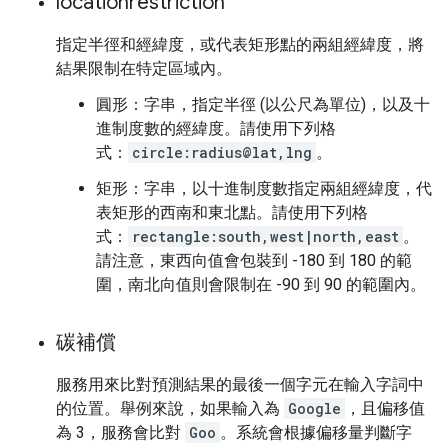
locationrestriction
指定半徑和經緯度，或代表矩形點的兩組經緯度，將
結果限制在特定區域內。
圓形：字串，指定半徑 (以公尺為單位)，以及十
進制度數的經緯度。請使用下列格
式：
circle:radius@lat,lng
。
矩形：字串，以十進制度數指定兩組經緯度，代
表矩形的西南和東北點。請使用下列格
式：
rectangle:south,west|north,east
。
請注意，東西向值會包裝到 -180 到 180 的範
圍，南北向值則會限制在 -90 到 90 的範圍內。
碳補償
服務用來比對預測結果的最後一個字元在輸入字詞中
的位置。舉例來說，如果輸入為
Google
，且偏移值
為 3，服務會比對
Goo
。系統會根據偏移量判斷字