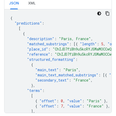
JSON
XML
{
"predictions"
:
[
{
"description"
:
"Paris, France"
,
"matched_substrings"
:
[{
"length"
:
5
,
"off
"place_id"
:
"ChIJD7fiBh9u5kcRYJSMaMOCCwQ"
,
"reference"
:
"ChIJD7fiBh9u5kcRYJSMaMOCCwQ"
"structured_formatting"
:
{
"main_text"
:
"Paris"
,
"main_text_matched_substrings"
:
[{
"le
"secondary_text"
:
"France"
,
},
"terms"
:
[
{
"offset"
:
0
,
"value"
:
"Paris"
},
{
"offset"
:
7
,
"value"
:
"France"
},
],