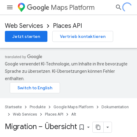
Maps Platform
Web Services
Places API
Jetzt starten
Vertrieb kontaktieren
Google verwendet KI-Technologie, um Inhalte in Ihre bevorzugte
Sprache zu übersetzen. KI-Übersetzungen können Fehler
enthalten.
Startseite
Produkte
Google Maps Platform
Dokumentation
Web Services
Places API
Alt
Migration – Übersicht
bookmark_border