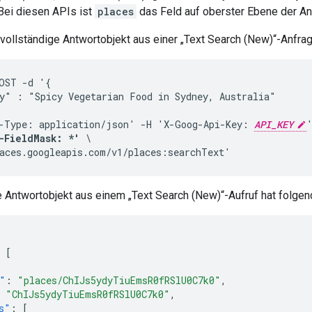
Bei diesen APIs ist
places
das Feld auf oberster Ebene der An
 vollständige Antwortobjekt aus einer „Text Search (New)“-Anfrag
OST -d '{

y" : "Spicy Vegetarian Food in Sydney, Australia"

-Type: application/json' -H 'X-Goog-Api-Key: 
API_KEY
-FieldMask: *'
 \

aces.googleapis.com/v1/places:searchText'
e Antwortobjekt aus einem „Text Search (New)“-Aufruf hat folge
[
"
:
"places/ChIJs5ydyTiuEmsR0fRSlU0C7k0"
,
"ChIJs5ydyTiuEmsR0fRSlU0C7k0"
,
s"
:
[