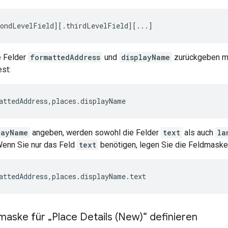
condLevelField][.thirdLevelField][...]
e Felder
formattedAddress
und
displayName
zurückgeben mö
st:
attedAddress,places.displayName
layName
angeben, werden sowohl die Felder
text
als auch
la
 Wenn Sie nur das Feld
text
benötigen, legen Sie die Feldmaske 
attedAddress,places.displayName.text
aske für „Place Details (New)“ definieren