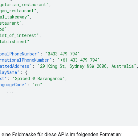
getarian_restaurant"
,
gan_restaurant"
,
al_takeaway"
,
staurant"
,
od"
,
int_of_interest"
,
tablishment"
onalPhoneNumber"
:
"0433 479 794"
,
rnationalPhoneNumber"
:
"+61 433 479 794"
,
attedAddress"
:
"29 King St, Sydney NSW 2000, Australia"
layName"
:
{
xt"
:
"Spiced @ Barangaroo"
,
nguageCode"
:
"en"
...
 eine Feldmaske für diese APIs im folgenden Format an: