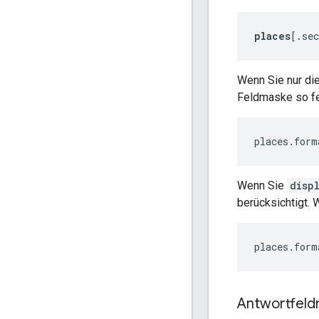
places
[.se
Wenn Sie nur di
Feldmaske so fe
places.form
Wenn Sie
disp
berücksichtigt.
places.form
Antwortfeldm