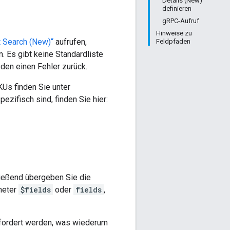
Details (New)“
definieren
gRPC-Aufruf
Hinweise zu
t Search (New)“
aufrufen,
Feldpfaden
 Es gibt keine Standardliste
en einen Fehler zurück.
KUs finden Sie unter
pezifisch sind, finden Sie hier:
ließend übergeben Sie die
meter
$fields
oder
fields
,
efordert werden, was wiederum