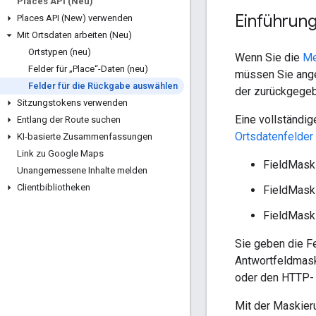
Places API (Neu)
Einführun
Places API (New) verwenden
Mit Ortsdaten arbeiten (Neu)
Ortstypen (neu)
Wenn Sie die
Me
Felder für „Place“-Daten (neu)
müssen Sie ange
Felder für die Rückgabe auswählen
der zurückgegeb
Sitzungstokens verwenden
Eine vollständig
Entlang der Route suchen
Ortsdatenfelder 
KI-basierte Zusammenfassungen
Link zu Google Maps
FieldMask-
Unangemessene Inhalte melden
Clientbibliotheken
FieldMask
FieldMask-
Sie geben die Fe
Antwortfeldmas
oder den HTTP-
Mit der Maskier