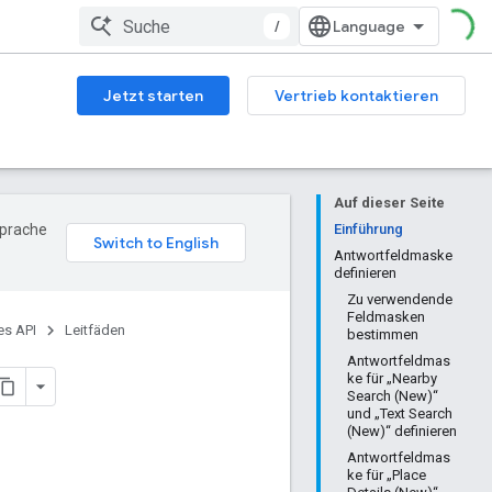
/
Jetzt starten
Vertrieb kontaktieren
Auf dieser Seite
Sprache
Einführung
Antwortfeldmaske
definieren
Zu verwendende
Feldmasken
es API
Leitfäden
bestimmen
Antwortfeldmas
ke für „Nearby
Search (New)“
und „Text Search
(New)“ definieren
Antwortfeldmas
ke für „Place