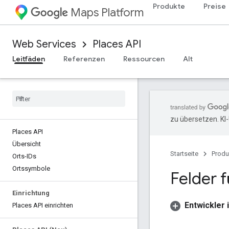
Produkte
Preise
Maps Platform
Web Services
Places API
Leitfäden
Referenzen
Ressourcen
Alt
zu übersetzen. KI
Places API
Übersicht
Startseite
Produ
Orts-IDs
Ortssymbole
Felder 
Einrichtung
Entwickler
Places API einrichten