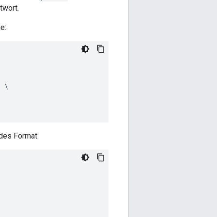
twort.
e:
ndes Format: