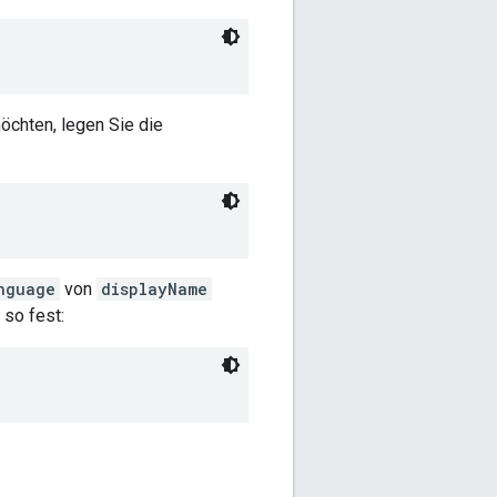
chten, legen Sie die
nguage
von
displayName
so fest: