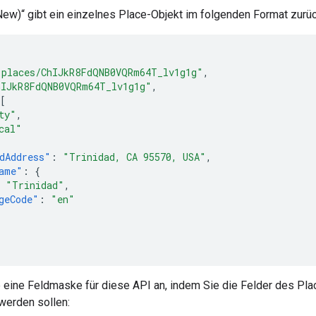
New)“ gibt ein einzelnes Place-Objekt im folgenden Format zurüc
"places/ChIJkR8FdQNB0VQRm64T_lv1g1g"
,
hIJkR8FdQNB0VQRm64T_lv1g1g"
,
[
ty"
,
cal"
dAddress"
:
"Trinidad, CA 95570, USA"
,
ame"
:
{
"Trinidad"
,
geCode"
:
"en"
 eine Feldmaske für diese API an, indem Sie die Felder des Pla
erden sollen: