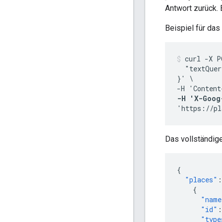
Antwort zurück. 
Beispiel für das
curl -X P
  "textQuer
}' \

-H 'Content
-H 'X-Goog
'https://pl
Das vollständig
{
"places"
:
{
"name
"id"
:
"type