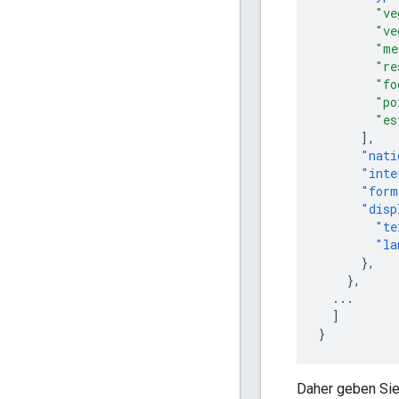
"ve
"ve
"me
"re
"fo
"po
"es
],
"nati
"inte
"form
"disp
"te
"la
},
},
...
]
}
Daher geben Sie