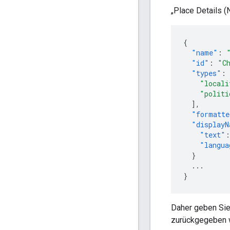
„Place Details (
{
"name"
:
"id"
:
"C
"types"
:
"locali
"politi
],
"formatte
"displayN
"text"
:
"langua
}
...
}
Daher geben Sie
zurückgegeben w