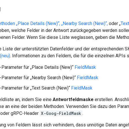
g
thoden „Place Details (New)“,
„Nearby Search (New)“,
oder „
Tex
ben, welche Felder in der Antwort zurückgegeben werden sollen.
enen Felder. Wenn Sie diese Liste weglassen, geben die Method
e Liste der unterstützten Datenfelder und der entsprechenden S
(neu)
. Informationen zu den Feldern, die für die einzelnen APIs s
Parameter für „Place Details (New)“
FieldMask
-Parameter für „Nearby Search (New)“
FieldMask
Parameter für „Text Search (New)“
FieldMask
ldliste an, indem Sie eine
Antwortfeldmaske
erstellen. Ansch
ke an eine der beiden Methoden. Verwenden Sie dazu den Para
 oder gRPC-Header
X-Goog-FieldMask
.
ung von Feldern lässt sich verhindern, dass unnötige Daten ang