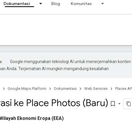
Dokumentasi
Blog
Komunitas
Google menggunakan teknologi AI untuk menerjemahkan konten 
ihan Anda. Terjemahan AI mungkin mengandung kesalahan.
Google Maps Platform
Dokumentasi
Web Services
Places AP
asi ke Place Photos (Baru)
bookmark_border
Wilayah Ekonomi Eropa (EEA)