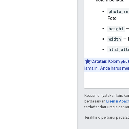
photo_re
Foto.
height
—
width
— 
html_att
Catatan:
Kolom
pho
lama ini, Anda harus m
Kecuali dinyatakan lain, k
berdasarkan
Lisensi Apach
terdaftar dari Oracle dan/at
Terakhir diperbarui pada 2