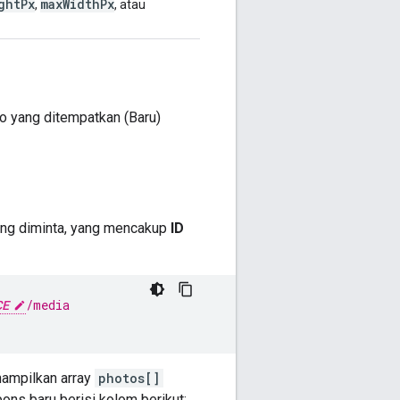
ght
Px
max
Width
Px
,
, atau
 yang ditempatkan (Baru)
ang diminta, yang mencakup
ID
CE
/media
nampilkan array
photos[]
ons baru berisi kolom berikut: