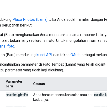
ndukung
Place Photos (Lama)
. Jika Anda sudah familiar dengan 
 perubahan berikut:
at (Baru) mengharuskan Anda meneruskan nama resource foto, 
taan, bukan hanya referensi foto. Untuk mengetahui informasi s
ensi foto
.
tos (Baru) mendukung
kunci API
dan token
OAuth
sebagai mekani
encantumkan parameter di Foto Tempat (Lama) yang telah diganti
tau parameter yang tidak lagi didukung.
Parameter
Catatan
baru
max
Height
Px
max
Hei
Anda harus menentukan salah satu dari
keduanya.