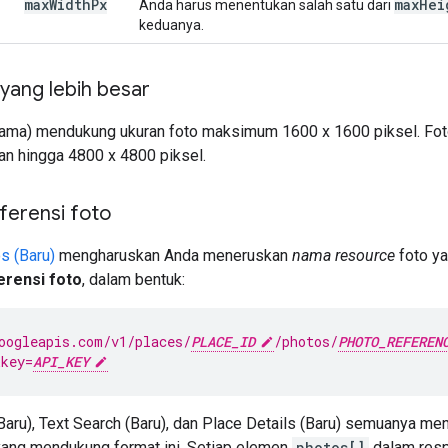
max
Width
Px
max
Hei
Anda harus menentukan salah satu dari
keduanya.
yang lebih besar
ama) mendukung ukuran foto maksimum 1600 x 1600 piksel. Foto
n hingga 4800 x 4800 piksel.
eferensi foto
s (Baru)
mengharuskan Anda meneruskan
nama resource
foto y
erensi foto
, dalam bentuk:
oogleapis.com/v1/places/
PLACE_ID
/photos/
PHOTO_REFEREN
&key=
API_KEY
Baru), Text Search (Baru), dan Place Details (Baru) semuanya me
ang mendukung format ini. Setiap elemen
photos[]
dalam resp