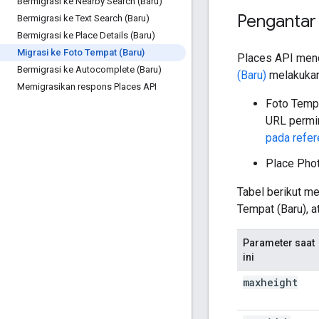
Bermigrasi ke Nearby Search (Baru)
Pengantar
Bermigrasi ke Text Search (Baru)
Bermigrasi ke Place Details (Baru)
Migrasi ke Foto Tempat (Baru)
Places API me
Bermigrasi ke Autocomplete (Baru)
(Baru)
melakukan
Memigrasikan respons Places API
Foto Temp
URL permin
pada refer
Place Pho
Tabel berikut m
Tempat (Baru), a
Parameter saat
ini
maxheight