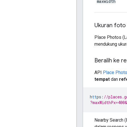
maxwidth
Ukuran foto 
Place Photos (L
mendukung ukura
Beralih ke r
API
Place Photo
tempat
dan
ref
h
tt
ps
:
//places.g
?maxWidthPx=400
Nearby Search (
dalam respons y