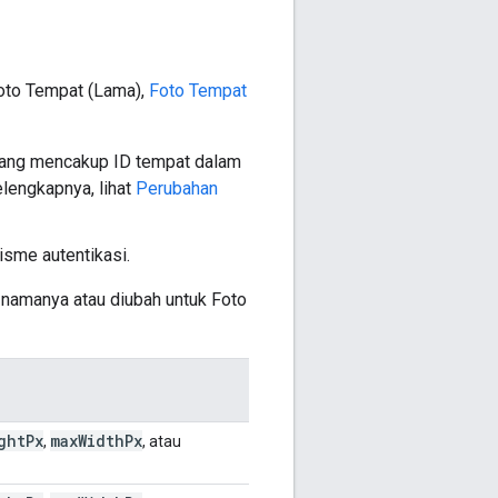
Foto Tempat (Lama),
Foto Tempat
yang mencakup ID tempat dalam
elengkapnya, lihat
Perubahan
sme autentikasi.
 namanya atau diubah untuk Foto
ght
Px
max
Width
Px
,
, atau