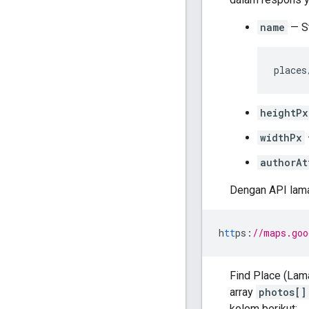
name
— St
places
heightPx
widthPx
authorAt
Dengan API lam
h
tt
ps
:
//maps.goo
Find Place (Lam
array
photos[]
kolom berikut: