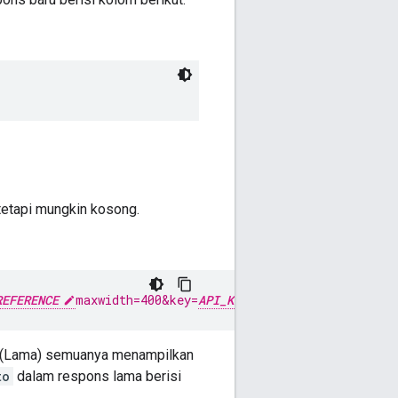
 tetapi mungkin kosong.
REFERENCE
maxwidth=400&key=
API_KEY
ls (Lama) semuanya menampilkan
to
dalam respons lama berisi