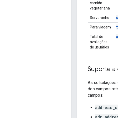
comida
vegetariana
Serve vinho
Para viagem
Total de
avaliações
de usuários
Suporte a 
As solicitações
dos campos reto
campos:
address_c
adr_addre