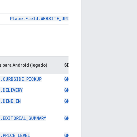
Place.Field.WEBSITE_URI
GMSPlaceF
s para Android (legado)
SDK do Places para iOS (legado)
d.CURBSIDE_PICKUP
GMSPlaceFieldCurbsidePickup
.DELIVERY
GMSPlaceFieldDelivery
d.DINE_IN
GMSPlaceFieldDineIn
d
.
EDITORIAL
_
SUMMARY
GMSPlaceFieldEditorialSummar
.PRICE_LEVEL
GMSPlaceFieldPriceLevel