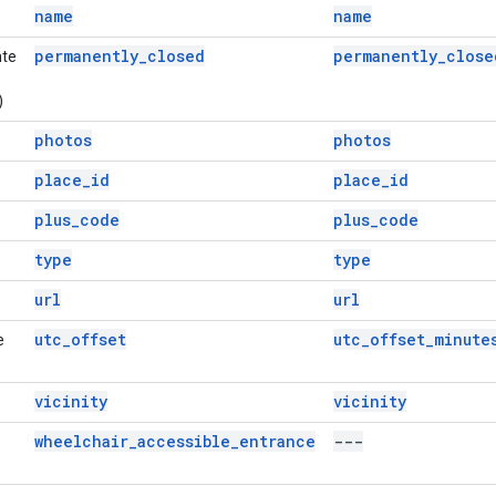
name
name
permanently_closed
permanently_close
te
)
photos
photos
place_id
place_id
plus_code
plus_code
type
type
url
url
utc_offset
utc_offset_minute
e
vicinity
vicinity
wheelchair_accessible_entrance
---