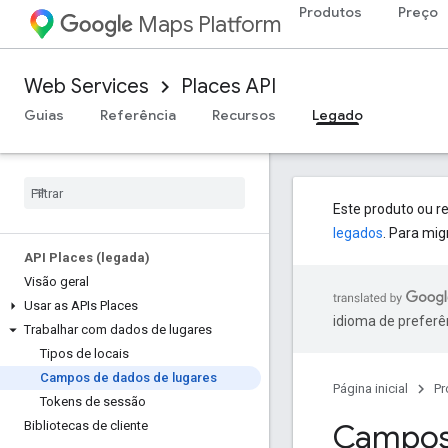
Produtos
Preço
Maps Platform
Web Services
Places API
Guias
Referência
Recursos
Legado
Este produto ou r
legados
. Para mig
API Places (legada)
Visão geral
Usar as APIs Places
idioma de preferê
Trabalhar com dados de lugares
Tipos de locais
Campos de dados de lugares
Página inicial
Pr
Tokens de sessão
Campos 
Bibliotecas de cliente