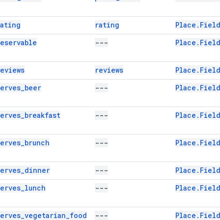
rating
rating
Place.Fiel
reservable
---
Place.Field
reviews
reviews
Place.Field
serves_beer
---
Place.Fiel
serves_breakfast
---
Place.Fiel
serves_brunch
---
Place.Fiel
serves_dinner
---
Place.Fiel
serves_lunch
---
Place.Fiel
serves_vegetarian_food
---
Place.Fiel