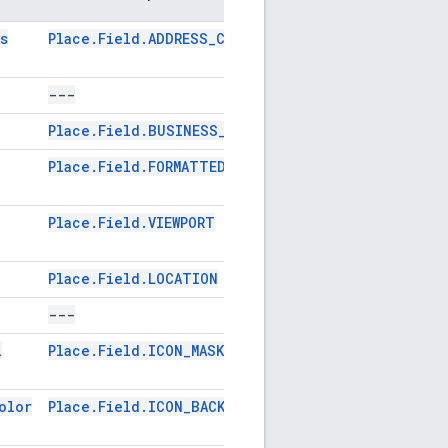
s
Place.Field.ADDRESS_COMPONENTS
GMSPlaceFiel
---
---
Place.Field.BUSINESS_STATUS
GMSPlaceFiel
Place.Field.FORMATTED_ADDRESS
GMSPlaceFiel
Place.Field.VIEWPORT
GMSPlaceFiel
Place.Field.LOCATION
GMSPlaceFiel
---
---
i
Place.Field.ICON_MASK_URL
GMSPlaceFiel
olor
Place.Field.ICON_BACKGROUND_COLOR
GMSPlaceFiel