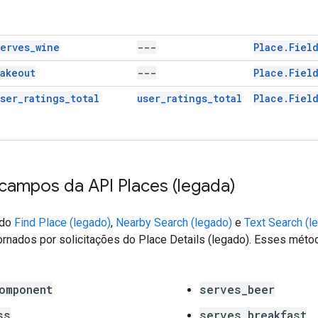
serves_wine
---
Place.Fiel
takeout
---
Place.Fiel
user_ratings_total
user_ratings_total
Place.Fiel
campos da API Places (legada)
 do
Find Place (legado)
,
Nearby Search (legado)
e
Text Search (l
rnados por solicitações do Place Details (legado). Esses mét
omponent
serves_beer
ss
serves_breakfast