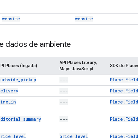
website
website
 dados de ambiente
API Places Library,
PI Places (legada)
SDK do Place
Maps JavaScript
curbside_pickup
---
Place.Fiel
delivery
---
Place.Field
dine_in
---
Place.Fiel
editorial_summary
---
Place
.
Fiel
price_level
price_level
Place.Field