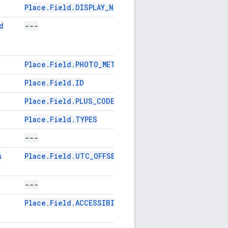
Place.Field.DISPLAY_NAME
GMSPlaceFiel
d
---
---
Place.Field.PHOTO_METADATAS
GMSPlaceFiel
Place.Field.ID
GMSPlaceFiel
Place.Field.PLUS_CODE
GMSPlaceFiel
Place.Field.TYPES
GMSPlaceFiel
---
---
s
Place.Field.UTC_OFFSET
GMSPlaceFiel
---
---
Place.Field.ACCESSIBILITY_OPTIONS
GMSPlaceFiel