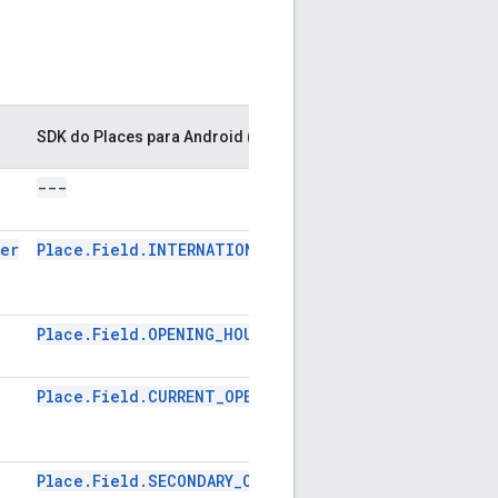
SDK do Places para Android (legado)
SDK do Plac
---
---
er
Place.Field.INTERNATIONAL_PHONE_NUMBER
GMSPlaceF
Place.Field.OPENING_HOURS
GMSPlace
Place.Field.CURRENT_OPENING_HOURS
GMSPlaceF
Place.Field.SECONDARY_OPENING_HOURS
GMSPlace