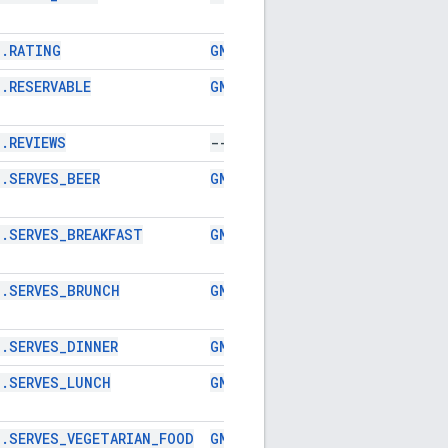
d.RATING
GMSPlaceFieldRating
.RESERVABLE
GMSPlaceFieldReservable
.REVIEWS
---
d.SERVES_BEER
GMSPlaceFieldServesBeer
d.SERVES_BREAKFAST
GMSPlaceFieldServesBreakfast
d.SERVES_BRUNCH
GMSPlaceFieldServesBrunch
d.SERVES_DINNER
GMSPlaceFieldServesDinner
d.SERVES_LUNCH
GMSPlaceFieldServesLunch
d.SERVES_VEGETARIAN_FOOD
GMSPlaceFieldServesVegetaria