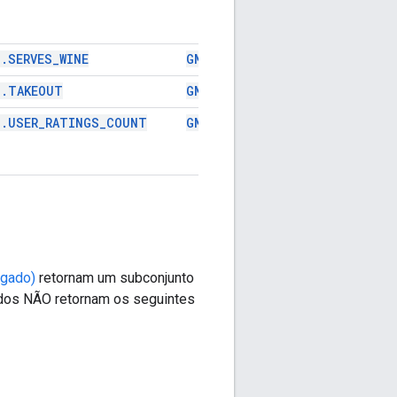
d.SERVES_WINE
GMSPlaceFieldServesWine
d.TAKEOUT
GMSPlaceFieldTakeout
d.USER_RATINGS_COUNT
GMSPlaceFieldUserRatingsTota
egado)
retornam um subconjunto
odos NÃO retornam os seguintes