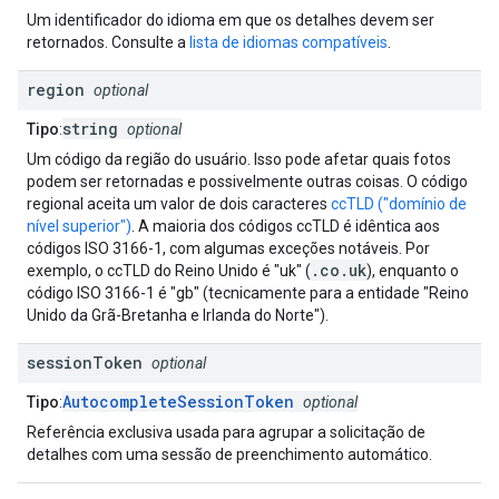
Um identificador do idioma em que os detalhes devem ser
retornados. Consulte a
lista de idiomas compatíveis
.
region
optional
string
Tipo
:
optional
Um código da região do usuário. Isso pode afetar quais fotos
podem ser retornadas e possivelmente outras coisas. O código
regional aceita um valor de dois caracteres
ccTLD ("domínio de
nível superior")
. A maioria dos códigos ccTLD é idêntica aos
códigos ISO 3166-1, com algumas exceções notáveis. Por
.co.uk
exemplo, o ccTLD do Reino Unido é "uk" (
), enquanto o
código ISO 3166-1 é "gb" (tecnicamente para a entidade "Reino
Unido da Grã-Bretanha e Irlanda do Norte").
session
Token
optional
AutocompleteSessionToken
Tipo
:
optional
Referência exclusiva usada para agrupar a solicitação de
detalhes com uma sessão de preenchimento automático.