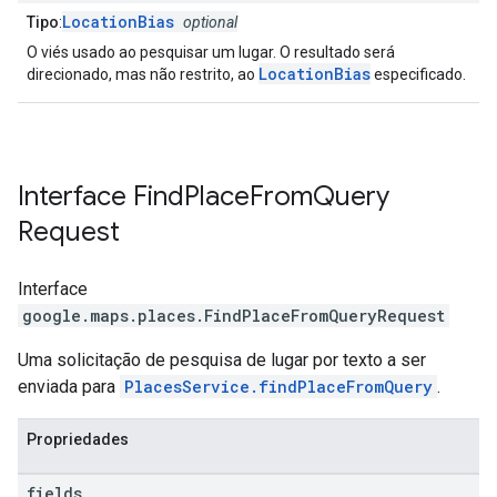
LocationBias
Tipo
:
optional
O viés usado ao pesquisar um lugar. O resultado será
LocationBias
direcionado, mas não restrito, ao
especificado.
Interface
Find
Place
From
Query
Request
Interface
google.maps.places
.
FindPlaceFromQueryRequest
Uma solicitação de pesquisa de lugar por texto a ser
enviada para
PlacesService.findPlaceFromQuery
.
Propriedades
fields