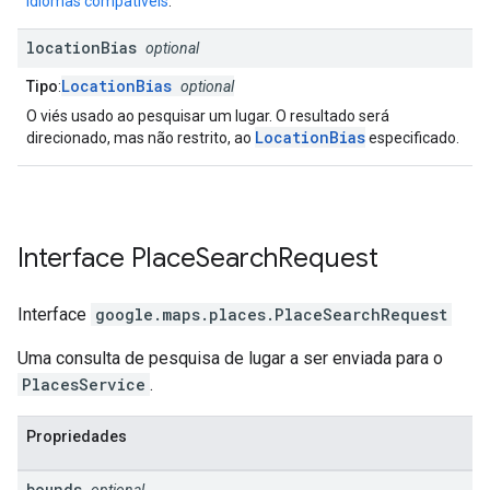
idiomas compatíveis
.
location
Bias
optional
LocationBias
Tipo
:
optional
O viés usado ao pesquisar um lugar. O resultado será
LocationBias
direcionado, mas não restrito, ao
especificado.
Interface
Place
Search
Request
Interface
google.maps.places
.
PlaceSearchRequest
Uma consulta de pesquisa de lugar a ser enviada para o
PlacesService
.
Propriedades
bounds