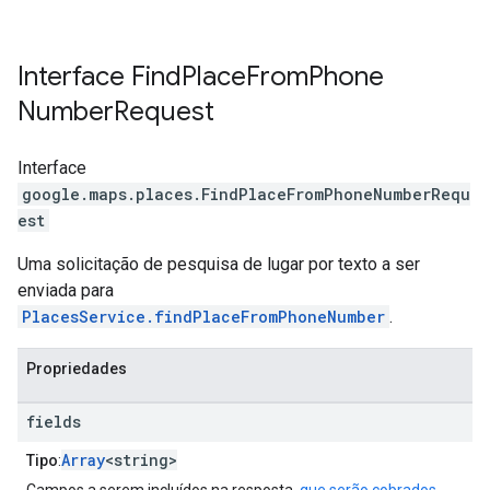
Interface
Find
Place
From
Phone
Number
Request
Interface
google.maps.places
.
FindPlaceFromPhoneNumberRequ
est
Uma solicitação de pesquisa de lugar por texto a ser
enviada para
PlacesService.findPlaceFromPhoneNumber
.
Propriedades
fields
Array
<string>
Tipo
: