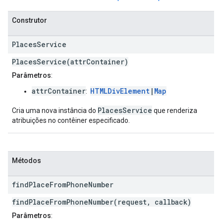
Construtor
Places
Service
PlacesService(attrContainer)
Parâmetros
:
attrContainer
HTMLDivElement
|
Map
:
PlacesService
Cria uma nova instância do
que renderiza
atribuições no contêiner especificado.
Métodos
find
Place
From
Phone
Number
findPlaceFromPhoneNumber(request, callback)
Parâmetros
: