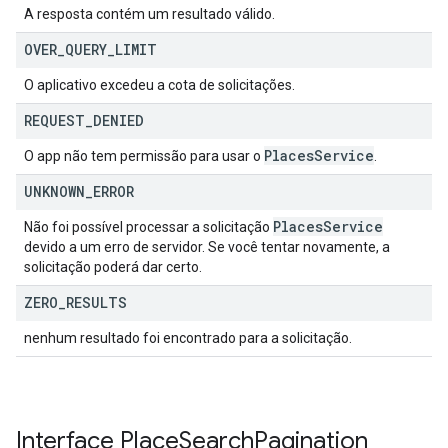
A resposta contém um resultado válido.
OVER
_
QUERY
_
LIMIT
O aplicativo excedeu a cota de solicitações.
REQUEST
_
DENIED
Places
Service
O app não tem permissão para usar o
.
UNKNOWN
_
ERROR
Places
Service
Não foi possível processar a solicitação
devido a um erro de servidor. Se você tentar novamente, a
solicitação poderá dar certo.
ZERO
_
RESULTS
nenhum resultado foi encontrado para a solicitação.
Interface
Place
Search
Pagination