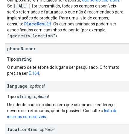
Campos a serem incluídos na resposta,
que serão cobrados
.
['ALL']
Se
for transmitido, todos os campos disponíveis
serão retornados e faturados, o que não é recomendado para
implantações de produção. Para uma lista de campos,
PlaceResult
consulte
. Os campos aninhados podem ser
especificados com caminhos de ponto (por exemplo,
"geometry.location"
).
phone
Number
string
Tipo
:
O número de telefone do lugar a ser pesquisado. O formato
precisa ser
E.164
.
language
optional
string
Tipo
:
optional
Um identificador do idioma em que os nomes e endereços
devem ser retornados, quando possível. Consulte a
lista de
idiomas compatíveis
.
location
Bias
optional