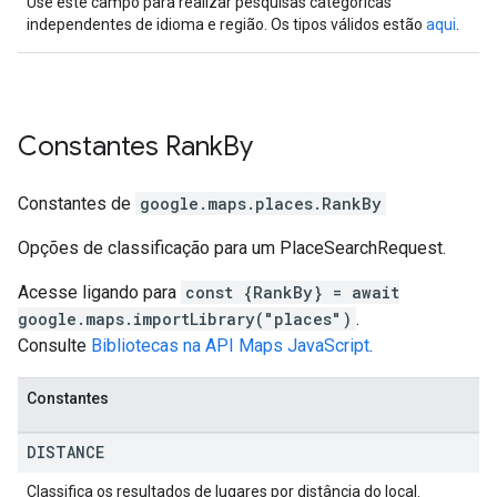
Use este campo para realizar pesquisas categóricas
independentes de idioma e região. Os tipos válidos estão
aqui
.
Constantes
Rank
By
Constantes de
google.maps.places
.
RankBy
Opções de classificação para um PlaceSearchRequest.
Acesse ligando para
const {RankBy} = await
google.maps.importLibrary("places")
.
Consulte
Bibliotecas na API Maps JavaScript
.
Constantes
DISTANCE
Classifica os resultados de lugares por distância do local.