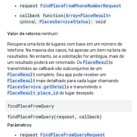
request
FindPlaceFromPhoneNumberRequest
:
callback
function(
Array
<
PlaceResult
>
:
,
PlacesServiceStatus
): void
optional
Valor de retorno
:nenhum
Recupera uma lista de lugares com base em um número de
telefone. Na maioria dos casos, há apenas um item na lista de
resultados. No entanto, se a solicitação for ambígua, mais de
PlaceResult
um resultado poderá ser retornado. Os
s
transmitidos ao callback são subconjuntos de um
PlaceResult
completo. Seu app pode receber um
PlaceResult
mais detalhado para cada lugar chamando
PlacesService.getDetails
e transmitindo o
PlaceResult.place_id
do lugar desejado.
find
Place
From
Query
findPlaceFromQuery(request, callback)
Parâmetros
:
request
FindPlaceFromQueryRequest
: