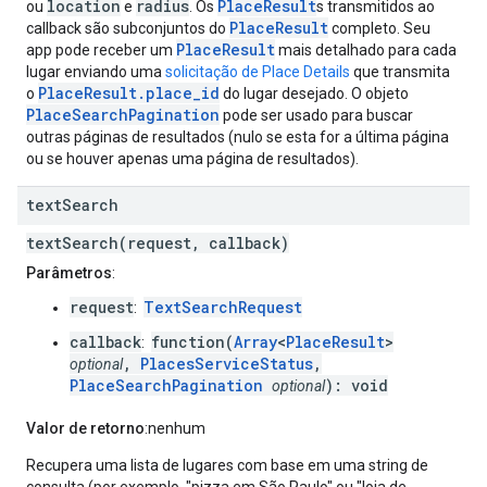
location
radius
PlaceResult
ou
e
. Os
s transmitidos ao
PlaceResult
callback são subconjuntos do
completo. Seu
PlaceResult
app pode receber um
mais detalhado para cada
lugar enviando uma
solicitação de Place Details
que transmita
PlaceResult.place_id
o
do lugar desejado. O objeto
PlaceSearchPagination
pode ser usado para buscar
outras páginas de resultados (nulo se esta for a última página
ou se houver apenas uma página de resultados).
text
Search
textSearch(request, callback)
Parâmetros
:
request
TextSearchRequest
:
callback
function(
Array
<
PlaceResult
>
:
,
PlacesServiceStatus
,
optional
PlaceSearchPagination
): void
optional
Valor de retorno
:nenhum
Recupera uma lista de lugares com base em uma string de