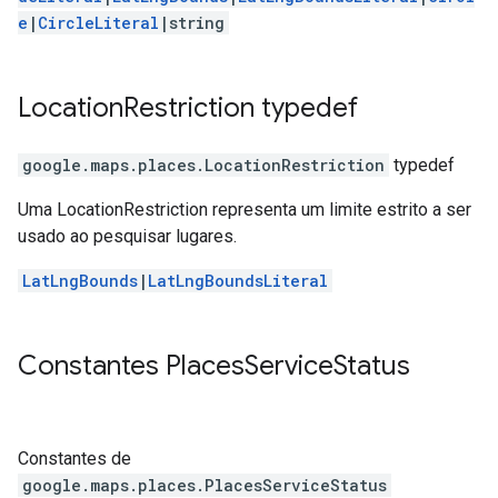
e
|
CircleLiteral
|string
Location
Restriction
typedef
google.maps.places
.
LocationRestriction
typedef
Uma LocationRestriction representa um limite estrito a ser
usado ao pesquisar lugares.
LatLngBounds
|
LatLngBoundsLiteral
Constantes
Places
Service
Status
Constantes de
google.maps.places
.
PlacesServiceStatus