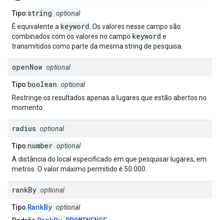
string
Tipo
:
optional
keyword
É equivalente a
. Os valores nesse campo são
keyword
combinados com os valores no campo
e
transmitidos como parte da mesma string de pesquisa.
open
Now
optional
boolean
Tipo
:
optional
Restringe os resultados apenas a lugares que estão abertos no
momento.
radius
optional
number
Tipo
:
optional
A distância do local especificado em que pesquisar lugares, em
metros. O valor máximo permitido é 50.000.
rank
By
optional
RankBy
Tipo
:
optional