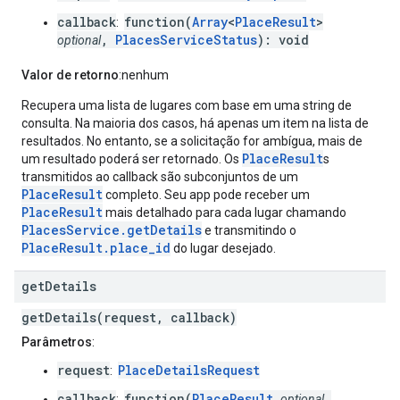
callback
function(
Array
<
PlaceResult
>
:
,
PlacesServiceStatus
): void
optional
Valor de retorno
:nenhum
Recupera uma lista de lugares com base em uma string de
consulta. Na maioria dos casos, há apenas um item na lista de
resultados. No entanto, se a solicitação for ambígua, mais de
PlaceResult
um resultado poderá ser retornado. Os
s
transmitidos ao callback são subconjuntos de um
PlaceResult
completo. Seu app pode receber um
PlaceResult
mais detalhado para cada lugar chamando
PlacesService.getDetails
e transmitindo o
PlaceResult.place_id
do lugar desejado.
get
Details
getDetails(request, callback)
Parâmetros
:
request
PlaceDetailsRequest
:
callback
function(
PlaceResult
,
:
optional