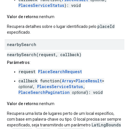
PlacesServiceStatus
): void
Valor de retorno
:nenhum
placeId
Recupera detalhes sobre o lugar identificado pelo
especificado.
nearby
Search
nearbySearch(request, callback)
Parâmetros
:
request
PlaceSearchRequest
:
callback
function(
Array
<
PlaceResult
>
:
,
PlacesServiceStatus
,
optional
PlaceSearchPagination
): void
optional
Valor de retorno
:nenhum
Recupera uma lista de lugares perto de um local específico,
com base em palavra-chave ou tipo. O local precisa ser sempre
LatLngBounds
especificado, seja transmitindo um parâmetro