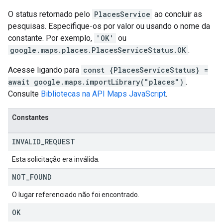
O status retornado pelo
PlacesService
ao concluir as
pesquisas. Especifique-os por valor ou usando o nome da
constante. Por exemplo,
'OK'
ou
google.maps.places.PlacesServiceStatus.OK
.
Acesse ligando para
const {PlacesServiceStatus} =
await google.maps.importLibrary("places")
.
Consulte
Bibliotecas na API Maps JavaScript
.
Constantes
INVALID
_
REQUEST
Esta solicitação era inválida.
NOT
_
FOUND
O lugar referenciado não foi encontrado.
OK