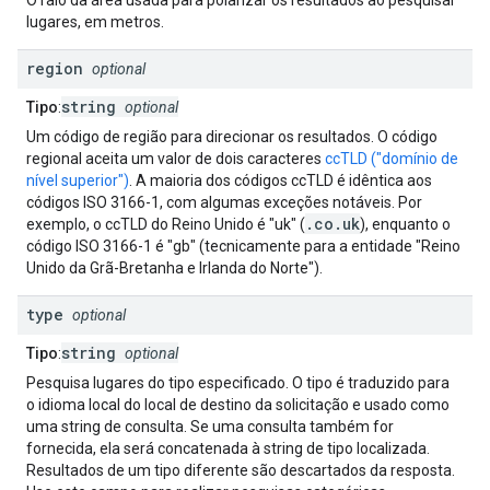
O raio da área usada para polarizar os resultados ao pesquisar
lugares, em metros.
region
optional
string
Tipo
:
optional
Um código de região para direcionar os resultados. O código
regional aceita um valor de dois caracteres
ccTLD ("domínio de
nível superior")
. A maioria dos códigos ccTLD é idêntica aos
códigos ISO 3166-1, com algumas exceções notáveis. Por
.co.uk
exemplo, o ccTLD do Reino Unido é "uk" (
), enquanto o
código ISO 3166-1 é "gb" (tecnicamente para a entidade "Reino
Unido da Grã-Bretanha e Irlanda do Norte").
type
optional
string
Tipo
:
optional
Pesquisa lugares do tipo especificado. O tipo é traduzido para
o idioma local do local de destino da solicitação e usado como
uma string de consulta. Se uma consulta também for
fornecida, ela será concatenada à string de tipo localizada.
Resultados de um tipo diferente são descartados da resposta.