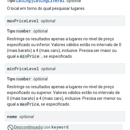
LatLng
|
LatLngLiteral
Tipo
:
optional
O local em torno do qual pesquisar lugares.
max
Price
Level
optional
number
Tipo
:
optional
Restringe os resultados apenas a lugares no nível de preço
especificado ou inferior. Valores válidos estão no intervalo de 0
(mais barato) a 4 (mais caro), inclusive. Precisa ser maior ou
minPrice
igual a
, se especificado.
min
Price
Level
optional
number
Tipo
:
optional
Restringe os resultados apenas a lugares no nível de preço
especificado ou superior. Valores válidos estão no intervalo de
0 (mais barato) a 4 (mais caro), inclusive. Precisa ser menor ou
maxPrice
igual a
, se especificado.
name
optional
keyword
Descontinuado
:use
.