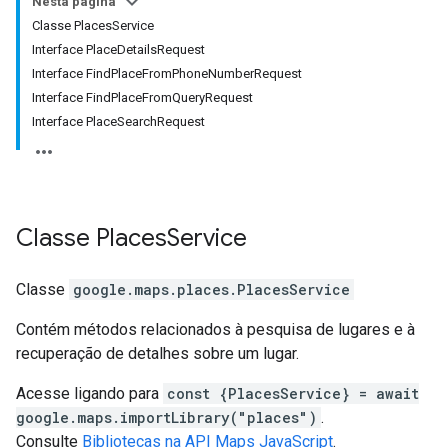
Nesta página
Classe PlacesService
Interface PlaceDetailsRequest
Interface FindPlaceFromPhoneNumberRequest
Interface FindPlaceFromQueryRequest
Interface PlaceSearchRequest
Classe
Places
Service
Classe
google.maps.places
.
PlacesService
Contém métodos relacionados à pesquisa de lugares e à
recuperação de detalhes sobre um lugar.
Acesse ligando para
const {PlacesService} = await
google.maps.importLibrary("places")
.
Consulte
Bibliotecas na API Maps JavaScript
.