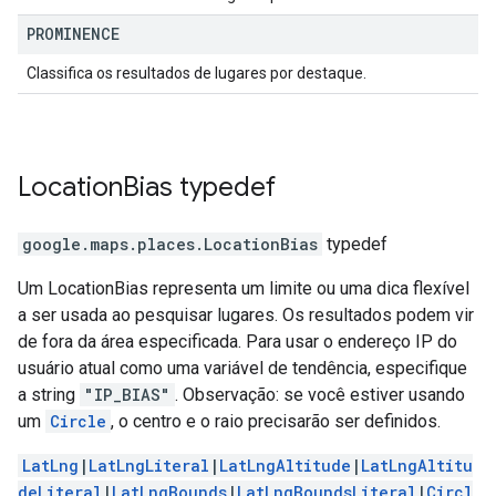
PROMINENCE
Classifica os resultados de lugares por destaque.
Location
Bias
typedef
google.maps.places
.
LocationBias
typedef
Um LocationBias representa um limite ou uma dica flexível
a ser usada ao pesquisar lugares. Os resultados podem vir
de fora da área especificada. Para usar o endereço IP do
usuário atual como uma variável de tendência, especifique
a string
"IP_BIAS"
. Observação: se você estiver usando
um
Circle
, o centro e o raio precisarão ser definidos.
LatLng
|
LatLngLiteral
|
LatLngAltitude
|
LatLngAltitu
deLiteral
|
LatLngBounds
|
LatLngBoundsLiteral
|
Circl