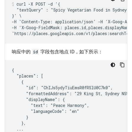
curl -X POST -d '{

  "textQuery" : "Spicy Vegetarian Food in Sydney, A
}' \

-H 'Content-Type: application/json' -H 'X-Goog-Api
-H 'X-Goog-FieldMask: places.id,places.displayName,
'https://places.googleapis.com/v1/places:searchTex
响应中的
id
字段包含地点 ID，如下所示：
{

  "places": [

    {

      "id": "ChIJs5ydyTiuEmsR0fRSlU0C7k0",

      "formattedAddress": "29 King St, Sydney NSW 2
      "displayName": {

        "text": "Peace Harmony",

        "languageCode": "en"

      }

    },

  ...
