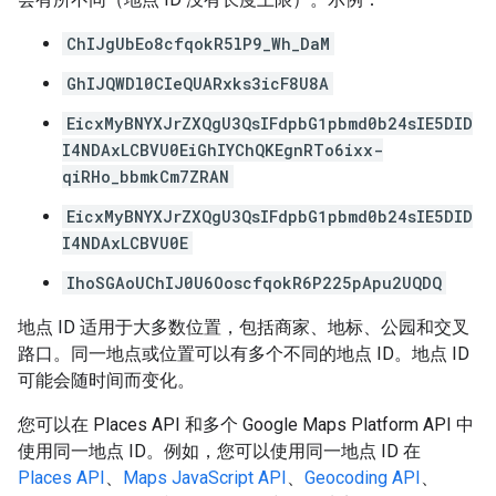
ChIJgUbEo8cfqokR5lP9_Wh_DaM
GhIJQWDl0CIeQUARxks3icF8U8A
EicxMyBNYXJrZXQgU3QsIFdpbG1pbmd0b24sIE5DID
I4NDAxLCBVU0EiGhIYChQKEgnRTo6ixx-
qiRHo_bbmkCm7ZRAN
EicxMyBNYXJrZXQgU3QsIFdpbG1pbmd0b24sIE5DID
I4NDAxLCBVU0E
IhoSGAoUChIJ0U6OoscfqokR6P225pApu2UQDQ
地点 ID 适用于大多数位置，包括商家、地标、公园和交叉
路口。同一地点或位置可以有多个不同的地点 ID。地点 ID
可能会随时间而变化。
您可以在 Places API 和多个 Google Maps Platform API 中
使用同一地点 ID。例如，您可以使用同一地点 ID 在
Places API
、
Maps JavaScript API
、
Geocoding API
、