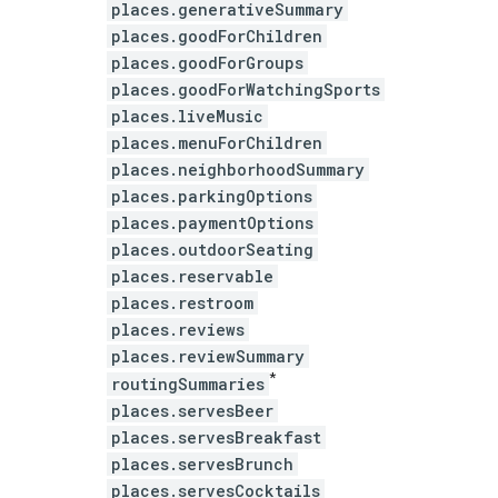
places.generativeSummary
places.goodForChildren
places.goodForGroups
places.goodForWatchingSports
places.liveMusic
places.menuForChildren
places.neighborhoodSummary
places.parkingOptions
places.paymentOptions
places.outdoorSeating
places.reservable
places.restroom
places.reviews
places.reviewSummary
*
routingSummaries
places.servesBeer
places.servesBreakfast
places.servesBrunch
places.servesCocktails