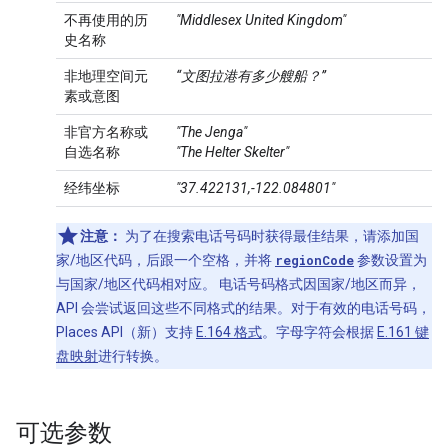
不再使用的历
"Middlesex United Kingdom"
史名称
非地理空间元
“文图拉港有多少艘船？”
素或意图
非官方名称或
"The Jenga"
自选名称
"The Helter Skelter"
经纬坐标
"37.422131,-122.084801"
注意：
为了在搜索电话号码时获得最佳结果，请添加国
家/地区代码，后跟一个空格，并将
regionCode
参数设置为
与国家/地区代码相对应。 电话号码格式因国家/地区而异，
API 会尝试返回这些不同格式的结果。对于有效的电话号码，
Places API（新）支持
E.164 格式
。字母字符会根据
E.161 键
盘映射
进行转换。
可选参数