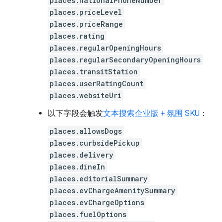
places.nationalPhoneNumber
places.priceLevel
places.priceRange
places.rating
places.regularOpeningHours
places.regularSecondaryOpeningHours
places.transitStation
places.userRatingCount
places.websiteUri
以下字段会触发
文本搜索企业版 + 氛围 SKU
：
places.allowsDogs
places.curbsidePickup
places.delivery
places.dineIn
places.editorialSummary
places.evChargeAmenitySummary
places.evChargeOptions
places.fuelOptions