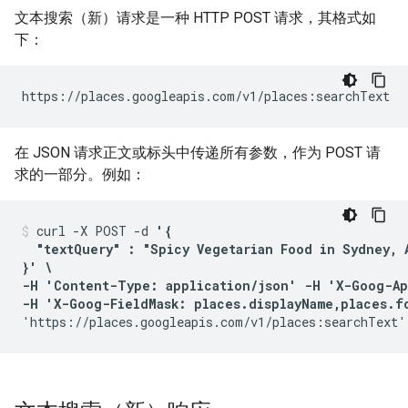
文本搜索（新）请求是一种 HTTP POST 请求，其格式如
下：
https://places.googleapis.com/v1/places:searchText
在 JSON 请求正文或标头中传递所有参数，作为 POST 请
求的一部分。例如：
curl -X POST -d 
'{

  "textQuery" : "Spicy Vegetarian Food in Sydney, A
}' \

-H 'Content-Type: application/json' -H 'X-Goog-Ap
-H 'X-Goog-FieldMask: places.displayName,places.f
'https://places.googleapis.com/v1/places:searchText'