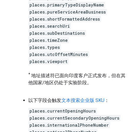
places.primaryTypeDisplayName
places.pureServiceAreaBusiness
places.shortFormattedAddress
places.searchUri
places.subDestinations
places.timeZone
places.types
places.utcOffsetMinutes
places.viewport
*
地址描述符已面向印度客户正式发布，但在其
他国家/地区仍处于实验阶段。
以下字段会触发
文本搜索企业版 SKU
：
places.currentOpeningHours
places.currentSecondaryOpeningHours
places.internationalPhoneNumber