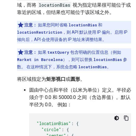
域，而将
locationBias
视为指定结果很可能位于或
靠近的区域，但结果也可能位于该区域之外。
注意：
如果您同时省略
locationBias
和
locationRestriction
，则 API 默认使用 IP 偏向。启用 IP
倾向后，API 会使用设备的 IP 地址来调整结果。
注意：
如果
textQuery
包含明确的位置信息（例如
Market in Barcelona
），则可以替换
locationBias
参
数。 在这种情况下，系统会忽略
locationBias
。
将区域指定为
矩形视口
或
圆形
。
圆由中心点和半径（以米为单位）定义。半径必
须介于 0.0 和 50000.0 之间（含边界值）。默认
半径为 0.0。 例如：
"locationBias"
:
{
"circle"
:
{
"center"
:
{