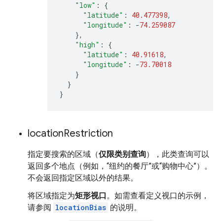
"low"
:
{
"latitude"
:
40.477398
,
"longitude"
:
-
74.259087
},
"high"
:
{
"latitude"
:
40.91618
,
"longitude"
:
-
73.70018
}
}
}
location
Restriction
指定要搜索的区域（
仅限类别查询
），此类查询可以
返回多个地点（例如，“纽约的餐厅”或“购物中心”）。
不会返回指定区域以外的结果。
将区域指定为
矩形视口
。如需查看定义视口的示例，
请参阅
locationBias
的说明。