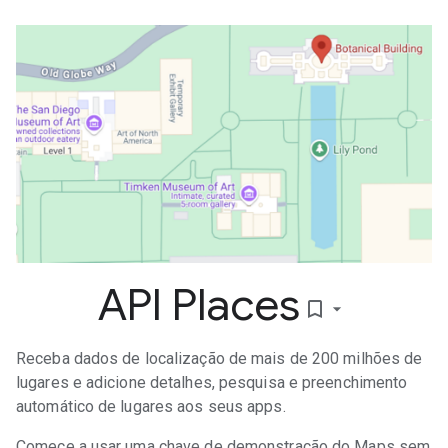
API Places
bookmark_border
Receba dados de localização de mais de 200 milhões de
lugares e adicione detalhes, pesquisa e preenchimento
automático de lugares aos seus apps.
Comece a usar uma chave de demonstração do Maps sem