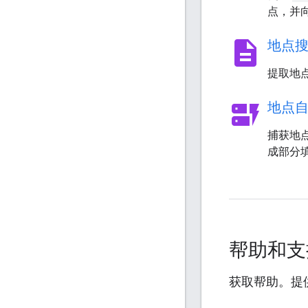
点，并
description
地点
提取地
dynamic_form
地点
捕获地
成部分
帮助和
获取帮助。提