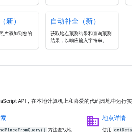
（新）
自动补全（新）
照片添加到您的
获取地点预测结果和查询预测
结果，以响应输入字符串。
用
JavaScript API，在本地计算机上和喜爱的代码园地中运
business
搜索
地点详情
ndPlaceFromQuery()
方法查找地
使用
getDeta