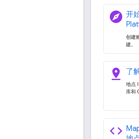
explore
开始
Pla
创建账
建。
pin_drop
了解
地点 
库和 
code
Map
地