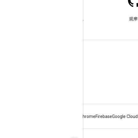
Stack Overflow
在 google-maps 标签下提问。
观摩
了解详情
常见问题解答
API 选择工具
地点 ID 查找工具
Android
Chrome
Firebase
Google Cloud