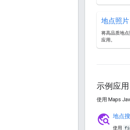
地点照片
将高品质地点
应用。
示例应
使用 Maps 
travel_explore
地点
使用
fi