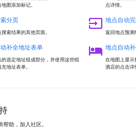
向地图添加标记。
点详情。
input
搜索分页
地点自动完
点搜索结果的其他页面。
返回地点预测
hotel
自动补全地址表单
地点自动补
点的选定地址组成部分，并使用这些组
在地图上显示
填充地址表单。
酒店的点击详
支持
供帮助，加入社区。