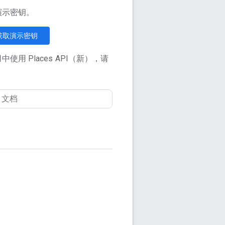
 演示密钥。
获取演示密钥
用 Places API（新），请
。