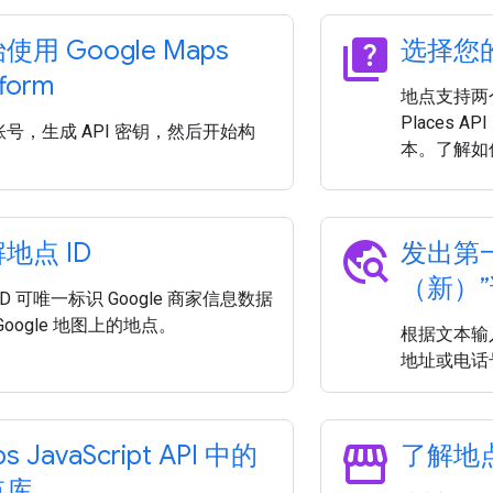
quiz
使用 Google Maps
选择您的
tform
地点支持两个 
Places 
号，生成 API 密钥，然后开始构
本。了解如
travel_explore
地点 ID
发出第
（新）
ID 可唯一标识 Google 商家信息数据
Google 地图上的地点。
根据文本输
地址或电话
storefront
s Java
Script API 中的
了解地
点库