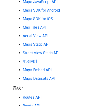
Maps JavaScript API
Maps SDK for Android
Maps SDK for iOS
Map Tiles API
Aerial View API
Maps Static API
Street View Static API
地图网址
Maps Embed API
Maps Datasets API
路线：
Routes API
Roads API