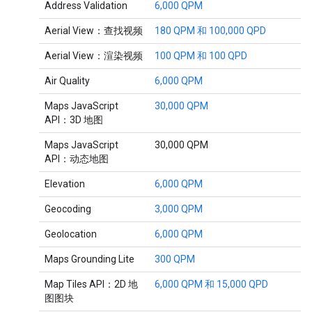
Address Validation
6,000 QPM
Aerial View：查找视频
180 QPM 和 100,000 QPD
Aerial View：渲染视频
100 QPM 和 100 QPD
Air Quality
6,000 QPM
Maps JavaScript
30,000 QPM
API：3D 地图
Maps JavaScript
30,000 QPM
API：动态地图
Elevation
6,000 QPM
Geocoding
3,000 QPM
Geolocation
6,000 QPM
Maps Grounding Lite
300 QPM
Map Tiles API：2D 地
6,000 QPM 和 15,000 QPD
图图块