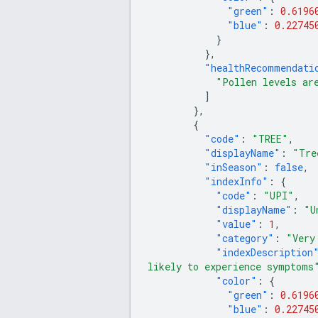
"green"
:
0.6196
"blue"
:
0.22745
}
},
"healthRecommendati
"Pollen levels ar
]
},
{
"code"
:
"TREE"
,
"displayName"
:
"Tre
"inSeason"
:
false
,
"indexInfo"
:
{
"code"
:
"UPI"
,
"displayName"
:
"U
"value"
:
1
,
"category"
:
"Very
"indexDescription
likely to experience symptoms
"color"
:
{
"green"
:
0.6196
"blue"
:
0.22745