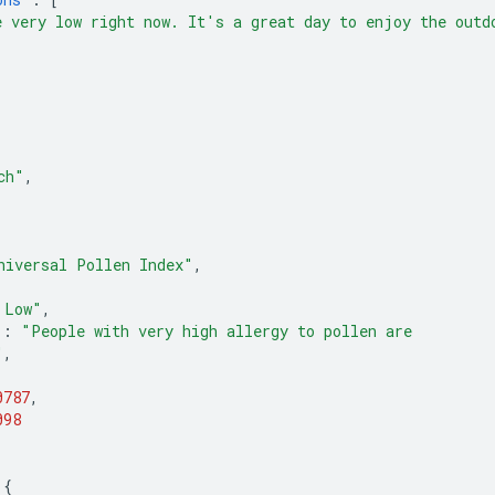
e very low right now. It's a great day to enjoy the 
outd
ch"
,
niversal Pollen Index"
,
 Low"
,
"
:
"People with very high allergy to pollen are 
"
,
0787
,
098
{