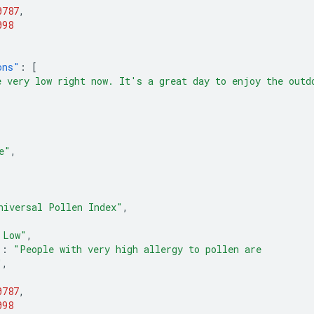
0787
,
098
ons"
:
[
e very low right now. It's a great day to enjoy the 
outd
e"
,
niversal Pollen Index"
,
 Low"
,
"
:
"People with very high allergy to pollen are 
"
,
0787
,
098