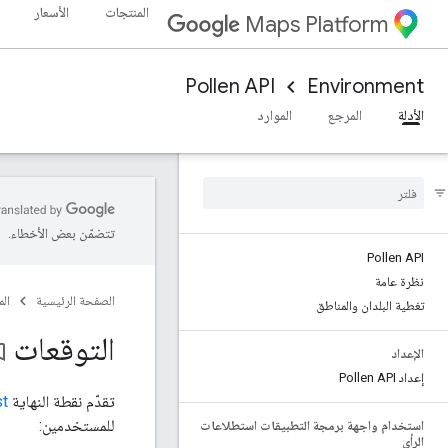
المنتجات
الأسعار
Maps Platform
Pollen API
Environment
الأدلة
المرجع
الموارد
تتضمّن بعض الأخطاء.
Pollen API
نظرة عامة
الصفحة الرئيسية
ال
تغطية البلدان والمناطق
التوقعات
_border
الإعداد
إعداد Pollen API
تقدّم نقطة النهاية
st
للمستخدمين:
استخدام واجهة برمجة التطبيقات استطلاعات
الرأي