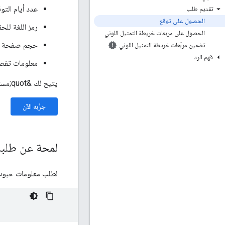
عدد أيام التوق
تقديم طلب
الحصول على توقع
رمز اللغة للح
الحصول على مربعات خريطة التمثيل اللوني
حجم صفحة ال
تضمين مربّعات خريطة التمثيل اللوني
فهم الرد
معلومات تفصي
يتيح لك &quot;مستكشف واجهات برمجة التطبيقات&quot; إرسال طلبات مباشرة لتتعرّف على واجهة برمجة التطبيقات وخياراتها:
جرِّبه الآن
لمحة عن طلبا
لطلب معلومات حبوب اللق