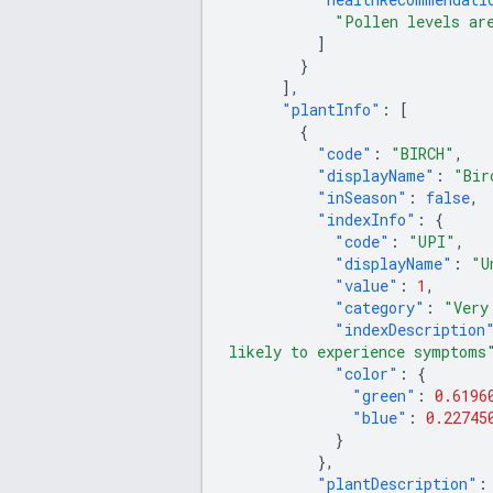
"Pollen levels ar
]
}
],
"plantInfo"
:
[
{
"code"
:
"BIRCH"
,
"displayName"
:
"Bir
"inSeason"
:
false
,
"indexInfo"
:
{
"code"
:
"UPI"
,
"displayName"
:
"U
"value"
:
1
,
"category"
:
"Very
"indexDescription
likely to experience symptoms
"color"
:
{
"green"
:
0.6196
"blue"
:
0.22745
}
},
"plantDescription"
: