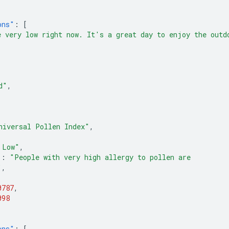
ons"
:
[
e very low right now. It's a great day to enjoy the 
outd
d"
,
niversal Pollen Index"
,
 Low"
,
"
:
"People with very high allergy to pollen are 
"
,
0787
,
098
ons"
:
[