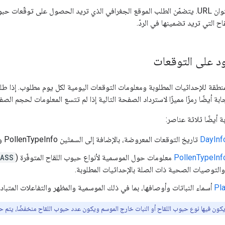
في عنوان URL. يتضمّن الطلب الموقع الجغرافي الذي تريد الحصول على توقّعات ح
ح التي تريد تضمينها في الردّ.
د على التوقعات
نطقة للإحداثيات المطلوبة ومعلومات التوقعات اليومية لكل يوم مطلوب. إذا طل
 أيضًا رمزًا مميزًا لاسترداد الصفحة التالية إذا لم تتسع المعلومات لحجم الص
 أيضًا ثلاثة عناصر:
DayInf
تاريخ التوقعات المعروضة، بالإضافة إلى السمتَين PollenTypeInfo وPlantInfo.
PollenTypeInf
معلومات حول الموسمية لأنواع حبوب اللقاح المتوفّرة (
ASS
التوصيات الصحية ذات الصلة بالإحداثيات المطلوبة.
Pla
أسماء النباتات وأوصافها، بما في ذلك الموسمية والمظهر والتفاعلات المتبادل
يكون فيها نوع حبوب اللقاح أو النبات خارج الموسم ويكون عدد حبوب اللقاح منخفضًا، يتم