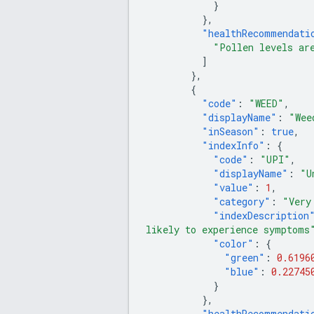
}
},
"healthRecommendati
"Pollen levels ar
]
},
{
"code"
:
"WEED"
,
"displayName"
:
"Wee
"inSeason"
:
true
,
"indexInfo"
:
{
"code"
:
"UPI"
,
"displayName"
:
"U
"value"
:
1
,
"category"
:
"Very
"indexDescription
likely to experience symptoms
"color"
:
{
"green"
:
0.6196
"blue"
:
0.22745
}
},
"healthRecommendati