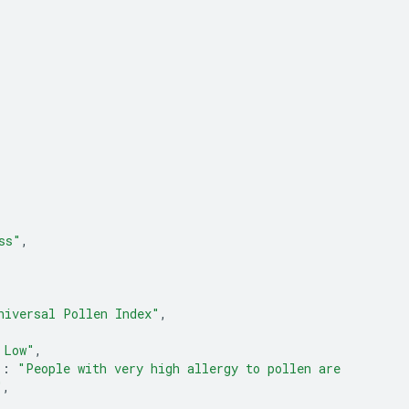
ss"
,
niversal Pollen Index"
,
 Low"
,
"
:
"People with very high allergy to pollen are 
"
,