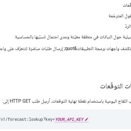
ّعات
قول المترجَمة
ردّ
لية حول النباتات في منطقة معيّنة ومدى احتمال تسبّبها بالحساسية
ت التوقّعات
اح اليومية باستخدام نقطة نهاية التوقعات، أرسِل طلب HTTP GET إلى:
/v1/forecast:lookup?key=
YOUR_API_KEY