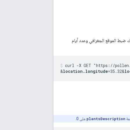
نك ضبط الموقع الجغرافي وعدد أيام
curl -X GET "https://pollen
&
location.longitude
=35.32
&
lo
مة
plantsDescription
على 0.