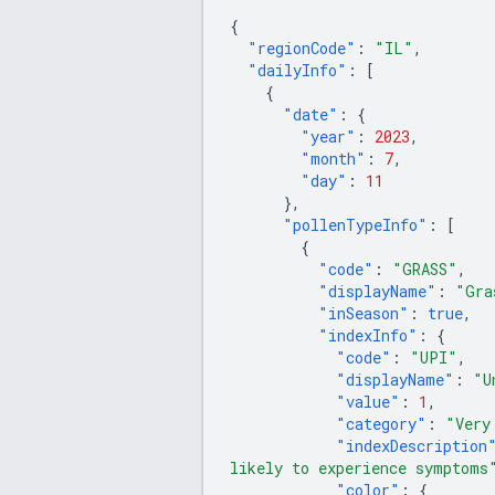
{
"regionCode"
:
"IL"
,
"dailyInfo"
:
[
{
"date"
:
{
"year"
:
2023
,
"month"
:
7
,
"day"
:
11
},
"pollenTypeInfo"
:
[
{
"code"
:
"GRASS"
,
"displayName"
:
"Gra
"inSeason"
:
true
,
"indexInfo"
:
{
"code"
:
"UPI"
,
"displayName"
:
"U
"value"
:
1
,
"category"
:
"Very
"indexDescription
likely to experience symptoms
"color"
:
{