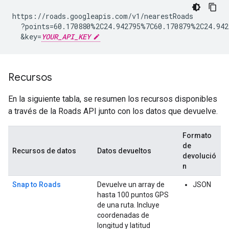
https://roads.googleapis.com/v1/nearestRoads

  ?points=60.170880%2C24.942795%7C60.170879%2C24.942
  &key=
YOUR_API_KEY
Recursos
En la siguiente tabla, se resumen los recursos disponibles
a través de la
Roads API
junto con los datos que devuelve.
Formato
de
Recursos de datos
Datos devueltos
devolució
n
Snap to Roads
Devuelve un array de
JSON
hasta 100 puntos GPS
de una ruta. Incluye
coordenadas de
longitud y latitud