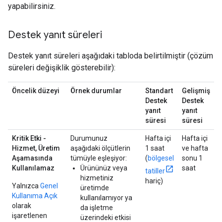
yapabilirsiniz.
Destek yanıt süreleri
Destek yanıt süreleri aşağıdaki tabloda belirtilmiştir (çözüm
süreleri değişiklik gösterebilir):
Öncelik düzeyi
Örnek durumlar
Standart
Gelişmiş
Destek
Destek
yanıt
yanıt
süresi
süresi
Kritik Etki -
Durumunuz
Hafta içi
Hafta içi
Hizmet, Üretim
aşağıdaki ölçütlerin
1 saat
ve hafta
Aşamasında
tümüyle eşleşiyor:
(
bölgesel
sonu 1
Kullanılamaz
Ürününüz veya
saat
tatiller
hizmetiniz
hariç)
Yalnızca
Genel
üretimde
Kullanıma Açık
kullanılamıyor ya
olarak
da işletme
işaretlenen
üzerindeki etkisi