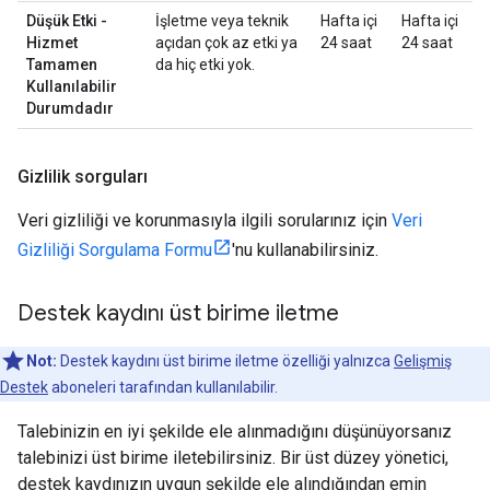
Düşük Etki -
İşletme veya teknik
Hafta içi
Hafta içi
Hizmet
açıdan çok az etki ya
24 saat
24 saat
Tamamen
da hiç etki yok.
Kullanılabilir
Durumdadır
Gizlilik sorguları
Veri gizliliği ve korunmasıyla ilgili sorularınız için
Veri
Gizliliği Sorgulama Formu
'nu kullanabilirsiniz.
Destek kaydını üst birime iletme
Not:
Destek kaydını üst birime iletme özelliği yalnızca
Gelişmiş
Destek
aboneleri tarafından kullanılabilir.
Talebinizin en iyi şekilde ele alınmadığını düşünüyorsanız
talebinizi üst birime iletebilirsiniz. Bir üst düzey yönetici,
destek kaydınızın uygun şekilde ele alındığından emin