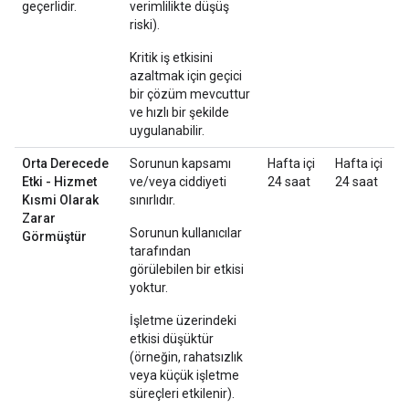
geçerlidir.
verimlilikte düşüş
riski).
Kritik iş etkisini
azaltmak için geçici
bir çözüm mevcuttur
ve hızlı bir şekilde
uygulanabilir.
Orta Derecede
Sorunun kapsamı
Hafta içi
Hafta içi
Etki - Hizmet
ve/veya ciddiyeti
24 saat
24 saat
Kısmi Olarak
sınırlıdır.
Zarar
Sorunun kullanıcılar
Görmüştür
tarafından
görülebilen bir etkisi
yoktur.
İşletme üzerindeki
etkisi düşüktür
(örneğin, rahatsızlık
veya küçük işletme
süreçleri etkilenir).