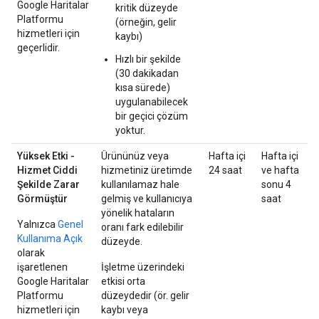
Google Haritalar
kritik düzeyde
Platformu
(örneğin, gelir
hizmetleri için
kaybı)
geçerlidir.
Hızlı bir şekilde
(30 dakikadan
kısa sürede)
uygulanabilecek
bir geçici çözüm
yoktur.
Yüksek Etki -
Ürününüz veya
Hafta içi
Hafta içi
Hizmet Ciddi
hizmetiniz üretimde
24 saat
ve hafta
Şekilde Zarar
kullanılamaz hale
sonu 4
Görmüştür
gelmiş ve kullanıcıya
saat
yönelik hataların
Yalnızca
Genel
oranı fark edilebilir
Kullanıma Açık
düzeyde.
olarak
işaretlenen
İşletme üzerindeki
Google Haritalar
etkisi orta
Platformu
düzeydedir (ör. gelir
hizmetleri için
kaybı veya