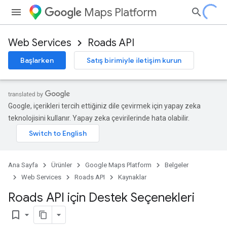
Maps Platform
Web Services
Roads API
Başlarken
Satış birimiyle iletişim kurun
Google, içerikleri tercih ettiğiniz dile çevirmek için yapay zeka
teknolojisini kullanır. Yapay zeka çevirilerinde hata olabilir.
Ana Sayfa
Ürünler
Google Maps Platform
Belgeler
Web Services
Roads API
Kaynaklar
Roads API için Destek Seçenekleri
bookmark_border