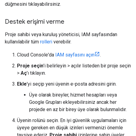
düğmesini tıklayabilirsiniz.
Destek erişimi verme
Proje sahibi veya kuruluş yöneticisi, IAM sayfasından
kullanılabilir tüm
rolleri
verebilir.
Cloud Console'da
IAM sayfasını açın
.
Proje seçin
'i belirleyin > açılır listeden bir proje seçin
>
Aç
'ı tıklayın.
Ekle
'yi seçip yeni üyenin e-posta adresini girin.
Üye olarak bireyler, hizmet hesapları veya
Google Grupları ekleyebilirsiniz ancak her
projede en az bir birey üye olarak bulunmalıdır.
Üyenin rolünü seçin. En iyi güvenlik uygulamaları için
üyeye gereken en düşük izinleri vermenizi önemle
tavsiye ederiz.
Proje sahibi
izinlerine sahip üyeler,