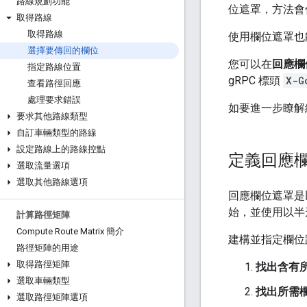
路線規劃功能
位遮罩，方法會
取得路線
取得路線
使用欄位遮罩也
選擇要傳回的欄位
您可以在
回應欄
指定路線位置
gRPC 標頭
X-G
查看路徑回應
處理要求錯誤
如要進一步瞭解
要求其他路線類型
自訂車輛類型的路線
設定路線上的路線控點
定義回應
選取流量選項
選取其他路線選項
回應欄位遮罩是
始，並使用以半
計算路徑矩陣
Compute Route Matrix 簡介
建構並指定欄位
路徑矩陣的用途
取得路徑矩陣
找出含有
選取車輛類型
找出所需
選取路徑矩陣選項