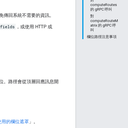
對
computeRoutes
的 gRPC 呼叫
免傳回系統不需要的資訊。
對
computeRouteM
atrix 的 gRPC 呼
fields
，或使用 HTTP 或
叫
欄位路徑注意事項
位。路徑會從頂層回應訊息開
使用的欄位遮罩
」。