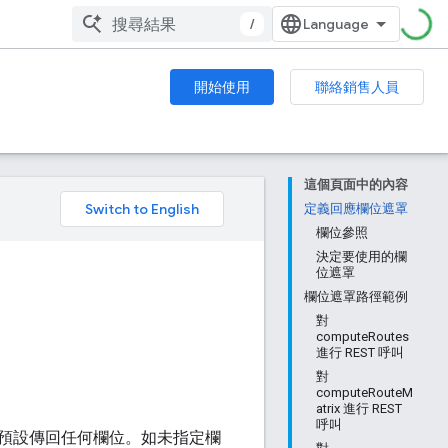
/
開始使用
聯絡銷售人員
這個頁面中的內容
。
定義回應欄位遮罩
欄位參照
決定要使用的欄
位遮罩
欄位遮罩路徑範例
對
computeRoutes
進行 REST 呼叫
對
computeRouteM
atrix 進行 REST
呼叫
預設傳回任何欄位。如未指定欄