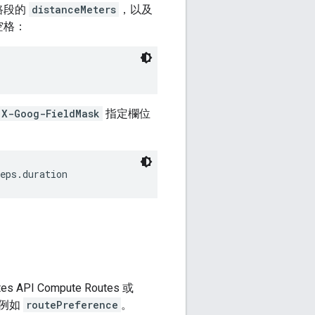
路段的
distanceMeters
，以及
空格：
X-Goog-FieldMask
指定欄位
eps.duration
Compute Routes 或
。例如
routePreference
。