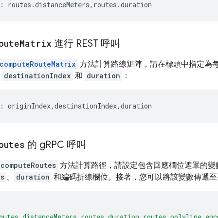
: routes.distanceMeters,routes.duration
oute
Matrix
進行 REST 呼叫
computeRouteMatrix
方法計算路線矩陣，請在標頭中指定為
、
destinationIndex
和
duration
：
: originIndex,destinationIndex,duration
outes
的 g
RPC 呼叫
computeRoutes
方法計算路徑，請設定包含回應欄位遮罩的變
rs
、
duration
和編碼折線欄位。接著，您可以將該變數傳遞至
outes.distanceMeters,routes.duration,routes.polyline.enc