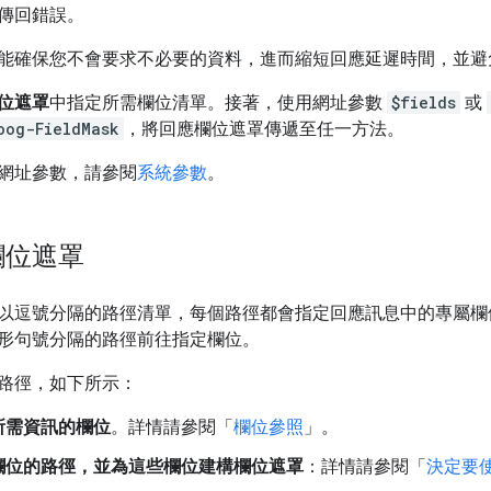
傳回錯誤。
能確保您不會要求不必要的資料，進而縮短回應延遲時間，並避
位遮罩
中指定所需欄位清單。接著，使用網址參數
$fields
或
oog-FieldMask
，將回應欄位遮罩傳遞至任一方法。
網址參數，請參閱
系統參數
。
欄位遮罩
以逗號分隔的路徑清單，每個路徑都會指定回應訊息中的專屬欄
形句號分隔的路徑前往指定欄位。
路徑，如下所示：
所需資訊的欄位
。詳情請參閱「
欄位參照
」。
欄位的路徑，並為這些欄位建構欄位遮罩
：詳情請參閱「
決定要