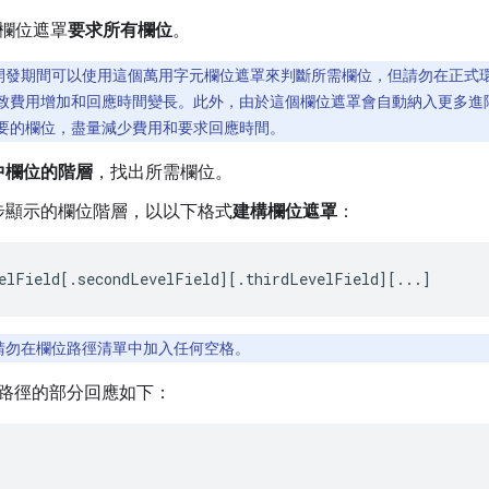
欄位遮罩
要求所有欄位
。
開發期間可以使用這個萬用字元欄位遮罩來判斷所需欄位，但請勿在正式
致費用增加和回應時間變長。此外，由於這個欄位遮罩會自動納入更多進
要的欄位，盡量減少費用和要求回應時間。
中欄位的階層
，找出所需欄位。
步顯示的欄位階層，以以下格式
建構欄位遮罩
：
elField[.secondLevelField][.thirdLevelField][...]
請勿在欄位路徑清單中加入任何空格。
路徑的部分回應如下：