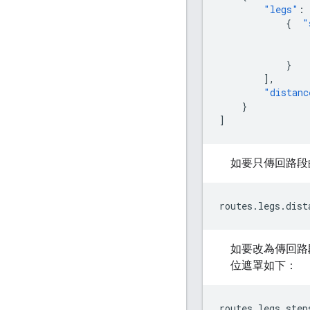
"legs"
:
{
"
}
],
"distanc
}
]
如要只傳回路
routes.legs.dist
如要改為傳回路
位遮罩如下：
routes.legs.step