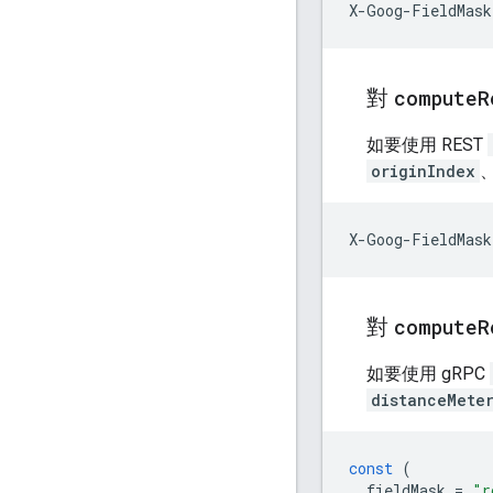
X-Goog-FieldMask
對
compute
R
如要使用 REST
originIndex
X-Goog-FieldMask
對
compute
R
如要使用 gRPC
distanceMete
const
(
fieldMask
=
"r