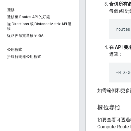
合併所有
遷移
每個路段
遷移至 Routes API 的好處
從 Directions 或 Distance Matrix API 遷
routes
移
從路徑預覽遷移至 GA
在 API
公用程式
遮罩：
折線解碼器公用程式
-H X-G
如需範例和更多
欄位參照
如要查看可透過欄位
Compute R