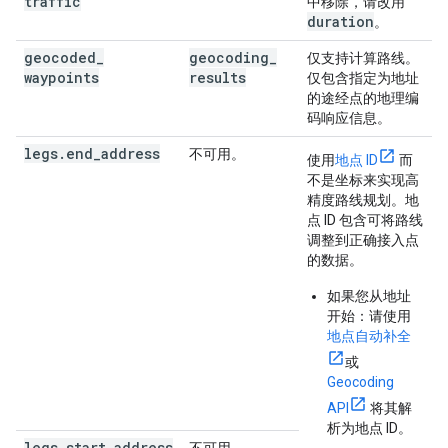
traffic
中移除，请改用
duration
。
geocoded
_
geocoding
_
仅支持计算路线。
waypoints
results
仅包含指定为地址
的途经点的地理编
码响应信息。
legs.end_address
不可用。
使用
地点 ID
而
不是坐标来实现高
精度路线规划。地
点 ID 包含可将路线
调整到正确接入点
的数据。
如果您从地址
开始
：请使用
地点自动补全
或
Geocoding
API
将其解
析为地点 ID。
legs.start_address