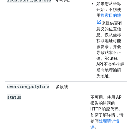
不可用。
如果您从坐标
开始
：不妨使
用
搜索目的地
来提供更有
意义的位置信
息。仅从坐标
获取地址可能
很复杂，并会
导致贴靠不正
确。Routes
API 不会将坐标
反向地理编码
为地址。
overview
_
polyline
多段线
status
不可用。使用 API
报告的错误的
HTTP 响应代码。
如需了解详情，请
参阅
处理请求错
误
。