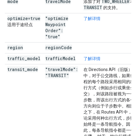
mode
travel
Mode
TWO_WHEELER
添加了对
和
TRANSIT
的支持。
optimize=true
"optimize
了解详情
Waypoint
适用于途经点
Order":
"true"
region
region
Code
traffic
_
model
traffic
Model
了解详情
transit
_
mode
"travel
Mode":
在 Directions API（旧版）
"TRANSIT"
中，对于公交路线，如果行
程的每个路段采用相同的出
行方式（例如步行或乘坐公
交），则该路段被视为一个
步数，而该出行方式的各个
方向则位于子步数中。相比
之下，在 Routes API 中，
论采用何种出行方式，步数
始终是一条导航指令。因
此，每条导航指令都是一个