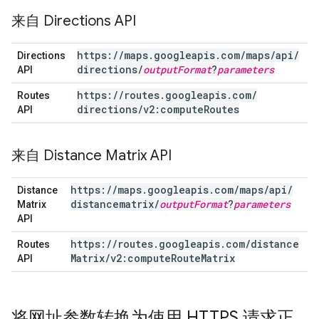
来自 Directions API
https:
/
/
maps
.
googleapis
.
com
/
maps
/
api
/
Directions
directions
/
output
Format
?
parameters
API
https:
/
/
routes
.
googleapis
.
com
/
Routes
directions
/
v2:compute
Routes
API
来自 Distance Matrix API
https:
/
/
maps
.
googleapis
.
com
/
maps
/
api
/
Distance
distancematrix
/
output
Format
?
parameters
Matrix
API
https:
/
/
routes
.
googleapis
.
com
/
distance
Routes
Matrix
/
v2:compute
Route
Matrix
API
将网址参数转换为使用 HTTPS 请求正