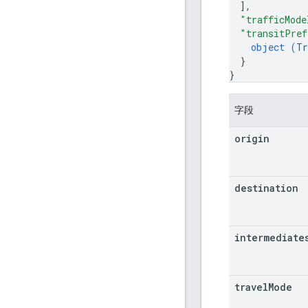
]
,
"trafficMode
"transitPref
object (
Tr
}
}
字段
origin
destination
intermediate
travel
Mode