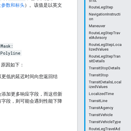
折线
址参数和标头
）。该值是以英文
RouteLegStep
NavigationInstructi
on
Maneuver
RouteLegStepTrav
elAdvisory
RouteLegStepLoca
dMask:
lizedValues
dPolyline
RouteLegStepTran
sitDetails
，原因如下：
TransitStopDetails
TransitStop
以更低的延迟时间向您返回结
TransitDetailsLocal
izedValues
会添加更多响应字段，而这些新
LocalizedTime
有字段，则可能会遇到性能下降
TransitLine
TransitAgency
TransitVehicle
TransitVehicleType
RouteLegTravelAd