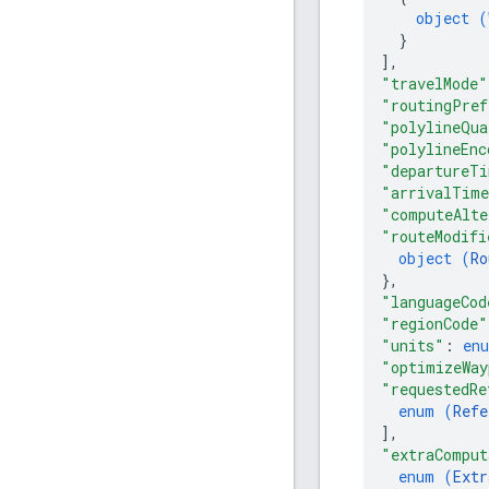
object (
}
]
,
"travelMode"
"routingPref
"polylineQua
"polylineEnc
"departureT
"arrivalTim
"computeAlte
"routeModifi
object (
Ro
}
,
"languageCod
"regionCode"
"units"
: 
en
"optimizeWay
"requestedRe
enum (
Refe
]
,
"extraComput
enum (
Extr