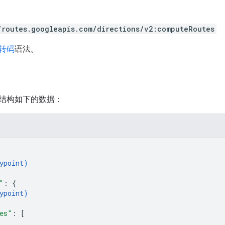
/routes.googleapis.com/directions/v2:computeRoutes
 转码
语法。
结构如下的数据：
ypoint
)
"
: 
{
ypoint
)
es"
: 
[