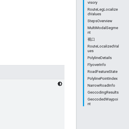
visory
RouteLegLocalize
dValues
StepsOverview
MultiModalSegme
nt
视口
RouteLocalizedVal
ues
PolylineDetails
FlyoverInfo
RoadFeatureState
PolylinePointIndex
NarrowRoadInfo
GeocodingResults
GeocodedWaypoi
nt