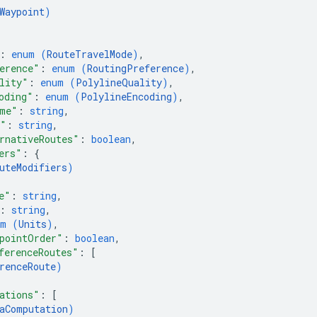
Waypoint
)
: 
enum (
RouteTravelMode
)
,
erence"
: 
enum (
RoutingPreference
)
,
lity"
: 
enum (
PolylineQuality
)
,
oding"
: 
enum (
PolylineEncoding
)
,
ime"
: 
string
,
e"
: 
string
,
rnativeRoutes"
: 
boolean
,
ers"
: 
{
uteModifiers
)
e"
: 
string
,
: 
string
,
um (
Units
)
,
pointOrder"
: 
boolean
,
ferenceRoutes"
: 
[
renceRoute
)
ations"
: 
[
aComputation
)