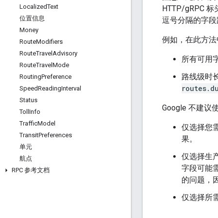
Localized
Text
HTTP/gRPC 
位置信息
逗号分隔的字段
Money
例如，在此方法
Route
Modifiers
Route
Travel
Advisory
所有可用
Route
Travel
Mode
路线级时
Routing
Preference
routes.d
Speed
Reading
Interval
Status
Google 不建议
Toll
Info
Traffic
Model
仅选择您
Transit
Preferences
果。
单元
仅选择生
航点
字段可能
RPC 参考文档
的问题，
仅选择所