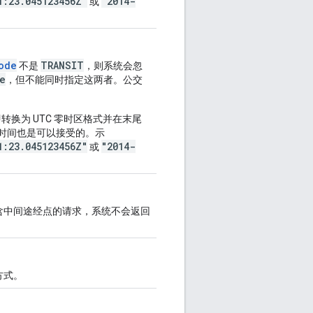
1:23.045123456Z"
"2014-
或
ode
TRANSIT
不是
，则系统会忽
e
，但不能同时指定这两者。公交
（即转换为 UTC 零时区格式并在末尾
偏差时间也是可以接受的。示
1:23.045123456Z"
"2014-
或
含中间途经点的请求，系统不会返回
方式。