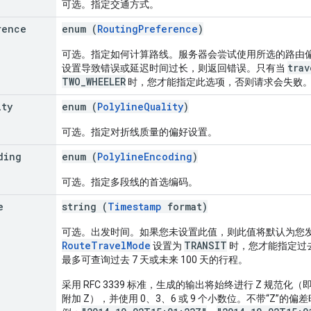
可选。指定交通方式。
rence
enum (
RoutingPreference
)
可选。指定如何计算路线。服务器会尝试使用所选的路由
trav
设置导致错误或延迟时间过长，则返回错误。只有当
TWO_WHEELER
时，您才能指定此选项，否则请求会失败
ity
enum (
PolylineQuality
)
可选。指定对折线质量的偏好设置。
ding
enum (
PolylineEncoding
)
可选。指定多段线的首选编码。
e
string (
Timestamp
format)
可选。出发时间。如果您未设置此值，则此值将默认为您
RouteTravelMode
TRANSIT
设置为
时，您才能指定过
最多可查询过去 7 天或未来 100 天的行程。
采用 RFC 3339 标准，生成的输出将始终进行 Z 规范化
附加 Z），并使用 0、3、6 或 9 个小数位。不带“Z”的