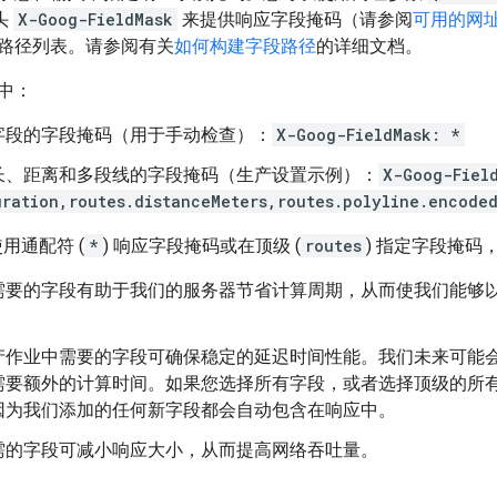
标头
X-Goog-FieldMask
来提供响应字段掩码（请参阅
可用的网
路径列表。请参阅有关
如何构建字段路径
的详细文档。
中：
字段的字段掩码（用于手动检查）：
X-Goog-FieldMask: *
长、距离和多段线的字段掩码（生产设置示例）：
X-Goog-Fiel
uration,routes.distanceMeters,routes.polyline.encode
使用通配符 (
*
) 响应字段掩码或在顶级 (
routes
) 指定字段掩码
需要的字段有助于我们的服务器节省计算周期，从而使我们能够
产作业中需要的字段可确保稳定的延迟时间性能。我们未来可能
需要额外的计算时间。如果您选择所有字段，或者选择顶级的所
因为我们添加的任何新字段都会自动包含在响应中。
需的字段可减小响应大小，从而提高网络吞吐量。