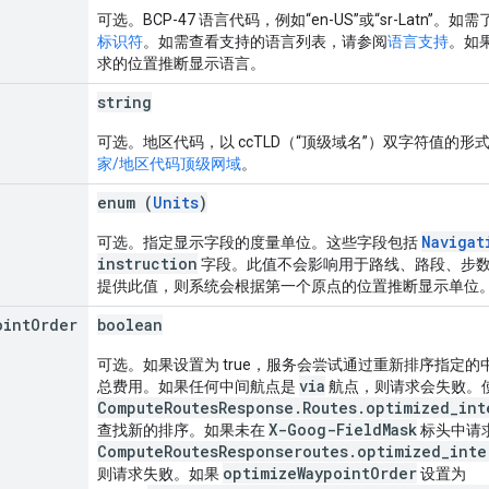
可选。BCP-47 语言代码，例如“en-US”或“sr-Latn”
标识符
。如需查看支持的语言列表，请参阅
语言支持
。如
求的位置推断显示语言。
string
可选。地区代码，以 ccTLD（“顶级域名”）双字符值的
家/地区代码顶级网域
。
enum (
Units
)
Navigat
可选。指定显示字段的度量单位。这些字段包括
instruction
字段。此值不会影响用于路线、路段、步
提供此值，则系统会根据第一个原点的位置推断显示单位
oint
Order
boolean
可选。如果设置为 true，服务会尝试通过重新排序指定
via
总费用。如果任何中间航点是
航点，则请求会失败。
ComputeRoutesResponse.Routes.optimized_int
X-Goog-FieldMask
查找新的排序。如果未在
标头中请
ComputeRoutesResponseroutes.optimized_inte
optimizeWaypointOrder
则请求失败。如果
设置为