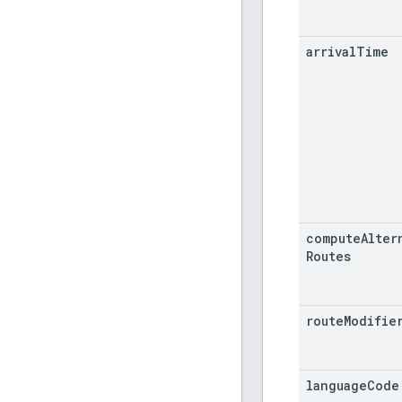
arrival
Time
compute
Alter
Routes
route
Modifie
language
Code