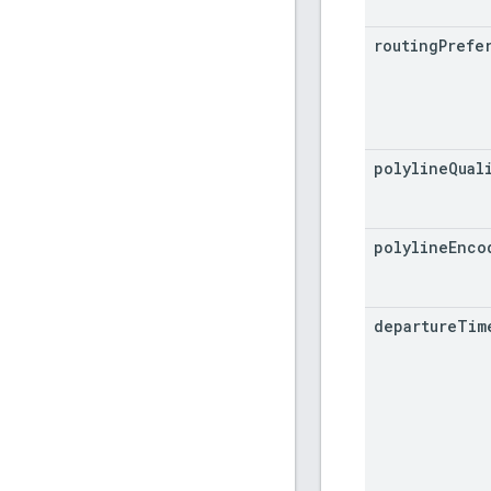
routing
Prefe
polyline
Qual
polyline
Enco
departure
Tim