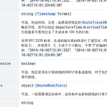
"2014-10-02T15:01:23Z"
"2014-10-02T15:0
例：
、
10-02T15:01:23+05:30"
string (
Timestamp
format)
RouteTravelM
可选。到达时间。注意：如果请求指定的
departureTime
arrivalTim
略此字段。您可以指定
或
行程最多可查询过去 7 天或未来 100 天的行程。
采用 RFC 3339 标准，生成的输出将始终进行 Z 规范化
附加 Z），并使用 0、3、6 或 9 个小数位。不带“Z”的
"2014-10-02T15:01:23Z"
"2014-10-02T15:0
例：
、
10-02T15:01:23+05:30"
native
boolean
可选。指定是否在计算路线的同时计算备选路线。对于包
替代路线。
rs
object (
RouteModifiers
)
可选。一组需要满足的条件，这些条件会影响路线的计算
string