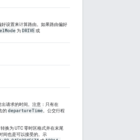
偏好设置来计算路由。如果路由偏好
elMode
DRIVE
为
或
。
发出请求的时间。注意：只有在
departureTime
去的
。公交行程
（即转换为 UTC 零时区格式并在末尾
偏差时间也是可以接受的。示