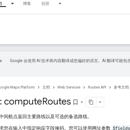
档
博客
社区
Google 会使用 AI 技术将内容翻译成您偏好的语言。AI 翻译可能包
oogle Maps Platform
文档
Web Services
Routes API
参考文档
: compute
Routes
bookmark_border
中间航点返回主要路线以及可选的备选路线。
求您在输入中指定响应字段掩码。您可以使用网址参数
$fields