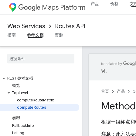
产品
价格
文
Maps Platform
Web Services
Routes API
指南
参考文档
资源
误。
REST 参考文档
概览
首页
产品
G
Top
Level
compute
Route
Matrix
Method
compute
Routes
类型
根据一组终点和
Fallback
Info
Lat
Lng
注意
：此方法要