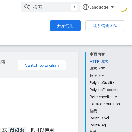
/
开始使用
联系销售团队
本页内容
含错
HTTP 请求
请求正文
响应正文
PolylineQuality
PolylineEncoding
ReferenceRoute
ExtraComputation
路线
RouteLabel
RouteLeg
或
fields
，也可以使用