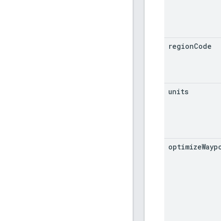
region
Code
units
optimize
Wayp