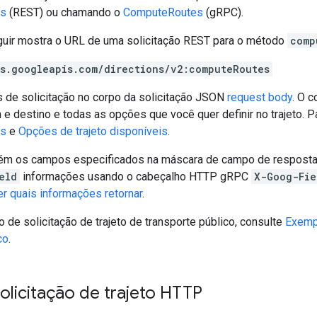
es
(REST) ou chamando o
ComputeRoutes
(gRPC).
uir mostra o URL de uma solicitação REST para o método
comp
es.googleapis.com/directions/v2:computeRoutes
s de solicitação no corpo da solicitação JSON
request body
. O 
 e destino e todas as opções que você quer definir no trajeto. 
is
e
Opções de trajeto disponíveis
.
tém os campos especificados na máscara de campo de resposta
eld
informações usando o cabeçalho HTTP gRPC
X-Goog-Fie
r quais informações retornar
.
de solicitação de trajeto de transporte público, consulte
Exempl
co
.
olicitação de trajeto HTTP