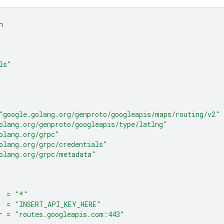
n
ls"
"google.golang.org/genproto/googleapis/maps/routing/v2"
olang.org/genproto/googleapis/type/latlng"
olang.org/grpc"
olang.org/grpc/credentials"
olang.org/grpc/metadata"
=
"*"
=
"INSERT_API_KEY_HERE"
r
=
"routes.googleapis.com:443"