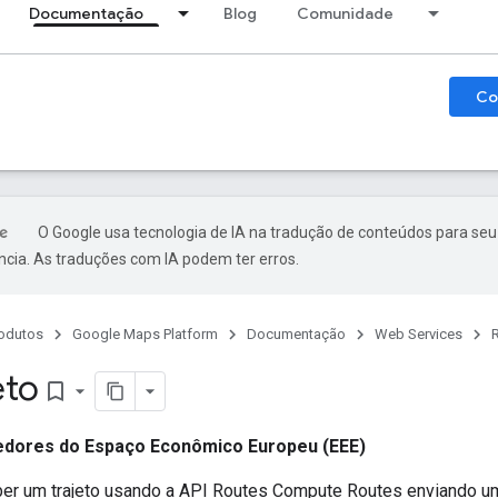
Documentação
Blog
Comunidade
Co
O Google usa tecnologia de IA na tradução de conteúdos para seu
ncia. As traduções com IA podem ter erros.
odutos
Google Maps Platform
Documentação
Web Services
eto
bookmark_border
dores do Espaço Econômico Europeu (EEE)
ber um trajeto usando a API Routes Compute Routes enviando u