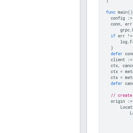
)
func
main
()
config
:=
conn
,
err
grpc
.
if
err
!=
log
.
F
}
defer
con
client
:=
ctx
,
canc
ctx
=
met
ctx
=
met
defer
can
// create
origin
:=
Locat
L