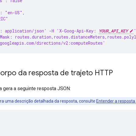
s": false
": "en-US",
RIC"
: application/json' -H 'X-Goog-Api-Key: 
YOUR_API_KEY
Mask: routes.duration,routes.distanceMeters,routes.poly
googleapis.com/directions/v2:computeRoutes'
corpo da resposta de trajeto HTTP
 gera a seguinte resposta JSON:
ra uma descrição detalhada da resposta, consulte
Entender a resposta 