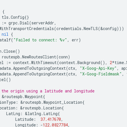
{
tls
.
Config
{}
:=
grpc
.
Dial
(
serverAddr
,
WithTransportCredentials
(
credentials
.
NewTLS
(
&
config
)))
nil
{
atalf
(
"Failed to connect: %v"
,
err
)
n
.
Close
()
routespb
.
NewRoutesClient
(
conn
)
el
:=
context
.
WithTimeout
(
context
.
Background
(),
2
*
time
.
adata
.
AppendToOutgoingContext
(
ctx
,
"X-Goog-Api-Key"
,
ap
adata
.
AppendToOutgoingContext
(
ctx
,
"X-Goog-Fieldmask"
,
cel
()
 the origin using a latitude and longitude
&
routespb
.
Waypoint
{
ionType
:
&
routespb
.
Waypoint_Location
{
ocation
:
&
routespb
.
Location
{
LatLng
:
&
latlng
.
LatLng
{
Latitude
:
37.417670
,
Longitude
:
-
122.0827784
,