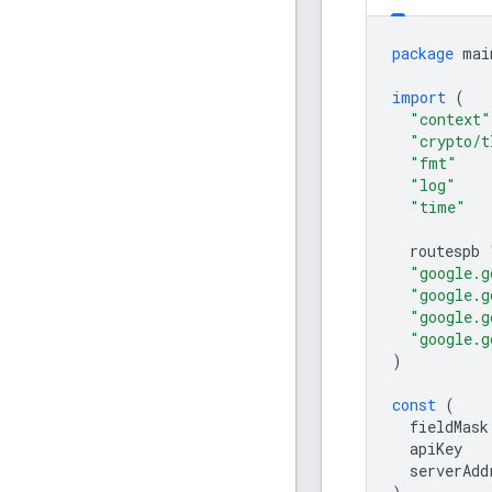
package
mai
import
(
"context"
"crypto/t
"fmt"
"log"
"time"
routespb
"google.g
"google.g
"google.g
"google.g
)
const
(
fieldMask
apiKey
serverAdd