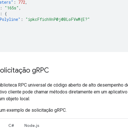
eters"
:
772
,
:
"165s"
,
:
{
Polyline"
:
"ipkcFfichVnP@j@BLoFVwM{E?"
olicitação g
RPC
blioteca RPC universal de código aberto de alto desempenho d
tivo cliente pode chamar métodos diretamente em um aplicativo
m objeto local.
r um exemplo de solicitação gRPC.
C#
Node.js