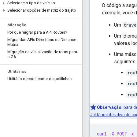
Selecione o tipo de veículo
O código a segu
Selecionar opções de matriz do trajeto
exemplo, você d
Um
trave
Migração
Por que migrar para a API Routes?
Um idioma
Migrar das APIs Directions ou Distance
valores lo
Matrix
Migração da visualização de rotas para
Uma másca
o GA
seguintes
Utilitários
rou
Utilitário decodificador de polilinhas
rou
rou
Observação:
para de
Utilitário interativo de c
curl -X POST -d