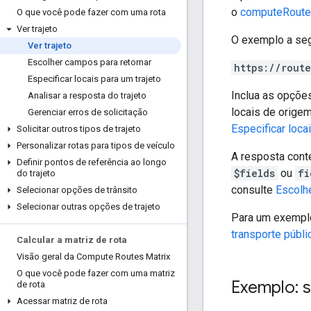
o
computeRout
O que você pode fazer com uma rota
Ver trajeto
O exemplo a seg
Ver trajeto
Escolher campos para retornar
https://rout
Especificar locais para um trajeto
Inclua as opçõe
Analisar a resposta do trajeto
locais de origem
Gerenciar erros de solicitação
Especificar loca
Solicitar outros tipos de trajeto
Personalizar rotas para tipos de veículo
A resposta con
Definir pontos de referência ao longo
$fields
ou
fi
do trajeto
consulte
Escolhe
Selecionar opções de trânsito
Selecionar outras opções de trajeto
Para um exemplo 
transporte públi
Calcular a matriz de rota
Visão geral da Compute Routes Matrix
O que você pode fazer com uma matriz
Exemplo: s
de rota
Acessar matriz de rota