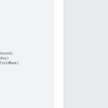
Second
)
iKey
)
fieldMask
)