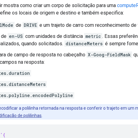
ir mostra como criar um corpo de solicitação para uma
compute
efine os locais de origem e destino e também especifica:
lMode
de
DRIVE
e um trajeto de carro com reconhecimento de t
 de
en-US
com unidades de distância
metric
. Essas preferê
calizados, quando solicitados.
distanceMeters
é sempre forne
ra de campo de resposta no cabeçalho
X-Goog-FieldMask
qu
 campos na resposta:
tes.duration
tes.distanceMeters
tes.polyline.encodedPolyline
codificar a polilinha retornada na resposta e conferir o trajeto em um m
odificação de polilinhas
.
 '{