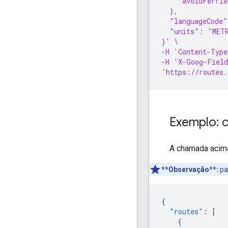
    "avoidFerrie
  },
  "languageCode
  "units": "MET
}' \
-H 'Content-Type
-H 'X-Goog-Field
'https://routes.
Exemplo: 
A chamada acima
**Observação**:
pa
{
"routes"
:
[
{