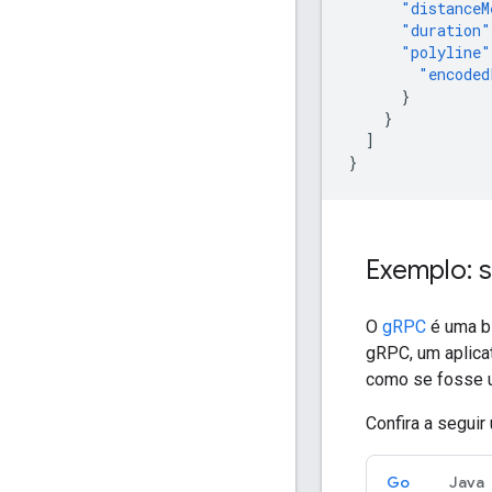
"distanceM
"duration"
"polyline"
"encoded
}
}
]
}
Exemplo: s
O
gRPC
é uma bi
gRPC, um aplica
como se fosse u
Confira a segui
Go
Java