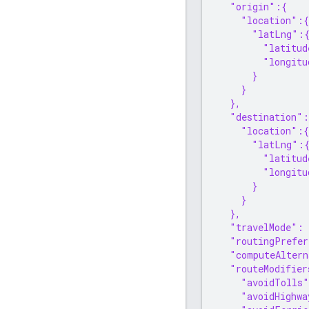
  "origin":{
    "location":{
      "latLng":
        "latitud
        "longitu
      }
    }
  },
  "destination":
    "location":{
      "latLng":
        "latitud
        "longitu
      }
    }
  },
  "travelMode":
  "routingPrefe
  "computeAltern
  "routeModifier
    "avoidTolls"
    "avoidHighwa