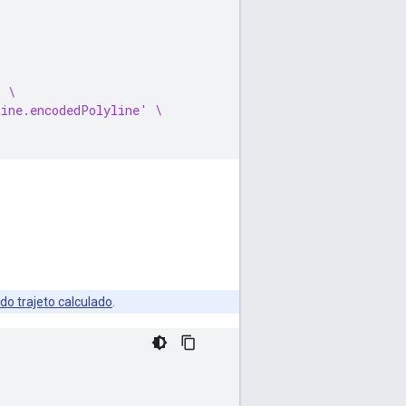
' \
line.encodedPolyline' \
do trajeto calculado
.