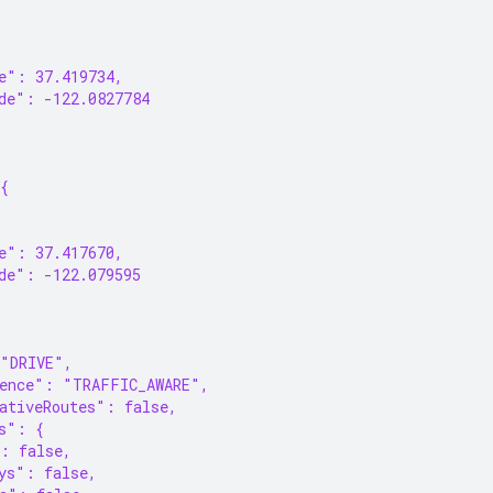
{
e": 37.419734,
de": -122.0827784
{
{
e": 37.417670,
de": -122.079595
 "DRIVE",
rence": "TRAFFIC_AWARE",
ativeRoutes": false,
s": {
: false,
ys": false,