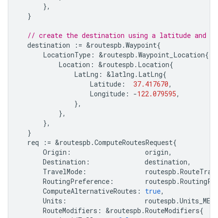
},
}
// create the destination using a latitude and lo
destination
:=
&
routespb
.
Waypoint
{
LocationType
:
&
routespb
.
Waypoint_Location
{
Location
:
&
routespb
.
Location
{
LatLng
:
&
latlng
.
LatLng
{
Latitude
:
37.417670
,
Longitude
:
-
122.079595
,
},
},
},
}
req
:=
&
routespb
.
ComputeRoutesRequest
{
Origin
:
origin
,
Destination
:
destination
,
TravelMode
:
routespb
.
RouteTrav
RoutingPreference
:
routespb
.
RoutingPr
ComputeAlternativeRoutes
:
true
,
Units
:
routespb
.
Units_MET
RouteModifiers
:
&
routespb
.
RouteModifiers
{