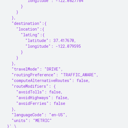
        "longitude": -122.0827784
      }
    }
  },
  "destination":{
    "location":{
      "latLng":{
        "latitude": 37.417670,
        "longitude": -122.079595
      }
    }
  },
  "travelMode": "DRIVE",
  "routingPreference": "TRAFFIC_AWARE",
  "computeAlternativeRoutes": false,
  "routeModifiers": {
    "avoidTolls": false,
    "avoidHighways": false,
    "avoidFerries": false
  },
  "languageCode": "en-US",
  "units": "METRIC"
}' \