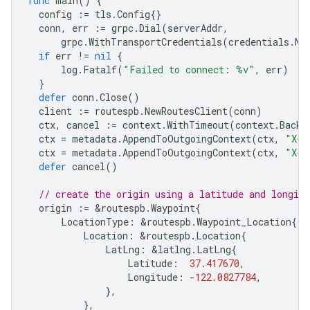
func
main
()
{
config
:=
tls
.
Config
{}
conn
,
err
:=
grpc
.
Dial
(
serverAddr
,
grpc
.
WithTransportCredentials
(
credentials
.
Ne
if
err
!=
nil
{
log
.
Fatalf
(
"Failed to connect: %v"
,
err
)
}
defer
conn
.
Close
()
client
:=
routespb
.
NewRoutesClient
(
conn
)
ctx
,
cancel
:=
context
.
WithTimeout
(
context
.
Backg
ctx
=
metadata
.
AppendToOutgoingContext
(
ctx
,
"X-G
ctx
=
metadata
.
AppendToOutgoingContext
(
ctx
,
"X-G
defer
cancel
()
// create the origin using a latitude and longitu
origin
:=
&
routespb
.
Waypoint
{
LocationType
:
&
routespb
.
Waypoint_Location
{
Location
:
&
routespb
.
Location
{
LatLng
:
&
latlng
.
LatLng
{
Latitude
:
37.417670
,
Longitude
:
-
122.0827784
,
},
},