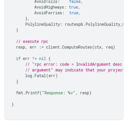
AvoidTolls
:
false
,
AvoidHighways
:
true
,
AvoidFerries
:
true
,
},
PolylineQuality
:
routespb
.
PolylineQuality_OV
}
// execute rpc
resp
,
err
:=
client
.
ComputeRoutes
(
ctx
,
req
)
if
err
!=
nil
{
// "rpc error: code = InvalidArgument desc =
// argument" may indicate that your project 
log
.
Fatal
(
err
)
}
fmt
.
Printf
(
"Response: %v"
,
resp
)
}