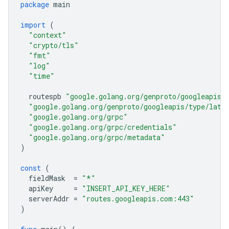
package
main
import
(
"context"
"crypto/tls"
"fmt"
"log"
"time"
routespb
"google.golang.org/genproto/googleapis/
"google.golang.org/genproto/googleapis/type/latl
"google.golang.org/grpc"
"google.golang.org/grpc/credentials"
"google.golang.org/grpc/metadata"
)
const
(
fieldMask
=
"*"
apiKey
=
"INSERT_API_KEY_HERE"
serverAddr
=
"routes.googleapis.com:443"
)