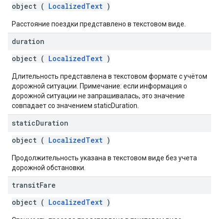
object (
LocalizedText
)
Расстояние поездки представлено в текстовом виде.
duration
object (
LocalizedText
)
Длительность представлена ​​в текстовом формате с учётом
дорожной ситуации. Примечание: если информация о
дорожной ситуации не запрашивалась, это значение
совпадает со значением staticDuration.
static
Duration
object (
LocalizedText
)
Продолжительность указана в текстовом виде без учета
дорожной обстановки.
transit
Fare
object (
LocalizedText
)