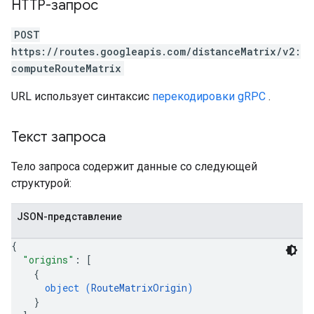
HTTP-запрос
POST
https://routes.googleapis.com/distanceMatrix/v2:
computeRouteMatrix
URL использует синтаксис
перекодировки gRPC
.
Текст запроса
Тело запроса содержит данные со следующей
структурой:
JSON-представление
{
"origins"
: 
[
{
object (
RouteMatrixOrigin
)
}