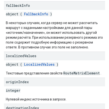
fallback
Info
object (
FallbackInfo
)
В некоторых случаях, когда сервер не может рассчитать
маршрут с заданными настройками для данной пары
«источник/назначение», он может использовать другой
режим расчёта. При использовании резервного режима это
поле содержит подробную информацию о резервном
ответе. В противном случае это поле не заполнено.
localized
Values
object (
LocalizedValues
)
RouteMatrixElement
Текстовые представления свойств
.
origin
Index
integer
Нулевой индекс источника в запросе.
destination
Index