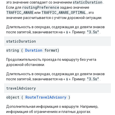
staticDuration
это значение совпадает со значением
.
routingPreference
Если для
задано значение
TRAFFIC_AWARE
TRAFFIC_AWARE_OPTIMAL
или
, это
значение рассчитывается с учётом дорожной ситуации.
Длительность в секундах, содержащая до девяти знаков
s
"3.5s"
после запятой, заканчивается на «
». Пример:
.
static
Duration
string (
Duration
format)
Продолжительность проезда по маршруту без учета
дорожной обстановки.
Длительность в секундах, содержащая до девяти знаков
s
"3.5s"
после запятой, заканчивается на «
». Пример:
.
travel
Advisory
object (
RouteTravelAdvisory
)
Дополнительная информация о маршруте. Например,
информация об ограничениях и платных дорогах.