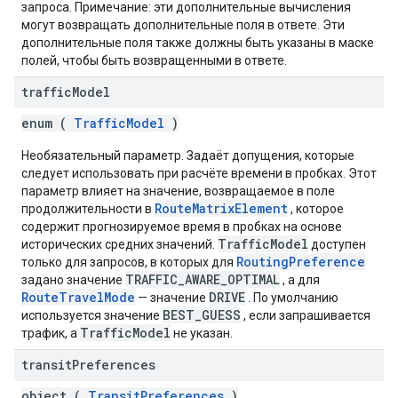
запроса. Примечание: эти дополнительные вычисления
могут возвращать дополнительные поля в ответе. Эти
дополнительные поля также должны быть указаны в маске
полей, чтобы быть возвращенными в ответе.
traffic
Model
enum (
TrafficModel
)
Необязательный параметр. Задаёт допущения, которые
следует использовать при расчёте времени в пробках. Этот
параметр влияет на значение, возвращаемое в поле
RouteMatrixElement
продолжительности в
, которое
содержит прогнозируемое время в пробках на основе
TrafficModel
исторических средних значений.
доступен
RoutingPreference
только для запросов, в которых для
TRAFFIC_AWARE_OPTIMAL
задано значение
, а для
RouteTravelMode
DRIVE
— значение
. По умолчанию
BEST_GUESS
используется значение
, если запрашивается
TrafficModel
трафик, а
не указан.
transit
Preferences
object (
TransitPreferences
)