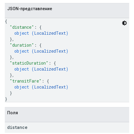
JSON-представление
{
"distance"
: 
{
object (
LocalizedText
)
}
,
"duration"
: 
{
object (
LocalizedText
)
}
,
"staticDuration"
: 
{
object (
LocalizedText
)
}
,
"transitFare"
: 
{
object (
LocalizedText
)
}
}
Поля
distance