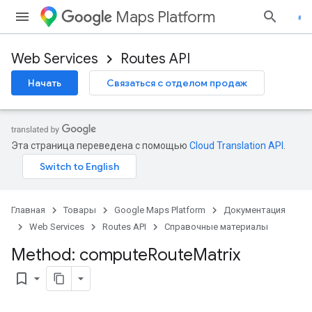
Maps Platform
Web Services
Routes API
Начать
Связаться с отделом продаж
Эта страница переведена с помощью
Cloud Translation API
.
Главная
Товары
Google Maps Platform
Документация
Web Services
Routes API
Справочные материалы
Method: compute
Route
Matrix
bookmark_border