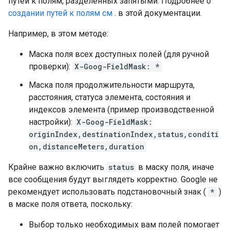
путей к полям, разделенных запятыми. Подробнее о
создании путей к полям см
. в этой документации.
Например, в этом методе:
Маска поля всех доступных полей (для ручной
проверки):
X-Goog-FieldMask: *
Маска поля продолжительности маршрута,
расстояния, статуса элемента, состояния и
индексов элемента (пример производственной
настройки):
X-Goog-FieldMask:
originIndex,destinationIndex,status,conditi
on,distanceMeters,duration
Крайне важно включить
status
в маску поля, иначе
все сообщения будут выглядеть корректно. Google не
рекомендует использовать подстановочный знак (
*
)
в маске поля ответа, поскольку:
Выбор только необходимых вам полей помогает