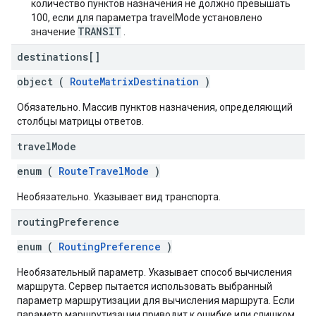
количество пунктов назначения не должно превышать
100, если для параметра travelMode установлено
TRANSIT
значение
.
destinations[]
object (
RouteMatrixDestination
)
Обязательно. Массив пунктов назначения, определяющий
столбцы матрицы ответов.
travel
Mode
enum (
RouteTravelMode
)
Необязательно. Указывает вид транспорта.
routing
Preference
enum (
RoutingPreference
)
Необязательный параметр. Указывает способ вычисления
маршрута. Сервер пытается использовать выбранный
параметр маршрутизации для вычисления маршрута. Если
параметр маршрутизации приводит к ошибке или слишком