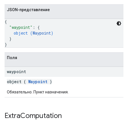
JSON-представление
{
"waypoint"
: 
{
object (
Waypoint
)
}
}
Поля
waypoint
object (
Waypoint
)
Обязательно. Пункт назначения.
Extra
Computation