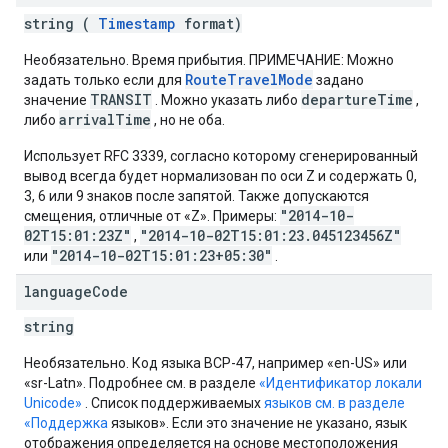
string (
Timestamp
format)
Необязательно. Время прибытия. ПРИМЕЧАНИЕ: Можно
RouteTravelMode
задать только если для
задано
TRANSIT
departureTime
значение
. Можно указать либо
,
arrivalTime
либо
, но не оба.
Использует RFC 3339, согласно которому сгенерированный
вывод всегда будет нормализован по оси Z и содержать 0,
3, 6 или 9 знаков после запятой. Также допускаются
"2014-10-
смещения, отличные от «Z». Примеры:
02T15:01:23Z"
"2014-10-02T15:01:23.045123456Z"
,
"2014-10-02T15:01:23+05:30"
или
.
language
Code
string
Необязательно. Код языка BCP-47, например «en-US» или
«sr-Latn». Подробнее см. в разделе
«Идентификатор локали
Unicode»
. Список поддерживаемых
языков см. в разделе
«Поддержка
языков». Если это значение не указано, язык
отображения определяется на основе местоположения