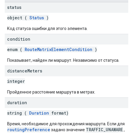
status
object (
Status
)
Код статуса ошибки для этого элемента.
condition
enum (
RouteMatrixElementCondition
)
Показывает, найден ли маршрут. Независимо от статуса.
distance
Meters
integer
Пройденное расстояние маршрута в метрах.
duration
string (
Duration
format)
Время, необходимое для прохождения маршрута. Если для
routingPreference
TRAFFIC_UNAWARE
задано значение
,