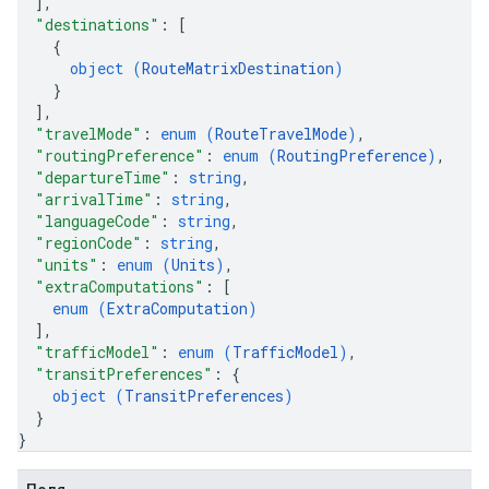
]
,
"destinations"
: 
[
{
object (
RouteMatrixDestination
)
}
]
,
"travelMode"
: 
enum (
RouteTravelMode
)
,
"routingPreference"
: 
enum (
RoutingPreference
)
,
"departureTime"
: 
string
,
"arrivalTime"
: 
string
,
"languageCode"
: 
string
,
"regionCode"
: 
string
,
"units"
: 
enum (
Units
)
,
"extraComputations"
: 
[
enum (
ExtraComputation
)
]
,
"trafficModel"
: 
enum (
TrafficModel
)
,
"transitPreferences"
: 
{
object (
TransitPreferences
)
}
}