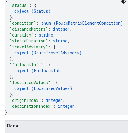
"status"
: 
{
object (
Status
)
}
,
"condition"
: 
enum (
RouteMatrixElementCondition
)
,
"distanceMeters"
: 
integer
,
"duration"
: 
string
,
"staticDuration"
: 
string
,
"travelAdvisory"
: 
{
object (
RouteTravelAdvisory
)
}
,
"fallbackInfo"
: 
{
object (
FallbackInfo
)
}
,
"localizedValues"
: 
{
object (
LocalizedValues
)
}
,
"originIndex"
: 
integer
,
"destinationIndex"
: 
integer
}
Поля