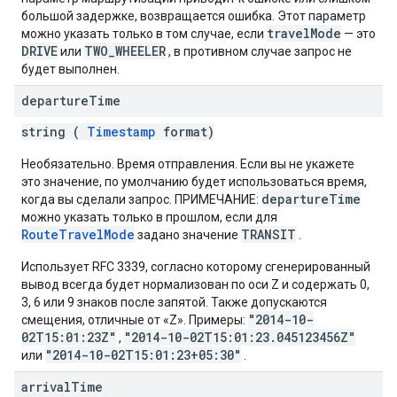
большой задержке, возвращается ошибка. Этот параметр
travelMode
можно указать только в том случае, если
— это
DRIVE
TWO_WHEELER
или
, в противном случае запрос не
будет выполнен.
departure
Time
string (
Timestamp
format)
Необязательно. Время отправления. Если вы не укажете
это значение, по умолчанию будет использоваться время,
departureTime
когда вы сделали запрос. ПРИМЕЧАНИЕ:
можно указать только в прошлом, если для
RouteTravelMode
TRANSIT
задано значение
.
Использует RFC 3339, согласно которому сгенерированный
вывод всегда будет нормализован по оси Z и содержать 0,
3, 6 или 9 знаков после запятой. Также допускаются
"2014-10-
смещения, отличные от «Z». Примеры:
02T15:01:23Z"
"2014-10-02T15:01:23.045123456Z"
,
"2014-10-02T15:01:23+05:30"
или
.
arrival
Time