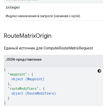
integer
Индекс назначения в запросе (начиная с нуля).
Route
Matrix
Origin
Единый источник для ComputeRouteMatrixRequest
JSON-представление
{
"waypoint"
: 
{
object (
Waypoint
)
}
,
"routeModifiers"
: 
{
object (
RouteModifiers
)
}
}