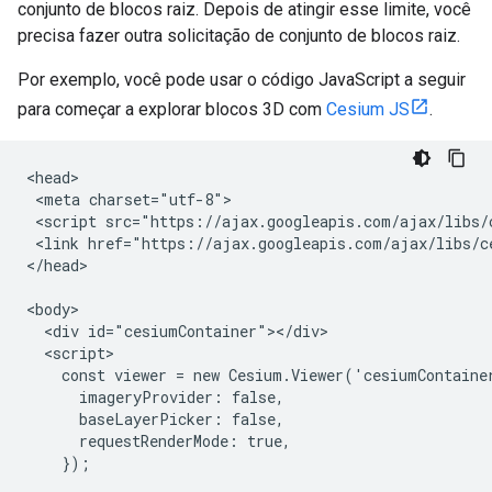
conjunto de blocos raiz. Depois de atingir esse limite, você
precisa fazer outra solicitação de conjunto de blocos raiz.
Por exemplo, você pode usar o código JavaScript a seguir
para começar a explorar blocos 3D com
Cesium JS
.
<head>

 <meta charset="utf-8">

 <script src="https://ajax.googleapis.com/ajax/libs/
 <link href="https://ajax.googleapis.com/ajax/libs/c
</head>

<body>

  <div id="cesiumContainer"></div>

  <script>

    const viewer = new Cesium.Viewer('cesiumContainer
      imageryProvider: false,

      baseLayerPicker: false,

      requestRenderMode: true,

    });
