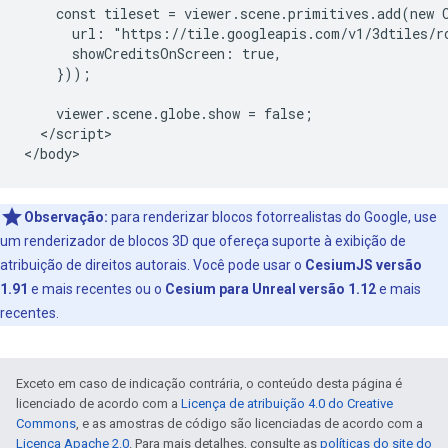
    const tileset = viewer.scene.primitives.add(new C
      url: "https://tile.googleapis.com/v1/3dtiles/r
      showCreditsOnScreen: true,

    }));

    viewer.scene.globe.show = false;

  </script>

Observação:
para renderizar blocos fotorrealistas do Google, use
um renderizador de blocos 3D que ofereça suporte à exibição de
atribuição de direitos autorais. Você pode usar o
CesiumJS versão
1.91
e mais recentes ou o
Cesium para Unreal versão 1.12
e mais
recentes.
Exceto em caso de indicação contrária, o conteúdo desta página é
licenciado de acordo com a
Licença de atribuição 4.0 do Creative
Commons
, e as amostras de código são licenciadas de acordo com a
Licença Apache 2.0
. Para mais detalhes, consulte as
políticas do site do