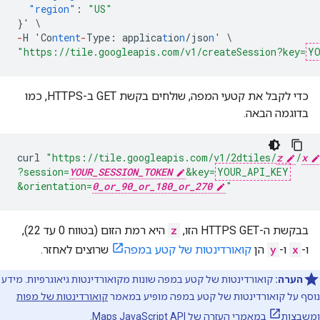
"region"
:
"US"
}
'
\
-
H
'Co
ntent
-
Type
:
applica
t
io
n
/jso
n
'
\
"https://tile.googleapis.com/v1/createSession?key=
YO
כדי לקבל את קטעי המפה, שולחים בקשת GET ב-HTTPS, כמו
בדוגמה הבאה.
curl
"https://tile.googleapis.com/v1/2dtiles/
z
/
x
?session=
YOUR_SESSION_TOKEN
&key=
YOUR_API_KEY
&orientation=
0_or_90_or_180_or_270
"
בבקשת ה-HTTPS GET הזו,
z
היא רמת הזום (בטווח 0 עד 22),
ו-
x
ו-
y
הן
קואורדינטות של קטע במפה
שרוצים לאחזר.
הערה:
קואורדינטות של קטע במפה שונות מקואורדינטות גיאוגרפיות. מידע
נוסף על קואורדינטות של קטע במפה מופיע במאמר
קואורדינטות של מפות
ומשבצות
במאמרי העזרה של Maps JavaScript API.