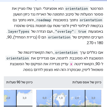
הפרמטר
orientation
הוא אופציונלי. הערך שלו מציין את
מספר המעלות של סיבוב התמונה של האריח נגד כיוון השעון.
orientation
נתמך במשבצות
roadmap
, והוא נתמך גם
בבקשות לצילומי לוויין ולפני שטח עם תמונות בסיס שהוסרו
באמצעות
"overlay": true
, ועם הגדרה של
layerTypes
.
הערכים החוקיים של
orientation
הם 0 (ברירת המחדל), 90,‏
180 ו-270.
אם כוללים ערך
orientation
, רשת הקואורדינטות של
המשבצת לא מסובבת. לדוגמה, אם מגדירים את
orientation
ל-90, הקואורדינטה
x
עדיין מגדירה את המיקום של המשבצת
משמאל לימין, שבמקרה הזה הוא מצפון לדרום במפה.
כיוון של אפס מעלות
כיוון של 90 מעלות