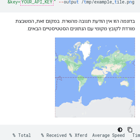
&key=
YOUR_API_KEY
"
--
ou
t
pu
t
/
t
mp/example_
t
ile.p
n
g
בדוגמה הזו אין הודעת תגובה מהשרת. במקום זאת, המשבצת
מורדת לקובץ מקומי עם הנתונים הסטטיסטיים הבאים.
%
Total
%
Received
%
Xferd
Average
Speed
Ti