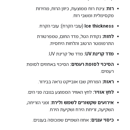
רוח:
צינת רוח ממוצעת, כיוון הרוח, מהירות
מקסימלית ומשבי רוח.
Ice thickness
(עובי הקרח): עובי הקרח.
לחות:
נקודת הטל, מדד החום, טמפרטורת
התרמומטר הרטוב והלחות היחסית.
מדד קרינת UV:
מדד של קרינת UV.
הסיכוי לסופת רעמים:
הסיכוי באחוזים לסופת
רעמים.
ראות:
המרחק שבו אובייקט נראה בבירור.
לחץ אוויר:
לחץ האוויר הממוצע בגובה פני הים.
אירועים שקשורים לשמש ולירח:
זמני הזריחה,
השקיעה, זריחת הירח ושקיעת הירח.
כיסוי עננים:
אחוז השמיים שמכוסה בעננים.