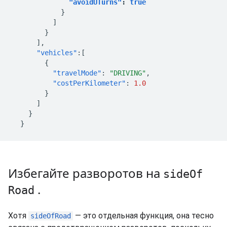
"avoidUTurns"
:
true
}
]
}
],
"vehicles"
:[
{
"travelMode"
:
"DRIVING"
,
"costPerKilometer"
:
1.0
}
]
}
}
Избегайте разворотов на
side
Of
.
Road
Хотя
— это отдельная функция, она тесно
sideOfRoad