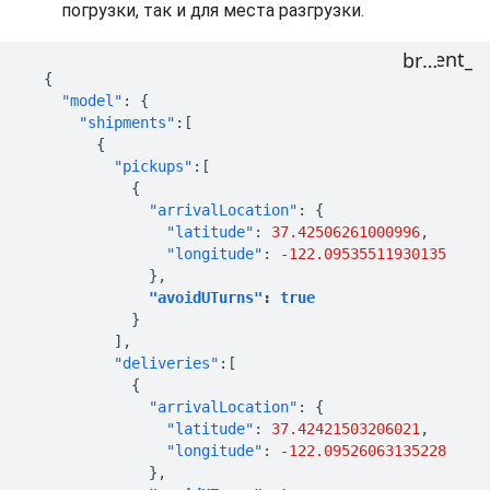
погрузки, так и для места разгрузки.
{
"model"
:
{
"shipments"
:[
{
"pickups"
:[
{
"arrivalLocation"
:
{
"latitude"
:
37.42506261000996
,
"longitude"
:
-122.09535511930135
},
"avoidUTurns"
:
true
}
],
"deliveries"
:[
{
"arrivalLocation"
:
{
"latitude"
:
37.42421503206021
,
"longitude"
:
-122.09526063135228
},