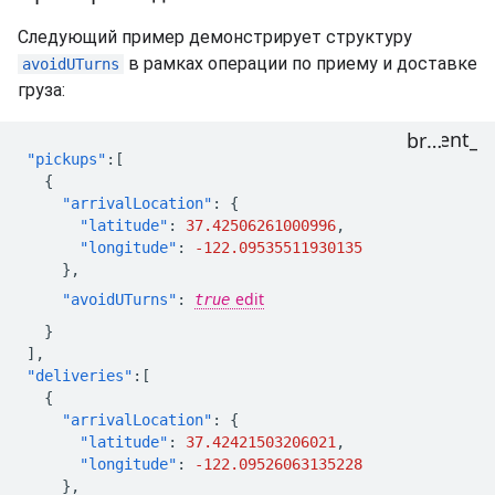
Следующий пример демонстрирует структуру
в рамках операции по приему и доставке
avoidUTurns
груза:
"pickups"
:[
{
"arrivalLocation"
:
{
"latitude"
:
37.42506261000996
,
"longitude"
:
-122.09535511930135
},
"avoidUTurns"
:
true
}
],
"deliveries"
:[
{
"arrivalLocation"
:
{
"latitude"
:
37.42421503206021
,
"longitude"
:
-122.09526063135228
},