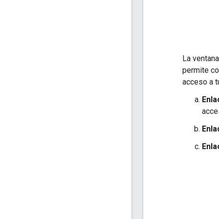
La ventana
permite co
acceso a t
Enla
acce
Enla
Enla