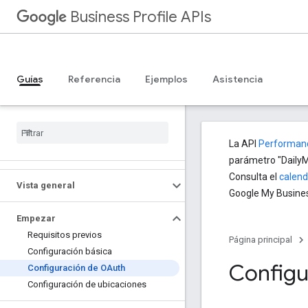
Business Profile APIs
Guías
Referencia
Ejemplos
Asistencia
La API
Performanc
parámetro "DailyM
Consulta el
calend
Vista general
Google My Busines
Empezar
Requisitos previos
Página principal
Configuración básica
Configu
Configuración de OAuth
Configuración de ubicaciones