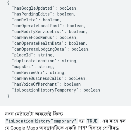
"hasGoogleUpdated":
"hasPendingEdits":
"canDelete":
"canOperateLocalPost":
"canModifyServiceList":
"canHaveFoodMenus":
"canOperateHealthData":
"canOperateLodgingData":
"placeId":
"duplicateLocation":
"mapsUri":
"newReviewUri":
"canHaveBusinessCalls":
"hasVoiceOfMerchant":
"isLocationHistoryTemporary":
boolean

যখন মেটাডেটা অবজেক্ট ফিল্ড
"isLocationHistoryTemporary"
হয়
TRUE
, এর মানে হল
যে Google Maps অবস্থানটিকে একটি PPP হিসাবে শ্রেণীবদ্ধ