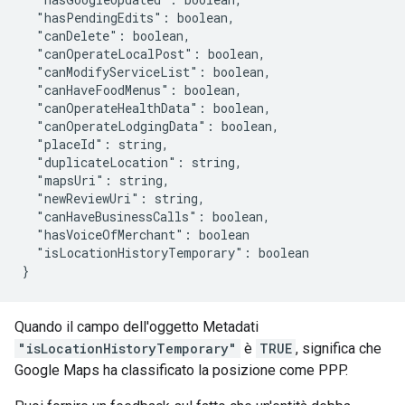
"hasPendingEdits":
"canDelete":
"canOperateLocalPost":
"canModifyServiceList":
"canHaveFoodMenus":
"canOperateHealthData":
"canOperateLodgingData":
"placeId":
"duplicateLocation":
"mapsUri":
"newReviewUri":
"canHaveBusinessCalls":
"hasVoiceOfMerchant":
"isLocationHistoryTemporary":
boolean

Quando il campo dell'oggetto Metadati
"isLocationHistoryTemporary"
è
TRUE
, significa che
Google Maps ha classificato la posizione come PPP.