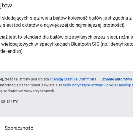
ajtów
składających się z wielu bajtów kolejność bajtów jest zgodna z
w sieci (od oktetów o największej do najmniejszej istotności).
ciaż jest to standard dla bajtów przesyłanych przez sieci, różni 
wielobajtowych w specyfikacjach Bluetooth SIG (np. identyfikato
tle-endian).
j, treść tej strony jest objęta
licencją Creative Commons – uznanie autorstwa 
informacje na ten temat zawierają
zasady dotyczące witryny Google Develop
jej podmiotów stowarzyszonych.
5-08-13 UTC.
Społeczność