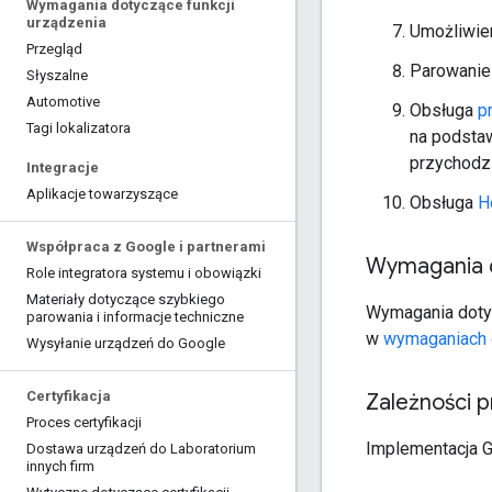
Wymagania dotyczące funkcji
urządzenia
Umożliwie
Przegląd
Parowanie 
Słyszalne
Automotive
Obsługa
p
Tagi lokalizatora
na podstaw
przychodz
Integracje
Aplikacje towarzyszące
Obsługa
H
Współpraca z Google i partnerami
Wymagania d
Role integratora systemu i obowiązki
Materiały dotyczące szybkiego
Wymagania dotycz
parowania i informacje techniczne
w
wymaganiach d
Wysyłanie urządzeń do Google
Certyfikacja
Zależności p
Proces certyfikacji
Implementacja G
Dostawa urządzeń do Laboratorium
innych firm