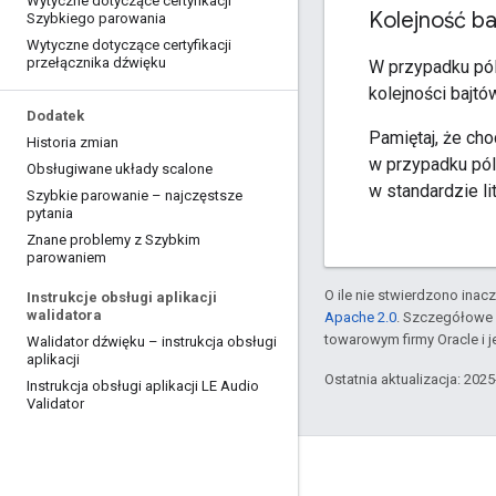
Wytyczne dotyczące certyfikacji
Kolejność b
Szybkiego parowania
Wytyczne dotyczące certyfikacji
przełącznika dźwięku
W przypadku pól 
kolejności bajtó
Dodatek
Pamiętaj, że cho
Historia zmian
w przypadku pól 
Obsługiwane układy scalone
w standardzie lit
Szybkie parowanie – najczęstsze
pytania
Znane problemy z Szybkim
parowaniem
O ile nie stwierdzono inacze
Instrukcje obsługi aplikacji
walidatora
Apache 2.0
. Szczegółowe 
towarowym firmy Oracle i 
Walidator dźwięku – instrukcja obsługi
aplikacji
Ostatnia aktualizacja: 202
Instrukcja obsługi aplikacji LE Audio
Validator
Komunikacja