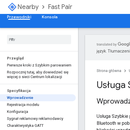
Nearby
Fast Pair
Przewodniki
Konsola
język. Tłumaczen
Przegląd
Pierwsze kroki z Szybkim parowaniem
Strona główna
Rozpocznij tutaj
,
aby dowiedzieć się
więcej o sieci Centrum lokalizacji
Usługa 
Specyfikacja
Wprowadzenie
Wprowadz
Rejestracja modelu
Konfiguracja
Usługa Szybkie 
Sygnał reklamowy reklamodawcy
Bluetooth w pob
Charakterystyka GATT