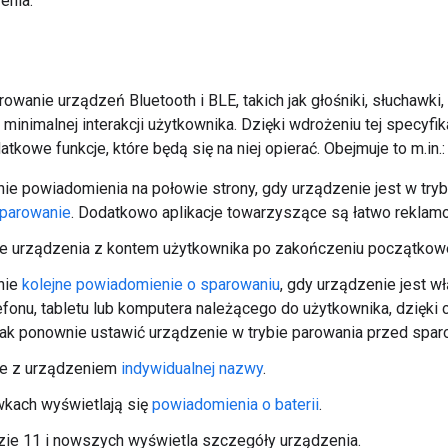
enia.
rowanie urządzeń Bluetooth i BLE, takich jak głośniki, słucha
zy minimalnej interakcji użytkownika. Dzięki wdrożeniu tej specyfi
tkowe funkcje, które będą się na niej opierać. Obejmuje to m.in.:
ie powiadomienia na połowie strony, gdy urządzenie jest w tryb
 parowanie
. Dodatkowo aplikacje towarzyszące są łatwo rekla
e urządzenia z kontem użytkownika po zakończeniu początkow
nie
kolejne powiadomienie o sparowaniu
, gdy urządzenie jest wł
efonu, tabletu lub komputera należącego do użytkownika, dzięki
jak ponownie ustawić urządzenie w trybie parowania przed spa
e z urządzeniem
indywidualnej nazwy
.
wkach wyświetlają się
powiadomienia o baterii
.
zie 11 i nowszych wyświetla szczegóły urządzenia.