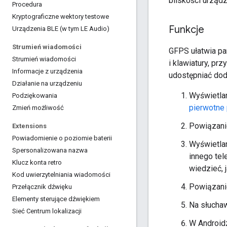
bliskości urządz
Procedura
Kryptograficzne wektory testowe
Funkcje
Urządzenia BLE (w tym LE Audio)
Strumień wiadomości
GFPS ułatwia pa
Strumień wiadomości
i klawiatury, pr
Informacje z urządzenia
udostępniać doda
Działanie na urządzeniu
Wyświetlan
Podziękowania
pierwotne
Zmień możliwość
Powiązani
Extensions
Powiadomienie o poziomie baterii
Wyświetla
Spersonalizowana nazwa
innego tel
Klucz konta retro
wiedzieć, 
Kod uwierzytelniania wiadomości
Powiązani
Przełącznik dźwięku
Elementy sterujące dźwiękiem
Na słucha
Sieć Centrum lokalizacji
W Android