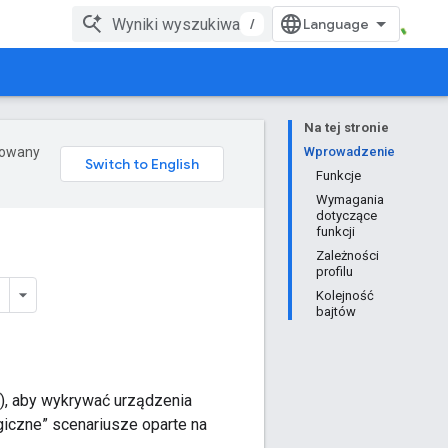
/
Na tej stronie
erowany
Wprowadzenie
Funkcje
Wymagania
dotyczące
funkcji
Zależności
profilu
Kolejność
bajtów
), aby wykrywać urządzenia
giczne” scenariusze oparte na