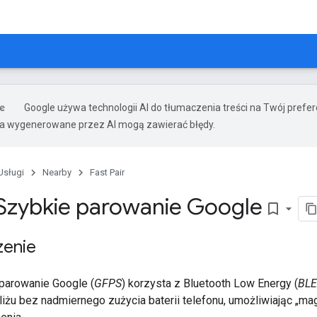
Google używa technologii AI do tłumaczenia treści na Twój pref
ia wygenerowane przez AI mogą zawierać błędy.
Usługi
Nearby
Fast Pair
Szybkie parowanie Google
bookmark_border
enie
parowanie Google (
GFPS
) korzysta z Bluetooth Low Energy (
BLE
liżu bez nadmiernego zużycia baterii telefonu, umożliwiając „ma