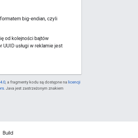
 formatem big-endian, czyli
się od kolejności bajtów
r UUID usługi w reklamie jest
4.0
, a fragmenty kodu są dostępne na
licencji
ers
. Java jest zastrzeżonym znakiem
Build