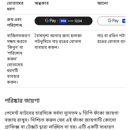
বোতামের
অন্ধকার
আলো
ধরণ
ক্রয় এবং
পরিশোধ
ব্যক্তিগতকরণ
বৈসাদৃশ্য আনার জন্য হালকা
গাঢ় বা রঙিন পটভূ
সক্ষম করতে
পটভূমিতে গাঢ় রঙের বোতাম
রঙের বোতাম ব্যবহ
'কিনুন' বা
ব্যবহার করুন।
'পরিশোধ
করুন'
বোতামের
ধরনটি
ব্যবহার
করুন।
পরিষ্কার জায়গা
পেমেন্ট বাটনের চারদিকে সর্বদা ন্যূনতম ৮ ডিপি ফাঁকা জায়গা
বজায় রাখুন। নিশ্চিত করুন যেন এই ফাঁকা জায়গাটি কোনো
গ্রাফিক্স বা টেক্সট দ্বারা লঙ্ঘিত না হয়। এটি একটি সাধারণ