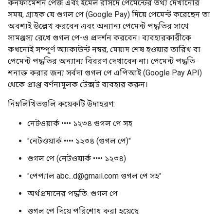
কনফার্মেশন পেজ এবং ইমেল রসিদে পেমেন্টের তথ্য দেখানোর
সময়, গ্রাহক যে গুগল পে (Google Pay) দিয়ে পেমেন্ট করেছেন তা
অবশ্যই উল্লেখ করবেন এবং অন্যান্য পেমেন্ট পদ্ধতির সাথে
সামঞ্জস্য রেখে গুগল পে-ও প্রদর্শন করবেন। ব্যবহারকারীকে
কখনোই সম্পূর্ণ অ্যাকাউন্ট নম্বর, মেয়াদ শেষ হওয়ার তারিখ বা
পেমেন্ট পদ্ধতির অন্যান্য বিবরণ দেখাবেন না। পেমেন্ট পদ্ধতি
শনাক্ত করার জন্য সর্বদা গুগল পে এপিআই (Google Pay API)
থেকে প্রাপ্ত বর্ণনামূলক টেক্সট ব্যবহার করুন।
নিম্নলিখিতগুলি কয়েকটি উদাহরণ:
নেটওয়ার্ক •••• ১২৩৪ গুগল পে সহ
"নেটওয়ার্ক •••• ১২৩৪ (গুগল পে)"
গুগল পে (নেটওয়ার্ক •••• ১২৩৪)
"পেপ্যাল ​​abc...d@gmail.com গুগল পে সহ"
অর্থপ্রদানের পদ্ধতি: গুগল পে
গুগল পে দিয়ে পরিশোধ করা হয়েছে