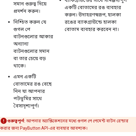
ব্যাকগ্রাউন্ডের সাথে সামঞ্জস্যপূর্ণ
সমান গুরুত্ব দিয়ে
একটি বোতামের রঙ ব্যবহার
প্রদর্শন করুন।
করুন। উদাহরণস্বরূপ, হালকা
নিশ্চিত করুন যে
রঙের ব্যাকগ্রাউন্ডে হালকা
গুগল পে
বোতাম ব্যবহার করবেন না।
বাটনগুলোর আকার
অন্যান্য
বাটনগুলোর সমান
বা তার চেয়ে বড়
থাকে।
এমন একটি
বোতামের রঙ বেছে
নিন যা আপনার
পটভূমির সাথে
বৈসাদৃশ্যপূর্ণ।
গুরুত্বপূর্ণ:
আপনার অ্যাপ্লিকেশনের মধ্যে গুগল পে পেমেন্ট বাটন রেন্ডার
করার জন্য PayButton API-এর ব্যবহার আবশ্যক।