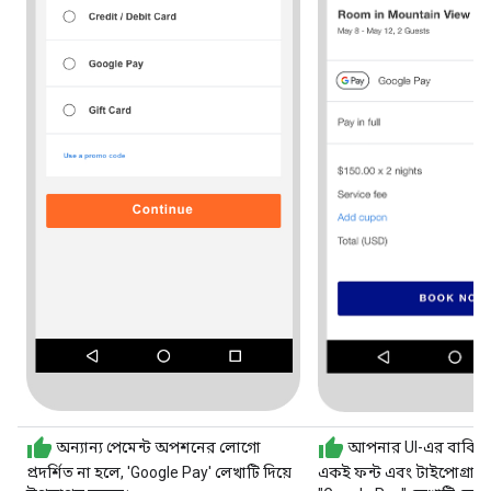
অন্যান্য পেমেন্ট অপশনের লোগো
আপনার UI-এর বাকি ট
প্রদর্শিত না হলে, 'Google Pay' লেখাটি দিয়ে
একই ফন্ট এবং টাইপোগ্রাফি