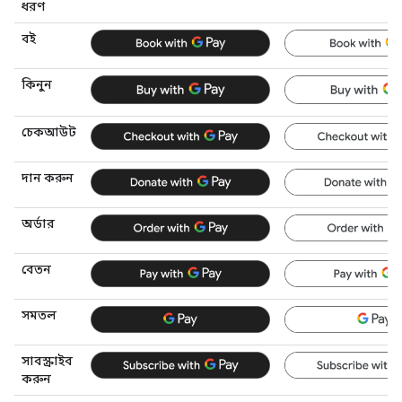
ধরণ
বই
কিনুন
চেকআউট
দান করুন
অর্ডার
বেতন
সমতল
সাবস্ক্রাইব
করুন