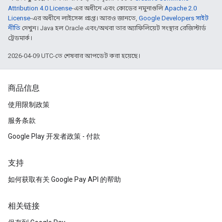
Attribution 4.0 License
-এর অধীনে এবং কোডের নমুনাগুলি
Apache 2.0
License
-এর অধীনে লাইসেন্স প্রাপ্ত। আরও জানতে,
Google Developers সাইট
নীতি
দেখুন। Java হল Oracle এবং/অথবা তার অ্যাফিলিয়েট সংস্থার রেজিস্টার্ড
ট্রেডমার্ক।
2026-04-09 UTC-তে শেষবার আপডেট করা হয়েছে।
商品信息
使用限制政策
服务条款
Google Play 开发者政策 - 付款
支持
如何获取有关 Google Pay API 的帮助
相关链接