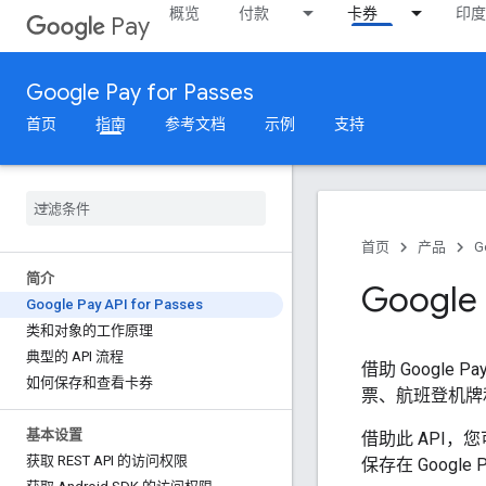
概览
付款
卡券
印度
Pay
Google Pay for Passes
首页
指南
参考文档
示例
支持
首页
产品
G
简介
Google 
Google Pay API for Passes
类和对象的工作原理
典型的 API 流程
借助 Google 
如何保存和查看卡券
票、航班登机牌
基本设置
借助此 API
获取 REST API 的访问权限
保存在 Goog