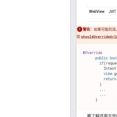
WebView
JWT
警告
：如果可能的话，
现
shouldOverrideUrl
@Override
public
boo
if
(
reque
Intent
view
.
g
return
}
...
...
}
要了解适用于您的