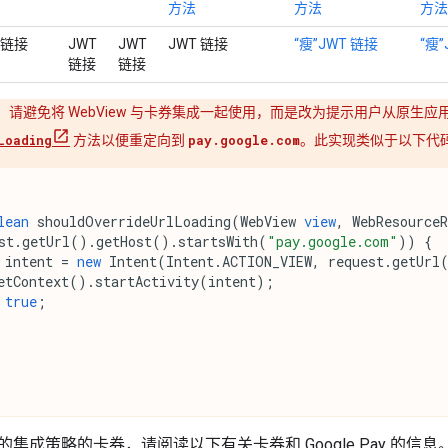
方法
方法
方法
 链接
JWT
JWT
JWT 链接
“瘦”JWT 链接
“瘦”
链接
链接
请避免将 WebView 与卡券集成一起使用，而是改为提示用户从原生应用
Loading
方法以便重定向到
pay.google.com
。此实现类似于以下代
lean
shouldOverrideUrlLoading
(
WebView
view
,
WebResourceR
st
.
getUrl
().
getHost
().
startsWith
(
"pay.google.com"
))
{
intent
=
new
Intent
(
Intent
.
ACTION_VIEW
,
request
.
getUrl
etContext
().
startActivity
(
intent
);
true
;
集成策略的卡券，请阅读以下有关卡券和 Google Pay 的信息