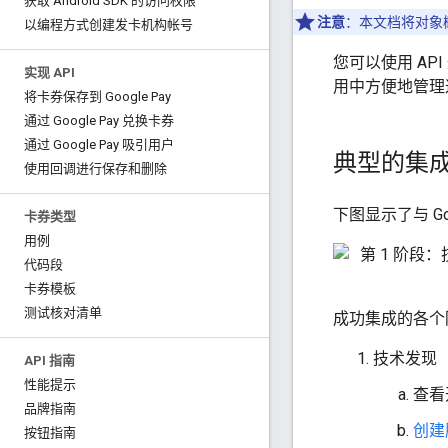
获取 Android SDK 的访问权限
注意
：本文档将对象
以编程方式创建发卡机构帐号
您可以使用 AP
实现 API
用中方便地管理
将卡券保存到 Google Pay
通过 Google Pay 兑换卡券
通过 Google Pay 吸引用户
典型的集
使用回调进行保存和删除
下图显示了与 Goog
卡券类型
用例
代码段
卡券模板
测试核对清单
成功集成的各个
技术发现
API 指南
性能提示
查看
品牌指南
创建
按钮指南