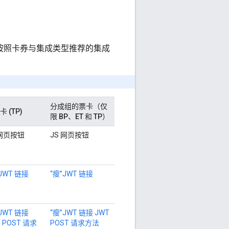
，并选择按照卡券与集成类型推荐的集成
分成组的票卡（仅
 (TP)
限 BP、ET 和 TP）
 网页按钮
JS 网页按钮
JWT 链接
“瘦”JWT 链接
JWT 链接
“瘦”JWT 链接
JWT
 POST 请求
POST 请求方法