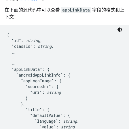
在下面的源代码中可以查看
appLinkData
字段的格式和上
下文：
{

  "id": 
string
,

  "classId": 
string
,

  …

  …

  …

  "appLinkData": {

    "androidAppLinkInfo": {

      "appLogoImage": {

        "sourceUri": {

          "uri": 
string
        }

      },

        "title": {

          "defaultValue": {

            "language": 
string
,

              "value": 
string