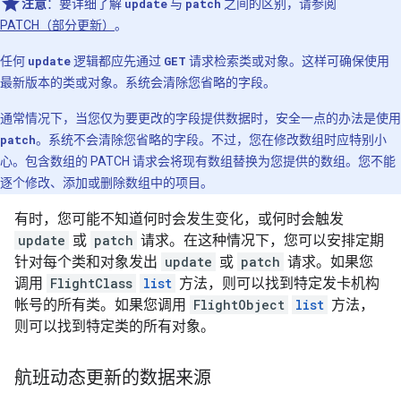
注意
：要详细了解
update
与
patch
之间的区别，请参阅
PATCH（部分更新）
。
任何
update
逻辑都应先通过
GET
请求检索类或对象。这样可确保使用
最新版本的类或对象。系统会清除您省略的字段。
通常情况下，当您仅为要更改的字段提供数据时，安全一点的办法是使用
patch
。系统不会清除您省略的字段。不过，您在修改数组时应特别小
心。包含数组的 PATCH 请求会将现有数组替换为您提供的数组。您不能
逐个修改、添加或删除数组中的项目。
有时，您可能不知道何时会发生变化，或何时会触发
update
或
patch
请求。在这种情况下，您可以安排定期
针对每个类和对象发出
update
或
patch
请求。如果您
调用
FlightClass
list
方法，则可以找到特定发卡机构
帐号的所有类。如果您调用
FlightObject
list
方法，
则可以找到特定类的所有对象。
航班动态更新的数据来源