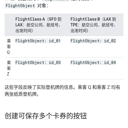
FlightObject
对象：
Flight
Class
Flight
Class
A（SFO 到
B（LAX 到
LAX：航空公司、航班号、
TPE：航空公司、航班号、
出发时间）
出发时间）
Flight
Object: id
_
01
Flight
Object: id
_
02
乘
客
Q
Flight
Object: id
_
03
Flight
Object: id
_
04
乘
客
Z
这些字段反映了实际登机牌的信息。乘客 Q 和乘客 Z 均有
两张纸质登机牌。
创建可保存多个卡券的按钮