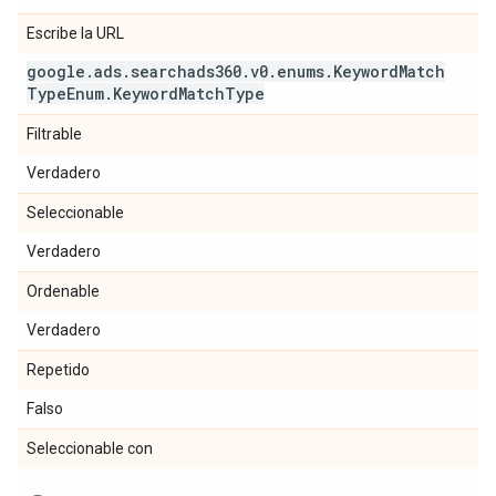
Escribe la URL
google
.
ads
.
searchads360
.
v0
.
enums
.
Keyword
Match
Type
Enum
.
Keyword
Match
Type
Filtrable
Verdadero
Seleccionable
Verdadero
Ordenable
Verdadero
Repetido
Falso
Seleccionable con