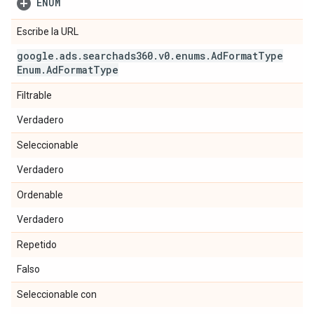
ENUM
Escribe la URL
google
.
ads
.
searchads360
.
v0
.
enums
.
Ad
Format
Type
Enum
.
Ad
Format
Type
Filtrable
Verdadero
Seleccionable
Verdadero
Ordenable
Verdadero
Repetido
Falso
Seleccionable con