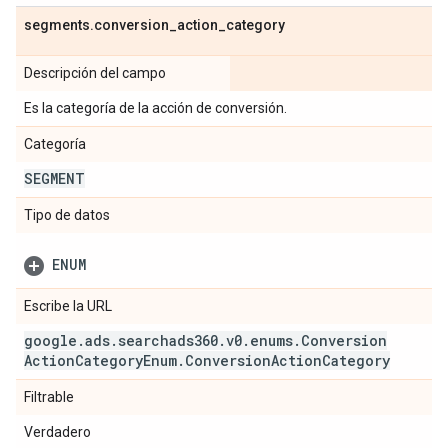
segments
.
conversion
_
action
_
category
Descripción del campo
Es la categoría de la acción de conversión.
Categoría
SEGMENT
Tipo de datos
ENUM
Escribe la URL
google
.
ads
.
searchads360
.
v0
.
enums
.
Conversion
Action
Category
Enum
.
Conversion
Action
Category
Filtrable
Verdadero