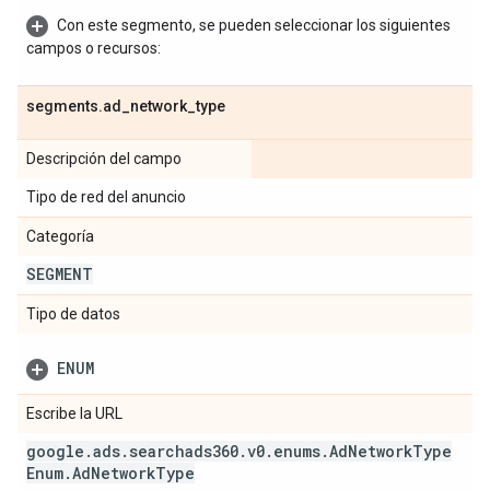
Con este segmento, se pueden seleccionar los siguientes
campos o recursos:
segments
.
ad
_
network
_
type
Descripción del campo
Tipo de red del anuncio
Categoría
SEGMENT
Tipo de datos
ENUM
Escribe la URL
google
.
ads
.
searchads360
.
v0
.
enums
.
Ad
Network
Type
Enum
.
Ad
Network
Type