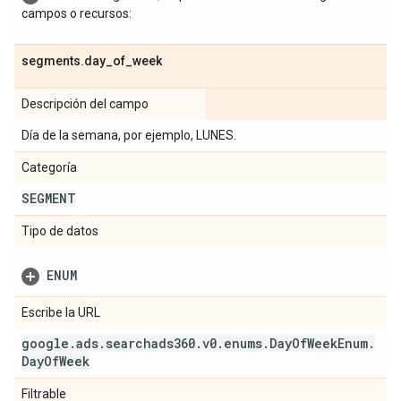
campos o recursos:
segments
.
day
_
of
_
week
Descripción del campo
Día de la semana, por ejemplo, LUNES.
Categoría
SEGMENT
Tipo de datos
ENUM
Escribe la URL
google
.
ads
.
searchads360
.
v0
.
enums
.
Day
Of
Week
Enum
.
Day
Of
Week
Filtrable