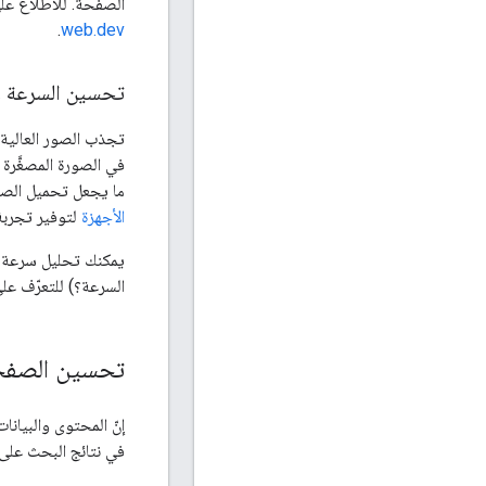
الصفحة. للاطّلاع عل
.
web.dev
تحسين السرعة و
تجذب الصور العالية 
في الصورة المصغَّرة
ما يجعل تحميل الص
الأجهزة
لتوفير تجربة
يمكنك تحليل سرعة 
السرعة؟) للتعرّف على
تحسين الصفحا
إنّ المحتوى والبيان
في نتائج البحث على Google، حتى لو لم يكُن هذا التأثير واضحًا على الف