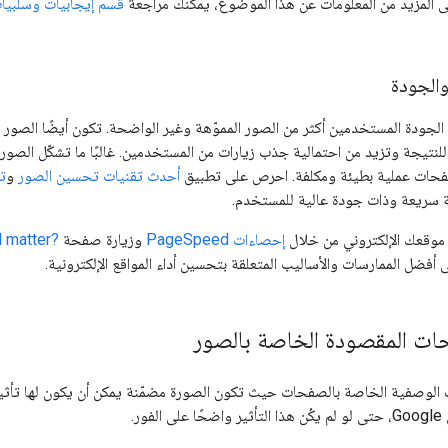
ى المزيد من المعلومات عن هذا الموضوع، يمكنك مراجعة
قسم إيجابيات وسلبيا
الجودة
الجودة المستخدمين أكثر من الصور المموّهة وغير الواضحة. تكون أيضًا الصور ا
 للنتيجة وتزيد من احتمالية جذب زيارات من المستخدمين. غالبًا ما تشكّل الصور
فحات عملية بطيئة ومكلفة. احرص على تطبيق
أحدث تقنيات تحسين الصور
و
ت
 سريعة وذات جودة عالية للمستخدم.
موقعك الإلكتروني من خلال
إحصاءات PageSpeed
وزيارة صفحة
matter?‎
 أفضل الممارسات والأساليب المتعلقة بتحسين أداء المواقع الإلكترونية.
ت المقصودة الخاصة بالصور
ات الوصفية الخاصة بالصفحات حيث تكون الصورة مضمّنة يمكن أن يكون لها تأث
ور.