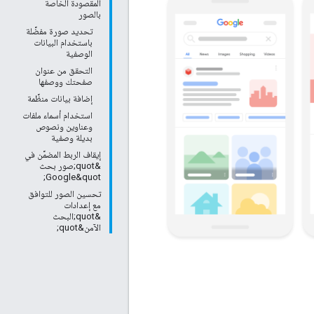
المقصودة الخاصة
بالصور
تحديد صورة مفضَّلة
باستخدام البيانات
الوصفية
التحقق من عنوان
صفحتك ووصفها
إضافة بيانات منظَّمة
استخدام أسماء ملفات
وعناوين ونصوص
بديلة وصفية
إيقاف الربط المضمَّن في
&quot;صور بحث
Google&quot;
تحسين الصور للتوافق
مع إعدادات
&quot;البحث
الآمن&quot;