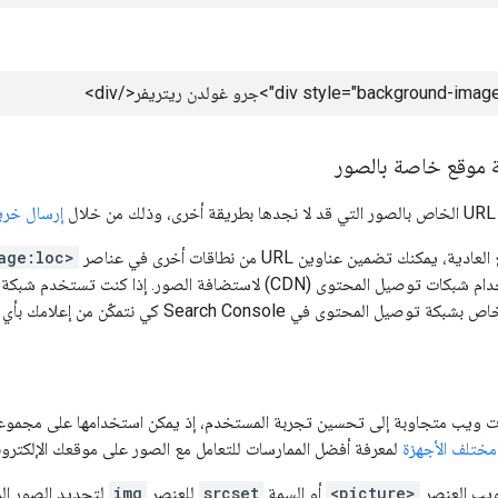
جرو غولدن ريتريفر
</div>
موقع خاصة بالصور
ل
إرسال خري
مكنك تضمين عناوين URL من نطاقات أخرى في عناصر
age:loc>
CDN) لاستضافة الصور. إذا كنت تستخدم شبكة توصيل للمحتوى، ننصحك
محتوى في Search Console كي نتمكّن من إعلامك بأي أخطاء زحف قد نكتشفها.
يب متجاوبة إلى تحسين تجربة المستخدم، إذ يمكن استخدامها على مجموعة كب
مختلف الأجهزة
لمعرفة أفضل الممارسات للتعامل مع الصور على موقعك الإلكترون
يب العنصر
<picture>
أو السمة
srcset
للعنصر
img
لتحديد الصور المت