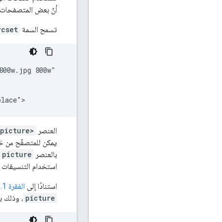
أنّ بعض المتصفحات وبرامج 
تسمح السمة
rcset
00w.jpg 800w"

place">
العنصر
<picture>
يمكن للمتصفّح من خلا
بالعنصر
picture
استخدام التنسيقات ا
استنادًا إلى
الفقرة 4.8.1 من معيار HTML
picture
، وذلك ب