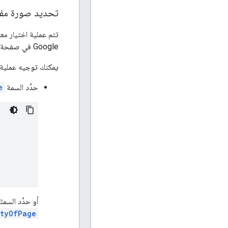
تحديد صورة مفضّ
Google في صفحة معيّنة (على سبيل المثال،
يمكنك توجيه عملية ا
حدِّد السمة
e
أو حدِّد السمت
ityOfPage