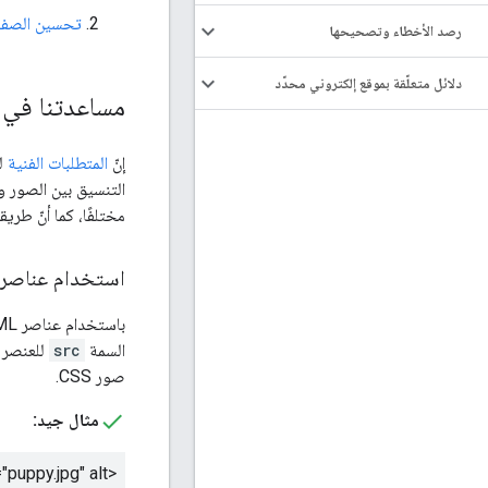
تحسين الصفح
رصد الأخطاء وتصحيحها
دلائل متعلّقة بموقع إلكتروني محدّد
مساعدتنا في
إنّ
المتطلبات الفنية
مختلفًا، كما أنّ طري
استخدام عناصر HTML الخاصة بالصور لتضمين الص
السمة
src
للعنصر
صور CSS.
مثال جيد:
<img src="puppy.jpg" alt="