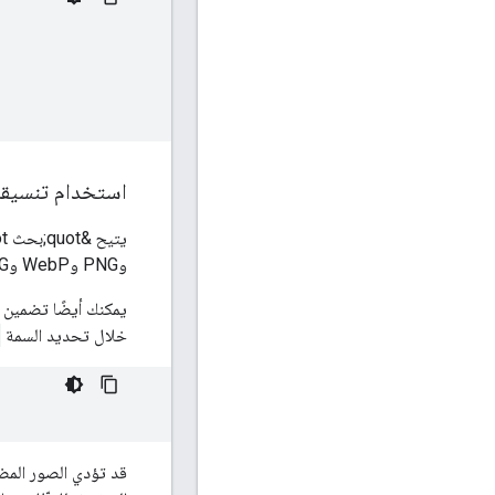
استخدام تنسيقا
يتيح &quot;بحث Google&quot; الصور المُشار إليها في السمة
وPNG وWebP وSVG وAVIF. ويُستحسن مطابقة امتداد اسم الملف مع نوع الملف.
خلال تحديد السمة