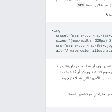
.
src
لاً:
<img

  srcset="maine-coon-nap-320w.
  sizes="(max-width: 320px) 2
  src="maine-coon-nap-800w.jpg
  alt="A watercolor illustrat
فسها. ويوفّر هذا العنصر طريقة بديلة
وحجم الشاشة. ويمكن أيضًا الاستعانة
م على الأجهزة التي قد لا تتيح بعد
ر احتياطي مع تضمين السمة