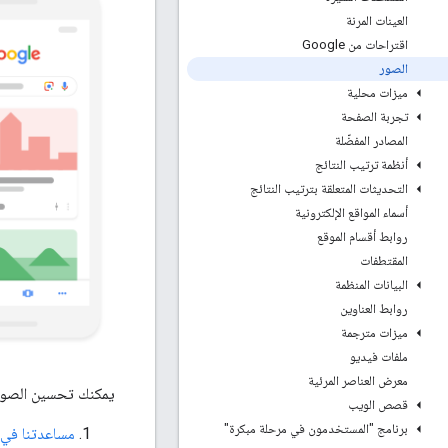
العينات المرنة
اقتراحات من Google
الصور
ميزات محلية
تجربة الصفحة
المصادر المفضّلة
أنظمة ترتيب النتائج
التحديثات المتعلقة بترتيب النتائج
أسماء المواقع الإلكترونية
روابط أقسام الموقع
المقتطفات
البيانات المنظمة
روابط العناوين
ميزات مترجمة
ملفات فيديو
معرض العناصر المرئية
يمكنك تحسين الصور لتظهر ضمن نتائ
قصص الويب
برنامج "المستخدمون في مرحلة مبكرة"
مساعدتنا في