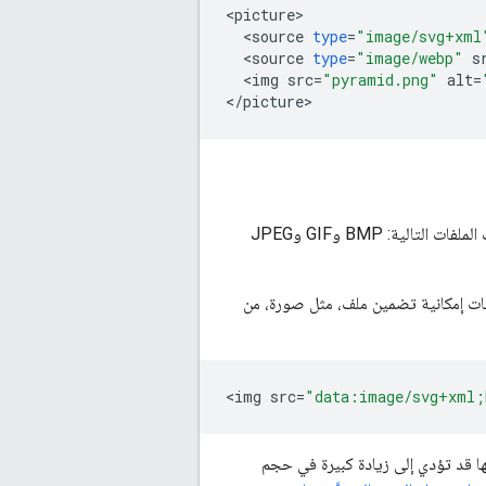
<
picture
<
source
type
=
"image/svg+xml
<
source
type
=
"image/webp"
s
<
img
src
=
"pyramid.png"
alt
=
<
/
picture
>
وبتنسيقات الملفات التالية: ‫BMP وGIF وJPEG
وارد منتظمة (URI) للبيانات. توفّر معرّفات URI الخاصة بالبيانات إمكانية تضمين ملف، مثل صورة، من
<
img
src
=
"data:image/svg+xml;
ذر عند استخدامها لأنّها قد تؤدي إلى زيادة كبيرة في حجم