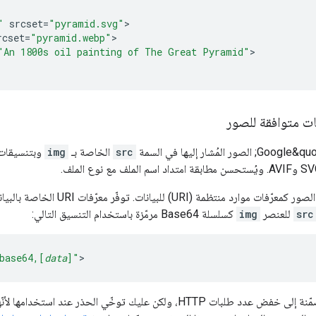
"
srcset
=
"pyramid.svg"
rcset
=
"pyramid.webp"
"An 1800s oil painting of The Great Pyramid"
>

ت متوافقة للصور
src
الخاصة بـ
img
يمكنك أيضًا تضمين الصور كمعرّفات م
src
للعنصر
img
كسلسلة Base64 مرمّزة باستخدام التنسيق التالي:
base64,[
data
]"
>
قد تؤدي الصور المضمّنة إلى خفض عدد طلبات HTTP، ولكن عليك توخّي الح