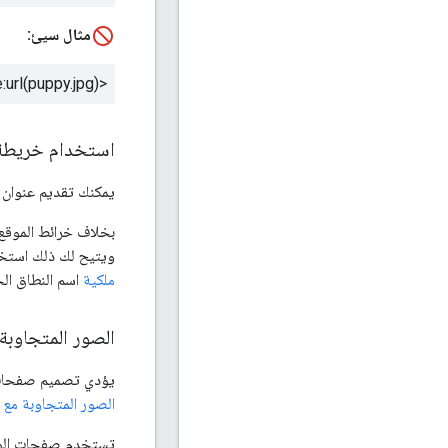
مثال سيئ:
<div style="background-image:url(puppy.jpg)">
استخدام خريطة 
يمكنك تقديم عنوان URL الخاص بالصور التي قد لا نجدها بطريقة أخرى، وذلك من خلا
بخلاف خرائط الموقع العادية، ي
ويتيح لك ذلك استخدام شبكات توصيل المحتوى (
ملكية
اسم النطاق الخاص بشبكة توصيل ال
الصور المتجاوبة
يؤدي تصميم صفحات و
الصور المتجاوبة مع 
تستخدم صفحات الو