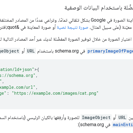
َلة باستخدام البيانات الوصفية
تتم عملية اختيار معاينة الصورة في Google بشكل تلقائي تمامًا، وتراعي عددًا م
صورة نتيجة نصية
أو صورة المعاينة في &quot;اقتراحات&quot;).
ختيار الصورة من خلال توفير الصورة المفضّلة لديك عبر أحد المصادر التالية لل
primaryImageOfPag
في schema.org باستخدام
URL
أو
geObject
cation/ld+json"
>
{
s://schema.org"
,
"
,
xample.com/url"
,
ge"
:
"https://example.com/images/cat.png"
َين
URL
أو
ImageObject
للصورة وأرفِقها بالكيان الرئيسي (باستخدام السم
mainEnt
في schema.org):