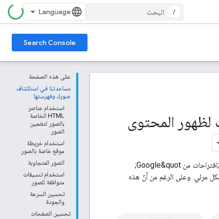
/
Search Console
على هذه الصفحة
مساعدتنا في استكشاف
صورك وفهرستها
استخدام عناصر
 لظهور المحتوى
HTML الخاصة
بالصور لتضمين
الصور
استخدام خريطة
موقع خاصة بالصور
الصور المتجاوبة
و&quot;اقتراحات من Google&quot;
استخدام تنسيقات
لويب بشكل مرئي. وعلى الرغم من أنّ هذه
متوافقة للصور
تحسين السرعة
والجودة
تحسين الصفحات