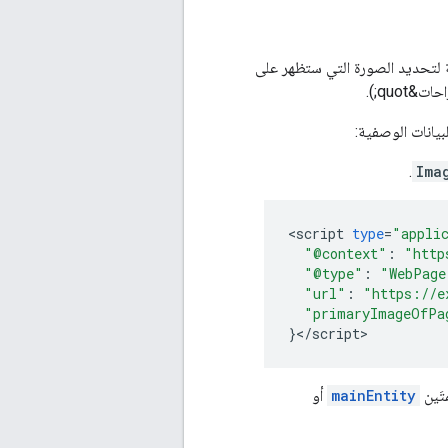
ن المصادر المختلفة لتحديد الصورة التي ستظهر على
بيانات الوصفية:
.
Ima
<
script
type
=
"appli
"@context"
:
"http
"@type"
:
"WebPage
"url"
:
"https://e
"primaryImageOfPa
}
<
/
script
>
تَين
mainEntity
أو