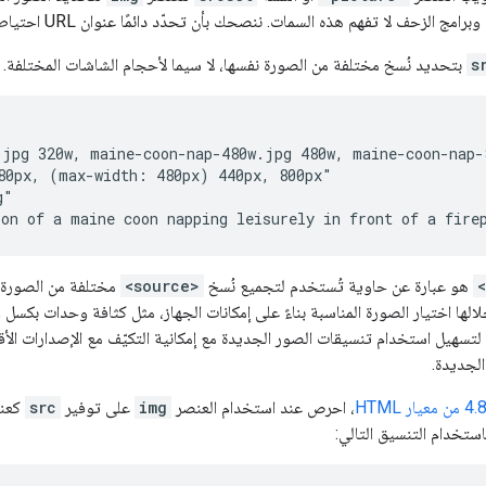
الزحف لا تفهم هذه السمات. ننصحك بأن تحدّد دائمًا عنوان URL احتياطيًا من خلال السمة
s
بتحديد نُسخ مختلفة من الصورة نفسها، لا سيما لأحجام الشاشات المختلفة. مث
jpg 320w, maine-coon-nap-480w.jpg 480w, maine-coon-nap-8
80px, (max-width: 480px) 440px, 800px"

"

ion of a maine coon napping leisurely in front of a fire
هو عبارة عن حاوية تُستخدم لتجميع نُسخ
<source>
مختلفة من الصورة ن
لها اختيار الصورة المناسبة بناءً على إمكانات الجهاز، مثل كثافة وحدات بكسل 
لتسهيل استخدام تنسيقات الصور الجديدة مع إمكانية التكيّف مع الإصدارات الأقد
لجديدة.
، احرص عند استخدام العنصر
img
على توفير
src
كعنص
استخدام التنسيق التالي: