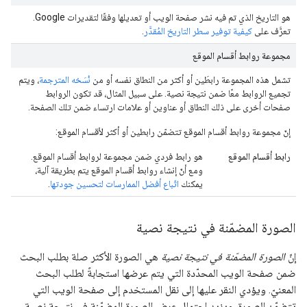
هو التاريخ الذي تم فيه نشر صفحة الويب أو تعديلها وفقًا لتقديرات Google.
تعرَّف على
كيفية توفير سطر التاريخ المُقدَّر
.
مجموعة روابط أقسام الموقع
تشمل هذه المجموعة رابطَين أو أكثر من النطاق نفسه أو من
نُسَخه المترجمة
، ويتم
تجميع الروابط معًا ضمن نتيجة نصية. على سبيل المثال، قد تكون الروابط
صفحات أخرى على ذلك النطاق أو عناوين أو علامات ارتساء ضمن تلك الصفحة.
إنّ مجموعة روابط أقسام الموقع تتضمّن رابطين أو أكثر لأقسام الموقع:
رابط أقسام الموقع
هو رابط فردي ضمن مجموعة لروابط أقسام الموقع.
ومع أنّ إنشاء روابط أقسام الموقع يتم بطريقة آلية،
يمكنك
اتّباع أفضل الممارسات لتحسين جودتها
.
الصورة المضمّنة في نتيجة نصية
إنّ
الصورة المضمّنة في نتيجة نصية
هي الصورة الأكثر صلة بطلب البحث
ضمن صفحة الويب المحدّدة التي يتم عرضها استجابةً لطلب البحث
المعنيّ. ويؤدي النقر عليها إلى نقل المستخدم إلى صفحة الويب التي
تتضمّن الصورة. ويزيد احتمال عرض الصورة المضمّنة في نتيجة نصية