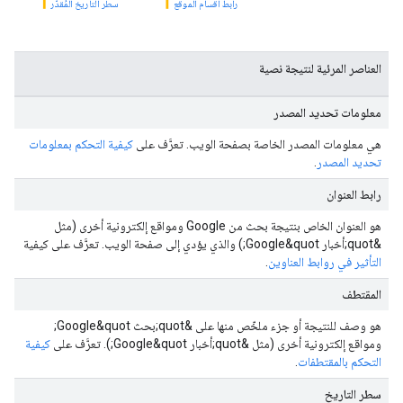
رابط أقسام الموقع
سطر التاريخ المُقدَّر
العناصر المرئية لنتيجة نصية
معلومات تحديد المصدر
هي معلومات المصدر الخاصة بصفحة الويب. تعرَّف على
كيفية التحكم بمعلومات
تحديد المصدر
.
رابط العنوان
هو العنوان الخاص بنتيجة بحث من Google ومواقع إلكترونية أخرى (مثل
&quot;أخبار Google&quot;) والذي يؤدي إلى صفحة الويب. تعرَّف على كيفية
التأثير في روابط العناوين
.
المقتطف
هو وصف للنتيجة أو جزء ملخّص منها على &quot;بحث Google&quot;
ومواقع إلكترونية أخرى (مثل &quot;أخبار Google&quot;). تعرَّف على
كيفية
التحكم بالمقتطفات
.
سطر التاريخ