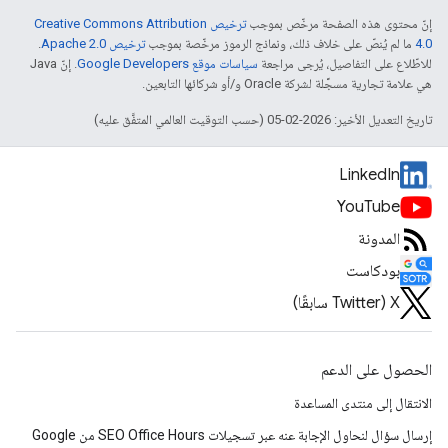
إنّ محتوى هذه الصفحة مرخّص بموجب
ترخيص Creative Commons Attribution
4.0‏
ما لم يُنصّ على خلاف ذلك، ونماذج الرموز مرخّصة بموجب
ترخيص Apache 2.0‏
.
للاطّلاع على التفاصيل، يُرجى مراجعة
سياسات موقع Google Developers‏
. إنّ Java
هي علامة تجارية مسجَّلة لشركة Oracle و/أو شركائها التابعين.
تاريخ التعديل الأخير: 2026-02-05 (حسب التوقيت العالمي المتفَّق عليه)
LinkedIn
YouTube
المدونة
بودكاست
‫X ‏(Twitter سابقًا)
الحصول على الدعم
الانتقال إلى منتدى المساعدة
إرسال سؤال لنحاول الإجابة عنه عبر تسجيلات SEO Office Hours من Google