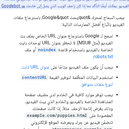
الفيديو. يمكنك أيضًا التأكّد مما إذا كان زاحف الويب الذي يصل إلى خادمك
هو Googlebot
.
يجب السماح لمحرك &quot;بحث Google&quot; باسترجاع ملفات
الفيديو باتّباع أفضل الممارسات التالية:
اسمح لـ Google باسترجاع عنوان URL الخاص بملف بث
الفيديو (مثل M3U8). لا تحظر عنوان URL لوحدات بايت
الخاصة بالفيديو باستخدام قاعدة
noindex
أو ملف
.
robots.txt
يجب أن يكون ملف الفيديو متاحًا على
عنوان URL ثابت
.
استخدِم البيانات المنظَّمة لتوفير القيمة
contentURL
لنوع ملفات متوافق
.
يجب توفر موارد كافية في الخادم لدى مضيف صفحة
المشاهدة الخاصة بالفيديو والخادم الذي يبث الفيديو،
وذلك بغرض إتاحة الزحف. مثلاً، إذا كانت صفحتك
المقصودة على
example.com/puppies.html
تتضمّن فيديو عن جِراء ويعرضه الموقع الإلكتروني