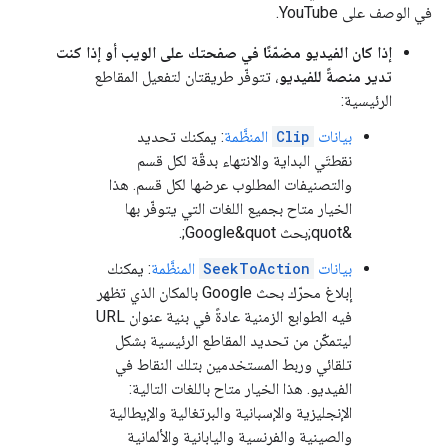
في الوصف على YouTube.
إذا كان الفيديو مضمّنًا في صفحتك على الويب أو إذا كنت
تدير منصةً للفيديو
، تتوفّر طريقتان لتفعيل المقاطع
الرئيسية:
بيانات
Clip
المنظَّمة
: يمكنك تحديد
نقطتَي البداية والانتهاء بدقّة لكل قسم
والتصنيفات المطلوب عرضها لكل قسم. هذا
الخيار متاح بجميع اللغات التي يتوفّر بها
&quot;بحث Google&quot;.
بيانات
SeekToAction
المنظَّمة
: يمكنك
إبلاغ محرّك بحث Google بالمكان الذي تظهر
فيه الطوابع الزمنية عادةً في بنية عنوان URL
ليتمكّن من تحديد المقاطع الرئيسية بشكل
تلقائي وربط المستخدمين بتلك النقاط في
الفيديو. هذا الخيار متاح باللغات التالية:
الإنجليزية والإسبانية والبرتغالية والإيطالية
والصينية والفرنسية واليابانية والألمانية