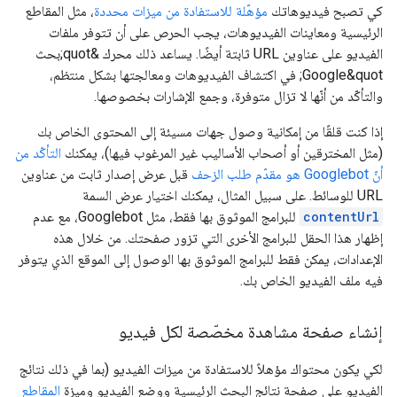
كي تصبح فيديوهاتك
مؤهّلة للاستفادة من ميزات محددة
، مثل المقاطع
الرئيسية ومعاينات الفيديوهات، يجب الحرص على أن تتوفر ملفات
الفيديو على عناوين URL ثابتة أيضًا. يساعد ذلك محرك &quot;بحث
Google&quot; في اكتشاف الفيديوهات ومعالجتها بشكل منتظم،
والتأكّد من أنّها لا تزال متوفرة، وجمع الإشارات بخصوصها.
إذا كنت قلقًا من إمكانية وصول جهات مسيئة إلى المحتوى الخاص بك
(مثل المخترقين أو أصحاب الأساليب غير المرغوب فيها)، يمكنك
التأكّد من
أنّ Googlebot هو مقدّم طلب الزحف
قبل عرض إصدار ثابت من عناوين
URL للوسائط. على سبيل المثال، يمكنك اختيار عرض السمة
contentUrl
للبرامج الموثوق بها فقط، مثل Googlebot، مع عدم
إظهار هذا الحقل للبرامج الأخرى التي تزور صفحتك. من خلال هذه
الإعدادات، يمكن فقط للبرامج الموثوق بها الوصول إلى الموقع الذي يتوفر
فيه ملف الفيديو الخاص بك.
إنشاء صفحة مشاهدة مخصّصة لكل فيديو
لكي يكون محتواك مؤهلاً للاستفادة من ميزات الفيديو (بما في ذلك نتائج
الفيديو على صفحة نتائج البحث الرئيسية ووضع الفيديو وميزة
المقاطع