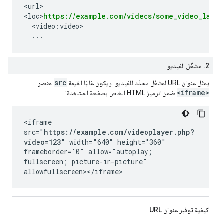
<url>

<loc>
https://example.com/videos/some_video_land
  <video:video>

2. مشغّل الفيديو
src
يمثّل عنوان URL لمشغّل محدّد للفيديو. ويكون غالبًا القيمة
لعنصر
<iframe>
ضمن ترميز HTML الخاص بصفحة المشاهدة:
<iframe
src="
https://example.com/videoplayer.php?
video=123
" width="640" height="360"
frameborder="0" allow="autoplay;
fullscreen; picture-in-picture"
allowfullscreen></iframe>
كيفية توفير عنوان URL