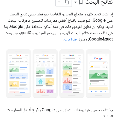
نتائج البحث
bookmark_border
إذا كنت تريد ظهور مقاطع الفيديو الخاصة بموقعك ضمن نتائج البحث
على Google، فنوصيك باتباع أفضل ممارسات تحسين محركات البحث
لدينا. يمكن أن تظهر الفيديوهات في عدة أماكن مختلفة على Google، بما
في ذلك صفحة نتائج البحث الرئيسية ووضع الفيديو و&quot;صور بحث
Google&quot; وميزة
اقتراحات
:
يمكنك تحسين فيديوهاتك لتظهر على Google باتّباع أفضل الممارسات
التالية: