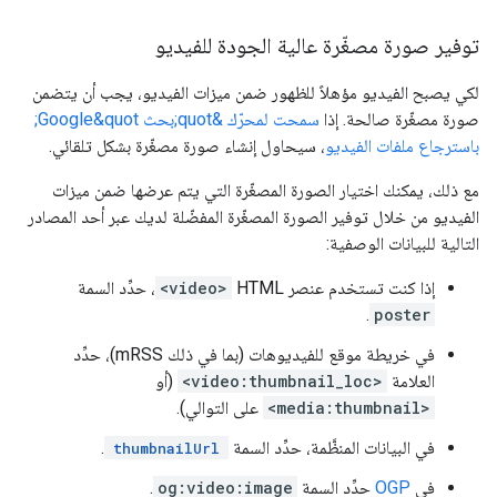
توفير صورة مصغّرة عالية الجودة للفيديو
لكي يصبح الفيديو مؤهلاً للظهور ضمن ميزات الفيديو، يجب أن يتضمن
صورة مصغّرة صالحة. إذا
سمحت لمحرّك &quot;بحث Google&quot;
باسترجاع ملفات الفيديو
، سيحاول إنشاء صورة مصغّرة بشكل تلقائي.
مع ذلك، يمكنك اختيار الصورة المصغّرة التي يتم عرضها ضمن ميزات
الفيديو من خلال توفير الصورة المصغّرة المفضّلة لديك عبر أحد المصادر
التالية للبيانات الوصفية:
إذا كنت تستخدم عنصر HTML‏
<video>
، حدِّد السمة
.
poster
في خريطة موقع للفيديوهات (بما في ذلك mRSS)، حدِّد
العلامة
<video:thumbnail_loc>
(أو
<media:thumbnail>
على التوالي).
في البيانات المنظَّمة، حدِّد السمة
.
thumbnailUrl
في
OGP
حدِّد السمة
og:video:image
.