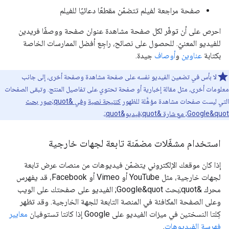
صفحة مراجعة لفيلم تتضمّن مقطعًا دعائيًا للفيلم
احرص على أن توفّر لكل صفحة مشاهدة عنوان صفحة ووصفًا فريدين
للفيديو المعنيّ. للحصول على نصائح، راجِع أفضل الممارسات الخاصة
بكتابة
عناوين
و
أوصاف
جيدة.
لا بأس في تضمين الفيديو نفسه على صفحة مشاهدة وصفحة أخرى، إلى جانب
معلومات أخرى، مثل مقالة إخبارية أو صفحة تحتوي على تفاصيل المنتج. وتبقى الصفحات
التي ليست صفحات مشاهدة مؤهَّلة للظهور
كنتيجة نصية
و
في &quot;صور بحث
Google&quot; مع شارة &quot;فيديو&quot;
.
استخدام مشغّلات مضمّنة تابعة لجهات خارجية
إذا كان موقعك الإلكتروني يتضمّن فيديوهات من منصات عرض تابعة
لجهات خارجية، مثل YouTube أو Vimeo أو Facebook، قد يفهرس
محرك &quot;بحث Google&quot; الفيديو على صفحتك على الويب
وعلى الصفحة المكافئة في المنصة التابعة للجهة الخارجية. وقد تظهر
كِلتا النسختين في ميزات الفيديو على Google إذا كانتا تستوفيان
معايير
فهرسة الفيديوهات
.