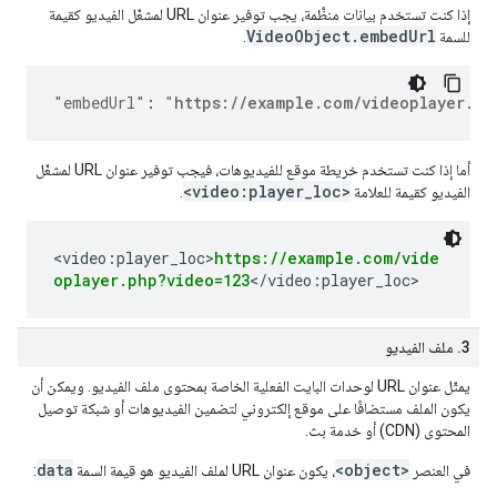
إذا كنت تستخدم بيانات منظَّمة، يجب توفير عنوان URL لمشغّل الفيديو كقيمة
VideoObject.embedUrl
للسمة
.
"embedUrl"
:
"
https://example.com/videoplayer.ph
أما إذا كنت تستخدم خريطة موقع للفيديوهات، فيجب توفير عنوان URL لمشغّل
<video:player_loc>
الفيديو كقيمة للعلامة
.
<video:player_loc>
https://example.com/vide
oplayer.php?video=123
</video:player_loc>
‫3. ملف الفيديو
يمثّل عنوان URL لوحدات البايت الفعلية الخاصة بمحتوى ملف الفيديو. ويمكن أن
يكون الملف مستضافًا على موقع إلكتروني لتضمين الفيديوهات أو شبكة توصيل
المحتوى (CDN) أو خدمة بث.
data
<object>
في العنصر
، يكون عنوان URL لملف الفيديو هو قيمة السمة
: