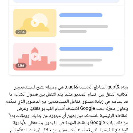
ميزة &quot;المقاطع الرئيسية&quot; هي وسيلة تتيح للمستخدمين
إمكانية التنقل بين أقسام الفيديو مثلما يتم التنقل بين فصول الكتاب، ما
قد يساهم في زيادة مستوى تفاعل المستخدمين مع المحتوى الذي تقدّمه.
يحاول محرّك بحث Google اكتشاف أقسام الفيديو تلقائيًا وعرض
المقاطع الرئيسية للمستخدمين بدون أي مجهود من جانبك. ويمكنك بدلاً
من ذلك إبلاغ Google بالنقاط المهمة في الفيديو. وسنعطي الأولوية
للمقاطع الرئيسية التي تحدّدها أنت، سواء من خلال البيانات المنظَّمة أم