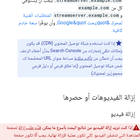
streamserver.example.com
، يجب أن يستوفي
كل من
example.com
و
streamserver.example.com
المتطلبات الفنية
لمحرك &quot;بحث Google&quot;
وأن يوفّرا
سعة خادم
كافية
.
إذا كنت تستخدم شبكة توصيل المحتوى (CDN)، قد يكون
بإمكانك تلقّي إشعارات من Search Console بشأن أخطاء الزحف.
يجب أن تتمكّن من
تأكيد ملكية
مساحة عنوان URL المخصّصة لك
ضمن شبكة توصيل المحتوى (إما نطاق فرعي أو دليل فرعي
محجوزَين لمحتواك).
إزالة الفيديوهات أو حصرها
إزالة فيديو
إذا كنت تريد إزالة الفيديو من نتائج البحث بأسرع ما يمكن
،
قدِّم طلب إزالة
لصفحة
المشاهدة التي تتضمّن الفيديو. لكي تكون عملية الإزالة نهائية، يجب ألّا تكون صفحة