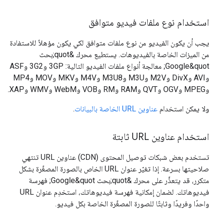
استخدام نوع ملفات فيديو متوافق
يجب أن يكون الفيديو من نوع ملفات متوافق لكي يكون مؤهلاً للاستفادة
من الميزات الخاصة بالفيديوهات. يستطيع محرك &quot;بحث
Google&quot; معالجة أنواع ملفات الفيديو التالية: ‫3GP و3G2 وASF
وAVI وDivX وM2V وM3U وM3U8 وM4V وMKV وMOV وMP4
وMPEG وOGV وQVT وRAM وRM وVOB وWebM وWMV وXAP.
ولا يمكن استخدام
عناوين URL الخاصة بالبيانات
.
استخدام عناوين URL ثابتة
تستخدم بعض شبكات توصيل المحتوى (CDN) عناوين URL تنتهي
صلاحيتها بسرعة. إذا تغيّر عنوان URL الخاص بالصورة المصغّرة بشكل
متكرر، قد يتعذَّر على محرك &quot;بحث Google&quot; فهرسة
فيديوهاتك. لضمان إمكانية فهرسة فيديوهاتك، استخدِم عنوان URL
واحدًا وفريدًا وثابتًا للصورة المصغّرة الخاصة بكل فيديو.