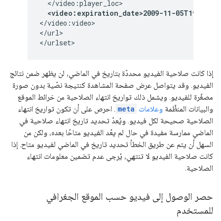
  </video:player_loc>

<video:expiration_date>2009-11-05T19:20:3
</video:video>

</url>

</urlset>
إذا كانت صلاحية الفيديو محددّة بتاريخ في الماضي، لن يظهر ضمن نتائج
الفيديو. وقد يتواصل عرض صفحة المشاهدة كنتيجة نصّية بدون صورة
مصغّرة للفيديو. ويشمل ذلك تواريخ انتهاء الصلاحية من خرائط الموقع
والبيانات المنظَّمة
وعلامات
meta
. احرص على أن تكون تواريخ انتهاء
الصلاحية صحيحة لكل فيديو. ويُعدّ تحديد تاريخ انتهاء صلاحية في
الماضي ممارسة مفيدة في حال لم يعُد الفيديو متاحًا بعده، ولكن من
السهل أن يتم عن طريق الخطأ تحديد تاريخ في الماضي لفيديو متاح. إذا
كانت صلاحية الفيديو لا تنتهي، يُرجى عدم تضمين معلومات انتهاء
الصلاحية.
حصر الوصول إلى فيديو حسب الموقع الجغرافي
للمستخدم