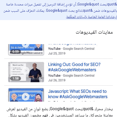
&quot;بحث Google&quot; أن تؤدي إضافة الترميز إلى تفعيل ميزات محددة خاصة
بالفيديوهات ضمن &quot;نتائج بحث Google&quot. يمكنك التعرّف على السبب ضمن
إرشاداتنا العامة الخاصة بالبيانات المنظَّمة
.
معاينات الفيديوهات
يختار محرك &quot;بحث Google&quot; بضع ثوانٍ من الفيديو لعرض
معاينة متحركة، ما يساعد المستخدمين في فهم مضمون الفيديو بشكل