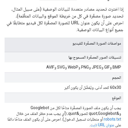
إذا اخترت تحديد مصادر متعددة للبيانات الوصفية (على سبيل المثال،
تحديد صورة مصغّرة في كل من خريطة الموقع والبيانات المنظَّمة)،
احرص على أن يكون عنوان URL للصورة المصغّرة لكل فيديو متطابقًا في
جميع أنواع البيانات الوصفية.
مواصفات الصورة المصغّرة للفيديو
تنسيقات الصور المصغّرة المسموح بها
‫BMP وGIF وJPEG وPNG وWebP وSVG وAVIF
الحجم
‫60x30 كحد أدنى، ويُفضَّل أن يكون أكبر
الموقع
يجب أن يكون ملف الصورة المصغَّرة متاحًا لكل من Googlebot
و&quot;Googlebot للصور&quot; (أي يجب عدم حظر الملف من خلال
robots.txt
أو متطلبات تسجيل الدخول). احرص على أن يكون الملف متاحًا دائمًا
على
عنوان URL ثابت
.