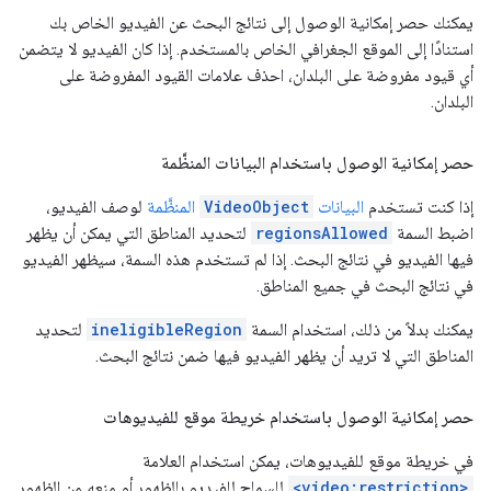
يمكنك حصر إمكانية الوصول إلى نتائج البحث عن الفيديو الخاص بك
استنادًا إلى الموقع الجغرافي الخاص بالمستخدم. إذا كان الفيديو لا يتضمن
أي قيود مفروضة على البلدان، احذف علامات القيود المفروضة على
البلدان.
حصر إمكانية الوصول باستخدام البيانات المنظَّمة
إذا كنت تستخدم
البيانات
VideoObject
المنظَّمة
لوصف الفيديو،
اضبط السمة
regionsAllowed
لتحديد المناطق التي يمكن أن يظهر
فيها الفيديو في نتائج البحث. إذا لم تستخدم هذه السمة، سيظهر الفيديو
في نتائج البحث في جميع المناطق.
يمكنك بدلاً من ذلك، استخدام السمة
ineligibleRegion
لتحديد
المناطق التي لا تريد أن يظهر الفيديو فيها ضمن نتائج البحث.
حصر إمكانية الوصول باستخدام خريطة موقع للفيديوهات
في خريطة موقع للفيديوهات، يمكن استخدام العلامة
<video:restriction>
للسماح للفيديو بالظهور أو منعه من الظهور