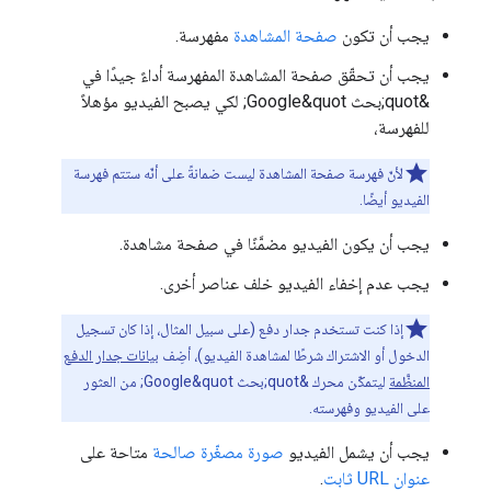
يجب أن تكون
صفحة المشاهدة
مفهرسة.
يجب أن تحقّق صفحة المشاهدة المفهرسة أداءً جيدًا في
&quot;بحث Google&quot; لكي يصبح الفيديو مؤهلاً
للفهرسة،
لأنّ فهرسة صفحة المشاهدة ليست ضمانةً على أنّه ستتم فهرسة
الفيديو أيضًا.
يجب أن يكون الفيديو مضمَّنًا في صفحة مشاهدة.
يجب عدم إخفاء الفيديو خلف عناصر أخرى.
إذا كنت تستخدم جدار دفع (على سبيل المثال، إذا كان تسجيل
الدخول أو الاشتراك شرطًا لمشاهدة الفيديو)، أضِف
بيانات جدار الدفع
المنظَّمة
ليتمكّن محرك &quot;بحث Google&quot; من العثور
على الفيديو وفهرسته.
يجب أن يشمل الفيديو
صورة مصغّرة صالحة
متاحة على
عنوان URL ثابت
.