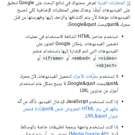
إنّ
المتطلبات الفنية
لعرض محتواك في نتائج البحث على Google تنطبق
على الفيديوهات أيضًا. وهناك بعض المتطلبات الإضافية لكي تصبح
الفيديوهات مؤهلة لأن يتم اكتشافها والزحف إليها وفهرستها من قِبل
محرك &quot;بحث Google&quot;:
استخدِم عناصر HTML الشائعة الاستخدام في عمليات
تضمين الفيديوهات. بإمكان Google العثور على
الفيديوهات التي تتم الإشارة إليها باستخدام عنصر
<video>
أو
<embed>
أو
<iframe>
أو
.
<object>
لا تستخدم
معرِّفات الأجزاء
لتحميل الفيديوهات لأنّ محرك
&quot;بحث Google&quot; لا يتيح بشكل عام استخدام
أجزاء من عناوين URL.
إذا كنت تستخدم JavaScript لإدخال الفيديو، تأكّد من أنّه
يظهر في رمز HTML المعروض ضمن &quot;أداة فحص
عنوان URL&quot;
.
إذا كنت تستخدم واجهة برمجة تطبيقات خاصة بالوسائط
(مثل
Media Source API
)، احرص على أن يتم إدخال