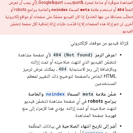
المشاهدة متوفّرة أو متاحة لمحرك &quot;بحث Google&quot; (أي يجب أن تعرض
الخطأ
404
أو تستخدم علامة
meta
المسماة
noindex
والخاصة ببرامج
robots
أو
تتطلّب مصادقة من جهة الخادم). إذا كان الفيديو مضمّنًا على صفحات أو مواقع إلكترونية
أخرى، لن تتم إزالة هذه الصفحات إلا إذا قدّمت طلبات إزالة إضافية لكل صفحة تتضمّن
الفيديو.
لإزالة فيديو من موقعك الإلكتروني:
اعرض الرمز
404 (Not found)
لأي صفحة مشاهدة
تتضمّن الفيديو الذي انتهت صلاحيته أو تمت إزالته.
وبالإضافة إلى رمز الاستجابة
404
، يمكنك عرض ترميز
HTML الخاص بالصفحة لتوضيح ذلك التغيير لمعظم
المستخدمين.
ضمِّن علامة
meta
المسماة
noindex
والخاصة
ببرامج
robots
في أي صفحة مشاهدة تتضمّن فيديو
انتهت صلاحيته أو تمت إزالته. يؤدي هذا الإجراء إلى منع
فهرسة صفحة المشاهدة.
أشِر إلى تاريخ انتهاء الصلاحية
في بياناتك المنظَّمة