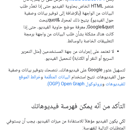
عنصر HTML الخاص بحاوية الفيديو حتى إذا تعذّر طلب
البيانات من الواجهة (بالإضافة إلى توفير بيانات وصفية
حول الفيديو). يتيح ذلك لمحرك &quot;بحث
Google&quot; معرفة موضع حاوية الفيديو، حتى إذا
كانت هناك مشكلة بشأن طلب البيانات من واجهة برمجة
التطبيقات الخاصة بالوسائط.
لا تعتمد على إجراءات من جهة المستخدمين (مثل التمرير
السريع أو النقر أو الكتابة) لتحميل الفيديو.
لتسهيل عثور Google على فيديوهاتك، ننصحك بتوفير بيانات وصفية
حول الفيديوهات. نتيح استخدام
البيانات المنظَّمة
و
خرائط الموقع
للفيديوهات
و
بروتوكول Open Graph‏ (OGP)
.
التأكد من أنّه يمكن فهرسة فيديوهاتك
لكي يكون الفيديو مؤهلاً للاستفادة من ميزات الفيديو، يجب أن يستوفي
المتطلبات التالية للفهرسة: