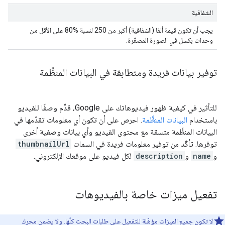
الشفافية
يجب أن تكون قيمة ألفا (الشفافية) أكبر من 250 لنسبة %80 على الأقل من
وحدات بكسل في الصورة المصغّرة.
توفير بيانات فريدة ومتطابقة في البيانات المنظَّمة
للتأثير في كيفية ظهور فيديوهاتك على Google، قدِّم وصفًا للفيديو
باستخدام
البيانات المنظَّمة
. احرص على أن تكون أي معلومات تقدّمها في
البيانات المنظَّمة متسقة مع محتوى الفيديو وأي بيانات وصفية أخرى
توفرها. تأكّد من توفير معلومات فريدة في السمات
thumbnailUrl
و
name
و
description
لكل فيديو على موقعك الإلكتروني.
تفعيل ميزات خاصة بالفيديوهات
لا تكون جميع الميزات مؤهّلة للتفعيل على طلبات البحث كلّها. ولا يضمن محرك