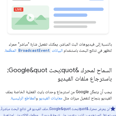
بالنسبة إلى فيديوهات البث المباشر، يمكنك تفعيل شارة "مباشر" حمراء
لتظهر في نتائج البحث باستخدام
البيانات
BroadcastEvent
المنظّمة
.
السماح لمحرك &quot;بحث Google&quot;
باسترجاع ملفات الفيديو
يجب أن يتمكّن Google من استرجاع وحدات بايت الفعلية الخاصة بملف
الفيديو بنجاح لتفعيل ميزات مثل
معاينات الفيديو
و
المقاطع الرئيسية
.
لن يعرض محرك &quot;بحث Google&quot; ملف الفيديو في نتائج البحث مباشرةً،
وسيتم نقل المستخدمين الذين ينقرون على نتيجة فيديو إلى موقعك الإلكتروني لمشاهدة