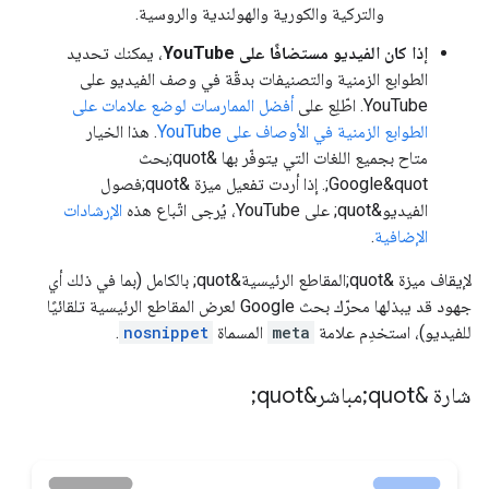
والتركية والكورية والهولندية والروسية.
إذا كان الفيديو مستضافًا على YouTube
، يمكنك تحديد
الطوابع الزمنية والتصنيفات بدقّة في وصف الفيديو على
YouTube. اطّلِع على
أفضل الممارسات لوضع علامات على
الطوابع الزمنية في الأوصاف على YouTube
. هذا الخيار
متاح بجميع اللغات التي يتوفّر بها &quot;بحث
Google&quot;. إذا أردت تفعيل ميزة &quot;فصول
الفيديو&quot; على YouTube، يُرجى اتّباع هذه
الإرشادات
الإضافية
.
لإيقاف ميزة &quot;المقاطع الرئيسية&quot; بالكامل (بما في ذلك أي
جهود قد يبذلها محرّك بحث Google لعرض المقاطع الرئيسية تلقائيًا
للفيديو)، استخدِم علامة
meta
المسماة
nosnippet
.
شارة &quot;مباشر&quot;