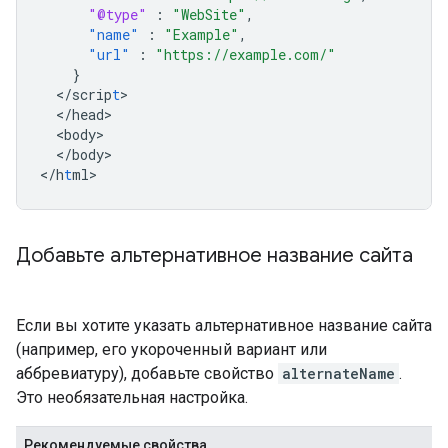
"@type"
:
"WebSite"
,
"name"
:
"Example"
,
"url"
:
"https://example.com/"
}
<
/scrip
t
<
/head
<
body
<
/body
>

<
/h
t
ml
>
Добавьте альтернативное название сайта
Если вы хотите указать альтернативное название сайта
(например, его укороченный вариант или
аббревиатуру), добавьте свойство
alternateName
.
Это необязательная настройка.
Рекомендуемые свойства