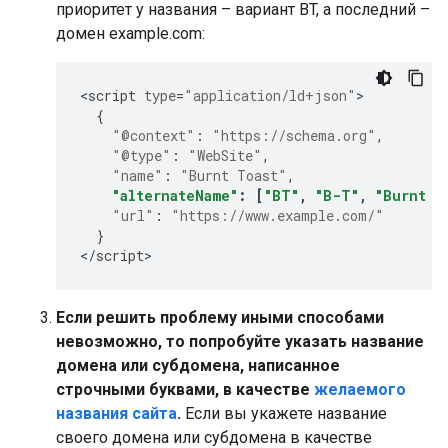
приоритет у названия – вариант
BT
, а последний –
домен
example.com
:
<
script
type
=
"application/ld+json"
{
"@context"
:
"https://schema.org"
,
"@type"
:
"WebSite"
,
"name"
:
"Burnt Toast"
,
"alternateName"
:
[
"BT"
,
"B-T"
,
"Burnt T
"url"
:
"https://www.example.com/"
}
<
/
script
>
Если решить проблему иными способами
невозможно, то попробуйте указать название
домена или субдомена, написанное
строчными буквами, в качестве
желаемого
названия сайта
.
Если вы укажете название
своего домена или субдомена в качестве