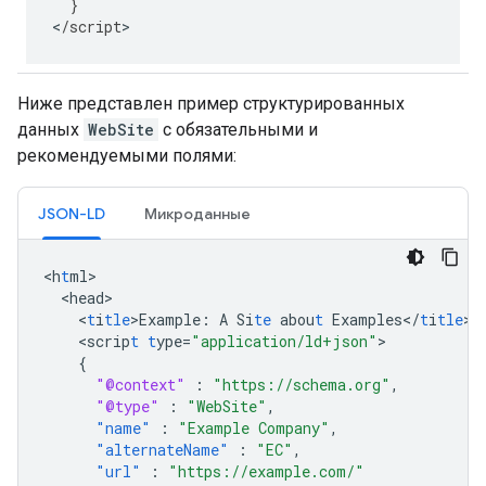
}
<
/
script
>
Ниже представлен пример структурированных
данных
WebSite
с обязательными и
рекомендуемыми полями:
JSON-LD
Микроданные
<
h
t
ml
<
head
<
t
i
tle
>
Example
:
A
Si
te
abou
t
Examples</
t
i
tle
<
scrip
t
t
ype=
"application/ld+json"
{
"@context"
:
"https://schema.org"
,
"@type"
:
"WebSite"
,
"name"
:
"Example Company"
,
"alternateName"
:
"EC"
,
"url"
:
"https://example.com/"