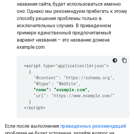
названия сайта, будет использоваться именно
оно. Однако мы рекомендуем прибегать к этому
способу решения проблемы только в
исключительных случаях. В приведенном
примере единственный предпочитаемый
вариант названия – это название домена
example.com
:
<
script
type
=
"application/ld+json"
{
"@context"
:
"https://schema.org"
,
"@type"
:
"WebSite"
,
"name"
:
"example.com"
,
"url"
:
"https://www.example.com/"
}
<
/
script
>
Если после выполнения
приведенных рекомендаций
проблема не будет устранена, задайте вопрос на