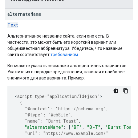
alternate
Name
Text
Альтернативное название сайта, если оно есть. В
частности, это может быть его короткий вариант или
общеизвестная аббревиатура. Убедитесь, что название
сайта соответствует
требованиям
.
Вы можете указать несколько альтернативных вариантов.
Укажите их в порядке предпочтения, начиная с наиболее
значимого для вас варианта. Пример:
<
script
type
=
"application/ld+json"
{
"@context"
:
"https://schema.org"
,
"@type"
:
"WebSite"
,
"name"
:
"Burnt Toast"
,
"alternateName"
:
[
"BT"
,
"B-T"
,
"Burnt Toast
"url"
:
"https://www.example.com/"