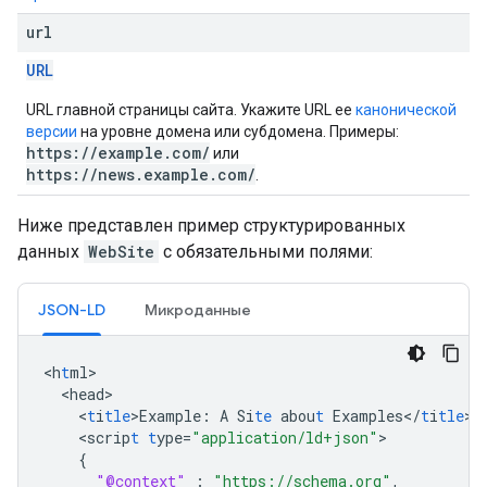
url
URL
URL главной страницы сайта. Укажите URL ее
канонической
версии
на уровне домена или субдомена. Примеры:
https://example.com/
или
https://news.example.com/
.
Ниже представлен пример структурированных
данных
WebSite
с обязательными полями:
JSON-LD
Микроданные
<
h
t
ml
<
head
<
t
i
tle
>
Example
:
A
Si
te
abou
t
Examples</
t
i
tle
<
scrip
t
t
ype=
"application/ld+json"
{
"@context"
:
"https://schema.org"
,