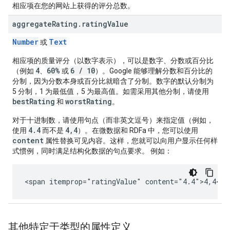
相应项在您的网站上获得的评分总数。
aggregate
Rating
.
rating
Value
Number
Text
或
相应项的质量评分（以数字表示），可以是数字、分数或百分比
4
60%
6 / 10
（例如
、
或
）。Google 能够理解分数和百分比的
分制，因为分数本身或百分比就暗含了分制。数字的默认分制为
5 分制，1 为最低值，5 为最高值。如需采用其他分制，请使用
bestRating
worstRating
和
。
对于十进制数，请使用句点（而非英文逗号）来指定值（例如，
4.4
4,4
使用
而不是
）。在微数据和 RDFa 中，您可以使用
content
属性替换可见内容。这样，您就可以向用户显示任何样
式惯例，同时满足结构化数据的句点要求。 例如：
<span itemprop="ratingValue" content="4.4">4,4</s
其他特定于类型的属性定义