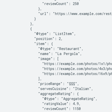
                  "reviewCount": 250

                },

                "url": "https://www.example.com/resta
              }

            },

            {

              "@type": "ListItem",

              "position": 2,

              "item": {

                "@type": "Restaurant",

                "name": "La Pergola",

                "image": [

                  "https://example.com/photos/1x1/pho
                  "https://example.com/photos/4x3/pho
                  "https://example.com/photos/16x9/ph
                ],

                "priceRange": "$$$",

                "servesCuisine": "Italian",

                "aggregateRating": {

                  "@type": "AggregateRating",

                  "ratingValue": 4.9,

                  "reviewCount": 1150
