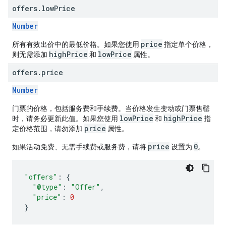
offers
.
low
Price
Number
price
所有有效出价中的最低价格。如果您使用
指定单个价格，
highPrice
lowPrice
则无需添加
和
属性。
offers
.
price
Number
门票的价格，包括服务费和手续费。当价格发生变动或门票售罄
lowPrice
highPrice
时，请务必更新此值。如果您使用
和
指
price
定价格范围，请勿添加
属性。
price
0
如果活动免费、无需手续费或服务费，请将
设置为
。
"offers"
:
{
"@type"
:
"Offer"
,
"price"
:
0
}