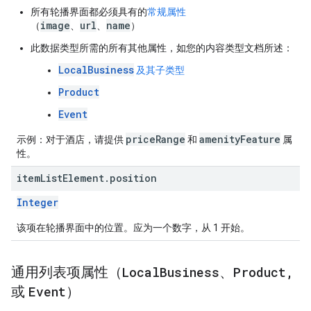
所有轮播界面都必须具有的
常规属性
image
url
name
（
、
、
）
此数据类型所需的所有其他属性，如您的内容类型文档所述：
LocalBusiness
及其子类型
Product
Event
priceRange
amenityFeature
示例
：对于酒店，请提供
和
属
性。
item
List
Element
.
position
Integer
该项在轮播界面中的位置。应为一个数字，从 1 开始。
通用列表项属性（
Local
Business
、
Product
,
或
Event
）