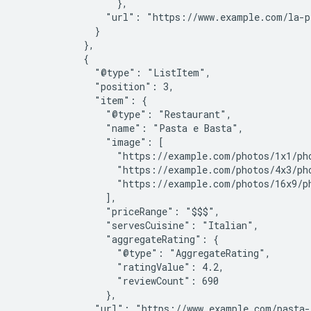
                  },

                "url": "https://www.example.com/la-pe
              }

            },

            {

              "@type": "ListItem",

              "position": 3,

              "item": {

                "@type": "Restaurant",

                "name": "Pasta e Basta",

                "image": [

                  "https://example.com/photos/1x1/pho
                  "https://example.com/photos/4x3/pho
                  "https://example.com/photos/16x9/ph
                ],

                "priceRange": "$$$",

                "servesCuisine": "Italian",

                "aggregateRating": {

                  "@type": "AggregateRating",

                  "ratingValue": 4.2,

                  "reviewCount": 690

                },

              "url": "https://www.example.com/pasta-e