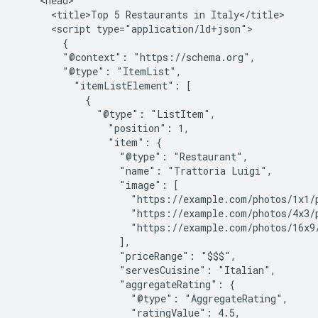
    <head>

      <title>Top 5 Restaurants in Italy</title>

      <script type="application/ld+json">

        {

        "@context": "https://schema.org",

        "@type": "ItemList",

          "itemListElement": [

            {

              "@type": "ListItem",

                "position": 1,

                "item": {

                  "@type": "Restaurant",

                  "name": "Trattoria Luigi",

                  "image": [

                    "https://example.com/photos/1x1/p
                    "https://example.com/photos/4x3/p
                    "https://example.com/photos/16x9/
                  ],

                  "priceRange": "$$$",

                  "servesCuisine": "Italian",

                  "aggregateRating": {

                    "@type": "AggregateRating",

                    "ratingValue": 4.5,
