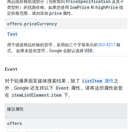
PriceSpecification
商品或价格组成部分（当附加到
及其子
lowPrice
highPrice
类型时）的优惠价格。如果您使用
和
指
price
定价格范围，请勿添加
属性。
offers
.
price
Currency
Text
用于描述商品价格的货币，采用由三个字母表示的
ISO 4217
格
USD
式。 如果未提供货币，Google 会默认选择
。
Event
对于轮播界面富媒体搜索结果，除了
ListItem
属性
之
外，Google 还支持以下
Event
属性。请将这些属性嵌套
在
itemListElement.item
下。
建议属性
offers