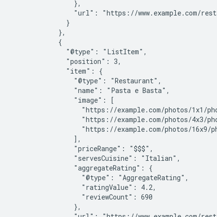
                },

                "url": "https://www.example.com/resta
              }

            },

            {

              "@type": "ListItem",

              "position": 3,

              "item": {

                "@type": "Restaurant",

                "name": "Pasta e Basta",

                "image": [

                  "https://example.com/photos/1x1/pho
                  "https://example.com/photos/4x3/pho
                  "https://example.com/photos/16x9/ph
                ],

                "priceRange": "$$$",

                "servesCuisine": "Italian",

                "aggregateRating": {

                  "@type": "AggregateRating",

                  "ratingValue": 4.2,

                  "reviewCount": 690

                },

                "url": "https://www.example.com/resta