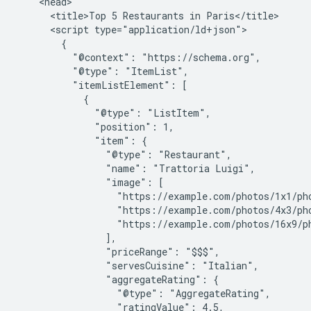
    <head>

      <title>Top 5 Restaurants in Paris</title>

      <script type="application/ld+json">

        {

          "@context": "https://schema.org",

          "@type": "ItemList",

          "itemListElement": [

            {

              "@type": "ListItem",

              "position": 1,

              "item": {

                "@type": "Restaurant",

                "name": "Trattoria Luigi",

                "image": [

                  "https://example.com/photos/1x1/pho
                  "https://example.com/photos/4x3/pho
                  "https://example.com/photos/16x9/ph
                ],

                "priceRange": "$$$",

                "servesCuisine": "Italian",

                "aggregateRating": {

                  "@type": "AggregateRating",

                  "ratingValue": 4.5,
