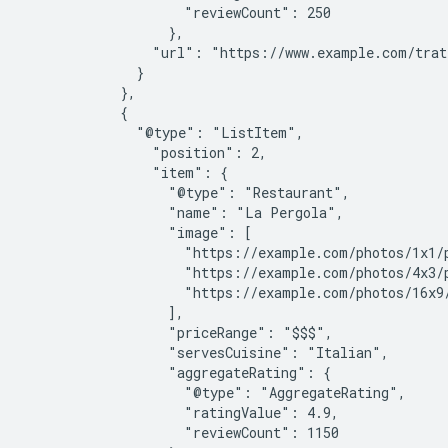
                    "reviewCount": 250

                  },

                "url": "https://www.example.com/tratt
              }

            },

            {

              "@type": "ListItem",

                "position": 2,

                "item": {

                  "@type": "Restaurant",

                  "name": "La Pergola",

                  "image": [

                    "https://example.com/photos/1x1/p
                    "https://example.com/photos/4x3/p
                    "https://example.com/photos/16x9/
                  ],

                  "priceRange": "$$$",

                  "servesCuisine": "Italian",

                  "aggregateRating": {

                    "@type": "AggregateRating",

                    "ratingValue": 4.9,

                    "reviewCount": 1150
