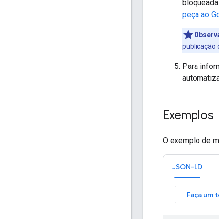
bloqueada 
peça ao G
Observ
publicação 
Para info
automatiz
Exemplos
O exemplo de ma
JSON-LD