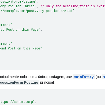
cussionForumPosting"
,
Very Popular Thread"
,
// Only the headline/topic is expl
://example.com/post/very-popular-thread"
,
omment"
,
rst Post on this Page"
,
omment"
,
cond Post on this Page"
,
incipalmente sobre uma única postagem, use
mainEntity
(ou
m
scussionForumPosting
principal:
https://schema.org"
,