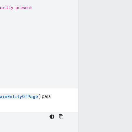
icitly present
ainEntityOfPage
) para