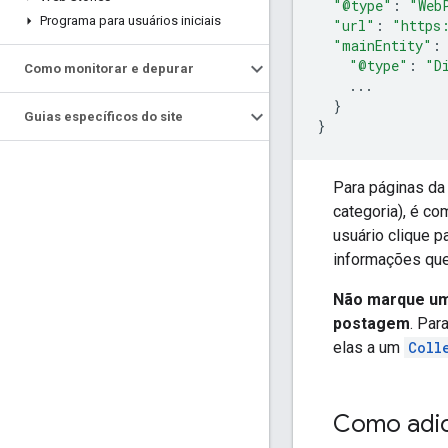
"@type"
:
"Web
Programa para usuários iniciais
"url"
:
"https
"mainEntity"
:
"@type"
:
"D
Como monitorar e depurar
...
}
Guias específicos do site
}
Para páginas da
categoria), é c
usuário clique 
informações que
Não marque uma
postagem
. Par
elas a um
Coll
Como adic