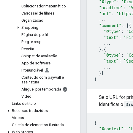
"@type"
:
"Dis
Solucionador matemático
"headline"
:
"
"url"
:
"https
Carrossel de filmes
...
Organização
"comment"
:
[{
Shopping
"@type"
:
"C
Página de perfil
"text"
:
"Fi
Perg
.
e resp
.
...
},{
Receita
"@type"
:
"C
Snippet de avaliação
"text"
:
"Se
App de software
...
Pronunciável
}]
Conteúdo com paywall e
}
assinatura
Aluguel por temporada
Vídeo
Se o URL for pr
Links de título
identificar o
Di
Recursos traduzidos
Vídeos
{
Galeria de elementos ilustrada
"@context"
:
"
Web Stories