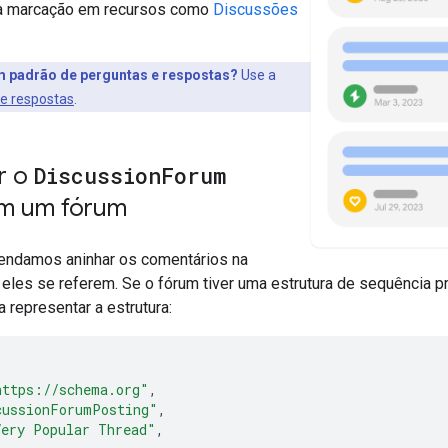
a marcação em recursos como
Discussões
 padrão de perguntas e respostas?
Use a
e respostas
.
r o
Discussion
Forum
m um fórum
endamos aninhar os comentários na
eles se referem. Se o fórum tiver uma estrutura de sequência pr
 representar a estrutura:
https://schema.org"
,
cussionForumPosting"
,
Very Popular Thread"
,