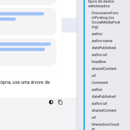
tipos de dados
estruturados
DiscussionForu
mPosting (ou
SocialMediaPost
ing)
author
author.name
datePublished
author.url
headline
sharedContent
url
ópria, use uma árvore de
Comment
author
datePublished
author.url
sharedContent
url
InteractionCount
er