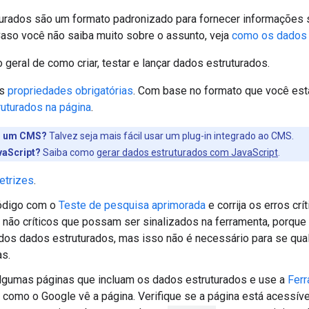
urados são um formato padronizado para fornecer informações s
Caso você não saiba muito sobre o assunto, veja
como os dados 
 geral de como criar, testar e lançar dados estruturados.
as
propriedades obrigatórias
. Com base no formato que você est
uturados na página
.
 um CMS?
Talvez seja mais fácil usar um plug-in integrado ao CMS.
aScript?
Saiba como
gerar dados estruturados com JavaScript
.
retrizes
.
código com o
Teste de pesquisa aprimorada
e corrija os erros crí
não críticos que possam ser sinalizados na ferramenta, porque
dos dados estruturados, mas isso não é necessário para se qual
s.
lgumas páginas que incluam os dados estruturados e use a
Ferr
r como o Google vê a página. Verifique se a página está acessív