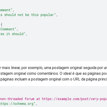
omment"
,
is should not be this popular"
,
[{
"Comment"
,
Yes it should"
,
r mais linear, por exemplo, uma postagem original seguida por u
ostagem original como comentários. O ideal é que as páginas p
 páginas incluam a postagem original com o URL da página princi
non-threaded forum at https://example.com/post/very-pop
https://schema.org"
,