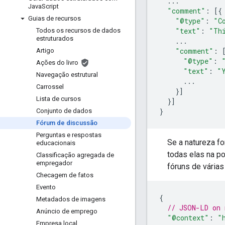
...
Java
Script
"comment"
:
[{
Guias de recursos
"@type"
:
"C
"text"
:
"Th
Todos os recursos de dados
estruturados
...
"comment"
:
Artigo
"@type"
:
Ações do livro
"text"
:
"
Navegação estrutural
...
Carrossel
}]
Lista de cursos
}]
}
Conjunto de dados
Fórum de discussão
Perguntas e respostas
Se a natureza fo
educacionais
todas elas na p
Classificação agregada de
empregador
fóruns de várias
Checagem de fatos
Evento
{
Metadados de imagens
// JSON-LD on 
Anúncio de emprego
"@context"
:
"
Empresa local