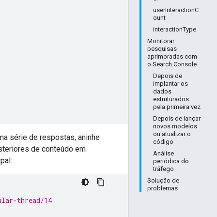
userInteractionC
ount
interactionType
Monitorar
pesquisas
aprimoradas com
o Search Console
Depois de
implantar os
dados
estruturados
pela primeira vez
Depois de lançar
novos modelos
ou atualizar o
ma série de respostas, aninhe
código
osteriores de conteúdo em
Análise
pal:
periódica do
tráfego
Solução de
problemas
ular-thread/14