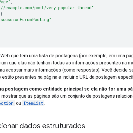
Page"
,
://example.com/post/very-popular-thread"
,
{
iscussionForumPosting"
 Web que têm uma lista de postagens (por exemplo, em uma págin
omum que elas não tenham todas as informações presentes na m
para acessar mais informações (como respostas). Você decide se
 estão presentes na página e incluir o URL da postagem específ
 postagem como entidade principal se ela não for uma pá
a mostrar que as páginas são um conjunto de postagens relaciona
ection
ou
ItemList
.
ionar dados estruturados