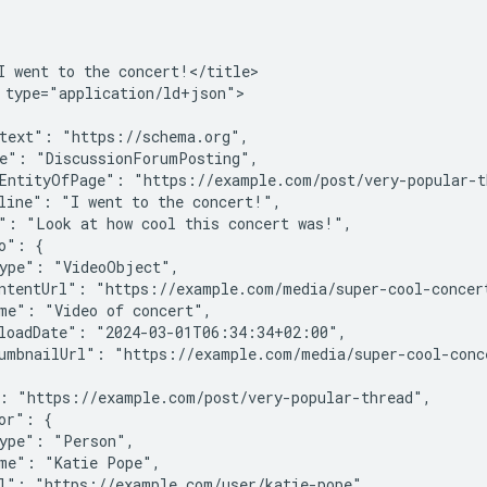
I went to the concert!</title>

 type="application/ld+json">

text": "https://schema.org",

e": "DiscussionForumPosting",

EntityOfPage": "https://example.com/post/very-popular-th
line": "I went to the concert!",

": "Look at how cool this concert was!",

o": {

ype": "VideoObject",

ntentUrl": "https://example.com/media/super-cool-concert
me": "Video of concert",

loadDate": "2024-03-01T06:34:34+02:00",

umbnailUrl": "https://example.com/media/super-cool-conce
: "https://example.com/post/very-popular-thread",

or": {

ype": "Person",

me": "Katie Pope",

l": "https://example.com/user/katie-pope",
