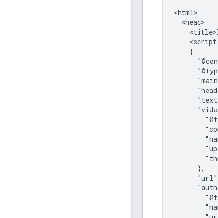
<html>

  <head>

    <title>
    <script
    {

      "@con
      "@typ
      "main
      "head
      "text
      "vide
        "@t
        "co
        "na
        "up
        "th
      },

      "url"
      "auth
        "@t
        "na
        "ur