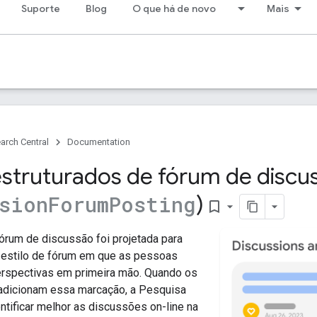
Suporte
Blog
O que há de novo
Mais
arch Central
Documentation
struturados de fórum de discu
)
sion
Forum
Posting
bookmark_border
órum de discussão foi projetada para
o estilo de fórum em que as pessoas
rspectivas em primeira mão. Quando os
 adicionam essa marcação, a Pesquisa
tificar melhor as discussões on-line na