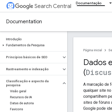
Documentação
Search Central
Documentation
Introdução
Fundamentos da Pesquisa
Página inicial
Se
Princípios básicos de SEO
Dados e
Rastreamento e indexação
(
Discus
Classificação e aspecto da
A marcação de f
pesquisa
qualquer site n
Visão geral
compartilhem pe
Recursos de IA
sites de fóruns
Datas de autoria
Google pode iden
Favicons