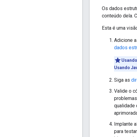
Os dados estrut
conteúdo dela. 
Esta é uma visão
Adicione 
dados estr
Usando
Usando Jav
Siga as
di
Valide o 
problemas 
qualidade 
aprimorada
Implante a
para testa