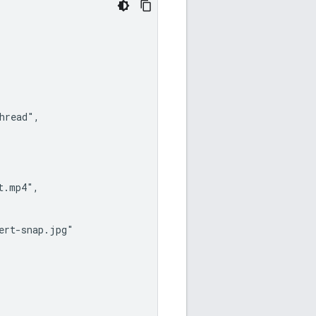
read",

.mp4",

rt-snap.jpg"
