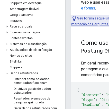
Web e usar ess
Snippets em destaque
e fóruns
.
Amostragem flexível
Google Discover
Seu fórum segue um
Imagens
marcação de Perguntas 
Recursos locais
Experiência na página
Fontes favoritas
Como usa
Sistemas de classificação
Posting
e
Atualizações da classificação
Nomes de sites
Sitelinks
Em geral, recom
Snippets
postagem a que 
Dados estruturados
comentários para
Entender como os dados
estruturados funcionam
Diretrizes gerais de dados
{
estruturados
"@context"
:
"
Resultados avançados da
"@type"
:
"Dis
pesquisa aprimorada
"headline"
:
"
Gerar dados estruturados com