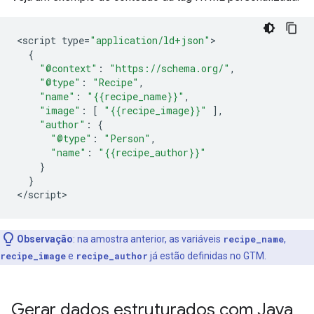
<
script
type
=
"application/ld+json"
{
"@context"
:
"https://schema.org/"
,
"@type"
:
"Recipe"
,
"name"
:
"{{recipe_name}}"
,
"image"
:
[
"{{recipe_image}}"
],
"author"
:
{
"@type"
:
"Person"
,
"name"
:
"{{recipe_author}}"
}
}
<
/script
>
Observação
: na amostra anterior, as variáveis
recipe_name
,
recipe_image
e
recipe_author
já estão definidas no GTM.
Gerar dados estruturados com Java