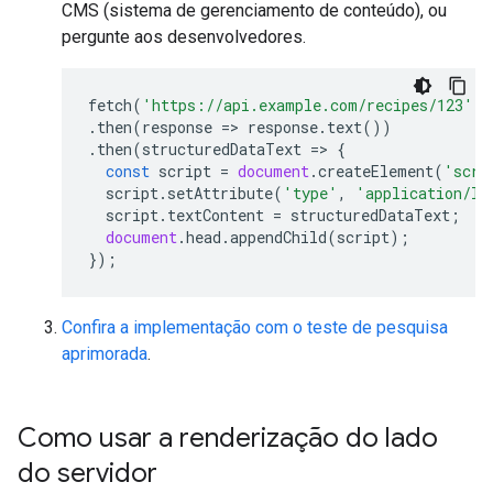
CMS (sistema de gerenciamento de conteúdo), ou
pergunte aos desenvolvedores.
fetch
(
'https://api.example.com/recipes/123'
)
.
then
(
response
=>
response
.
text
())
.
then
(
structuredDataText
=>
{
const
script
=
document
.
createElement
(
'scri
script
.
setAttribute
(
'type'
,
'application/ld
script
.
textContent
=
structuredDataText
;
document
.
head
.
appendChild
(
script
);
});
Confira a implementação com o teste de pesquisa
aprimorada
.
Como usar a renderização do lado
do servidor