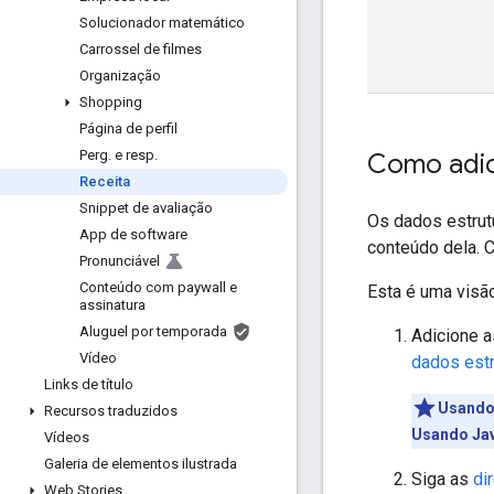
Solucionador matemático
Carrossel de filmes
Organização
Shopping
Página de perfil
Perg
.
e resp
.
Como adic
Receita
Snippet de avaliação
Os dados estrut
App de software
conteúdo dela. 
Pronunciável
Conteúdo com paywall e
Esta é uma visão
assinatura
Aluguel por temporada
Adicione 
Vídeo
dados estr
Links de título
Usando
Recursos traduzidos
Usando Jav
Vídeos
Galeria de elementos ilustrada
Siga as
di
Web Stories