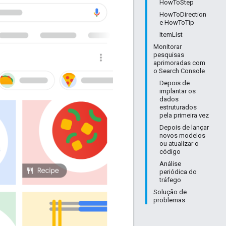
HowToStep
HowToDirection
e HowToTip
ItemList
Monitorar
pesquisas
aprimoradas com
o Search Console
Depois de
implantar os
dados
estruturados
pela primeira vez
Depois de lançar
novos modelos
ou atualizar o
código
Análise
periódica do
tráfego
Solução de
problemas