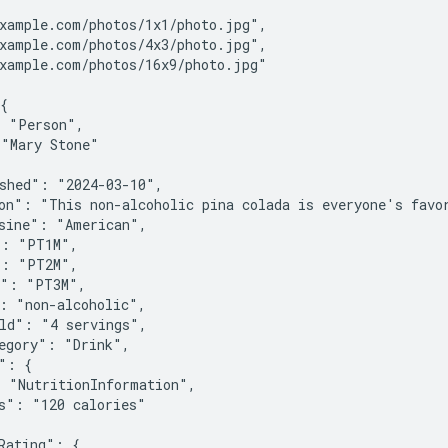


xample.com/photos/1x1/photo.jpg",

xample.com/photos/4x3/photo.jpg",

xample.com/photos/16x9/photo.jpg"

{

 "Person",

"Mary Stone"

shed": "2024-03-10",

on": "This non-alcoholic pina colada is everyone's favor
sine": "American",

: "PT1M",

: "PT2M",

": "PT3M",

: "non-alcoholic",

ld": "4 servings",

egory": "Drink",

": {

 "NutritionInformation",

s": "120 calories"

Rating": {
