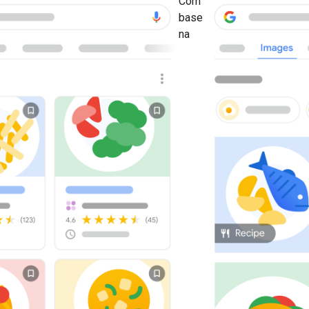
Com
base
na