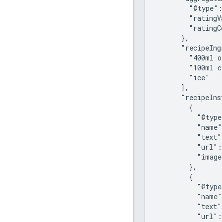
        "@type":
        "ratingV
        "ratingC
      },

      "recipeIng
        "400ml o
        "100ml c
        "ice"

      ],

      "recipeIns
        {

          "@type
          "name"
          "text"
          "url":
          "image
        },

        {

          "@type
          "name"
          "text"
          "url":