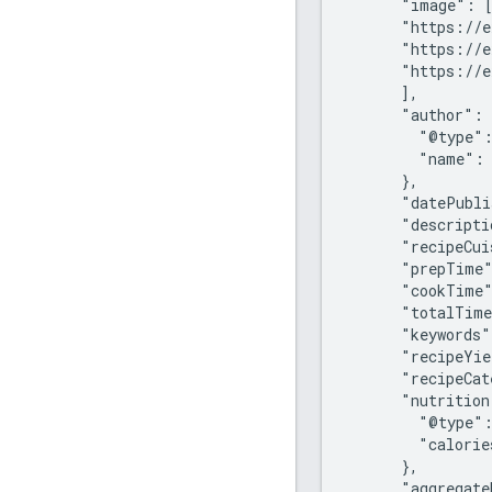
      "image": [
      "https://e
      "https://e
      "https://e
      ],

      "author": 
        "@type":
        "name": 
      },

      "datePubli
      "descripti
      "recipeCui
      "prepTime"
      "cookTime"
      "totalTime
      "keywords"
      "recipeYie
      "recipeCat
      "nutrition
        "@type":
        "calorie
      },

      "aggregate