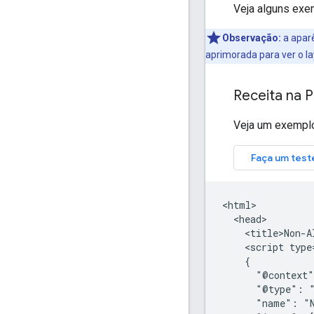
Veja alguns exe
Observação:
a aparê
aprimorada para ver o la
Receita na 
Veja um exemplo 
<html>

  <head>

    <title>Non-A
    <script type
    {

      "@context"
      "@type": "
      "name": "N