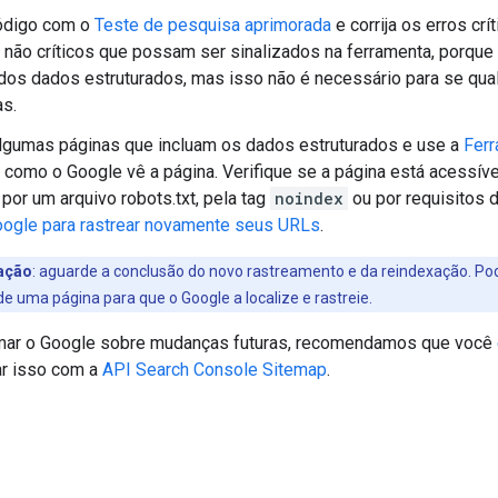
código com o
Teste de pesquisa aprimorada
e corrija os erros crí
não críticos que possam ser sinalizados na ferramenta, porque
dos dados estruturados, mas isso não é necessário para se qual
s.
lgumas páginas que incluam os dados estruturados e use a
Ferr
r como o Google vê a página. Verifique se a página está acessív
por um arquivo robots.txt, pela tag
noindex
ou por requisitos d
oogle para rastrear novamente seus URLs
.
ação
: aguarde a conclusão do novo rastreamento e da reindexação. Pode
de uma página para que o Google a localize e rastreie.
rmar o Google sobre mudanças futuras, recomendamos que você
ar isso com a
API Search Console Sitemap
.