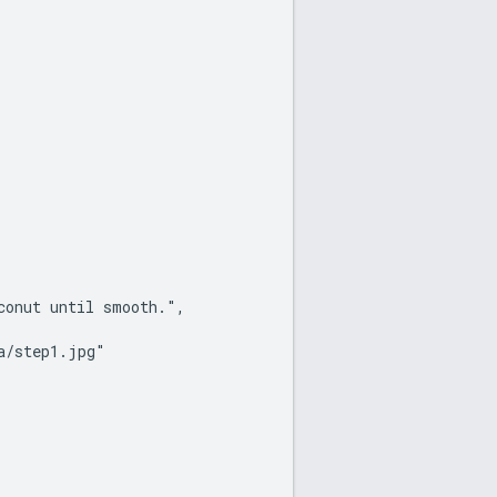
onut until smooth.",

/step1.jpg"
