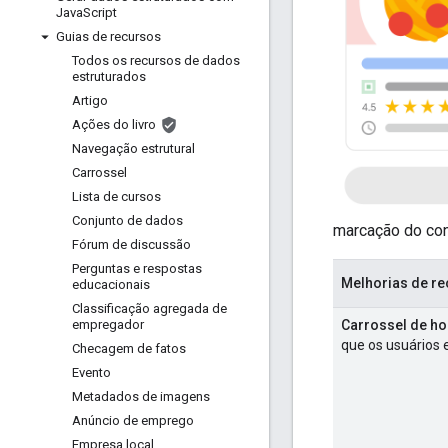
Java
Script
Guias de recursos
Todos os recursos de dados
estruturados
Artigo
Ações do livro
Navegação estrutural
Carrossel
Lista de cursos
Conjunto de dados
marcação do con
Fórum de discussão
Perguntas e respostas
Melhorias de re
educacionais
Classificação agregada de
Carrossel de ho
empregador
que os usuários 
Checagem de fatos
Evento
Metadados de imagens
Anúncio de emprego
Empresa local