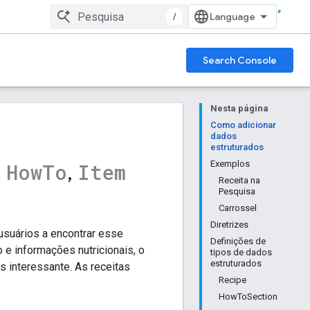
/
Search Console
Nesta página
Como adicionar
dados
estruturados
,
,
Exemplos
How
To
Item
Receita na
Pesquisa
Carrossel
Diretrizes
usuários a encontrar esse
Definições de
e informações nutricionais, o
tipos de dados
estruturados
s interessante. As receitas
Recipe
HowToSection