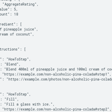
 "AggregateRating",

alue": 5,

ount": 18

redient": [

f pineapple juice",

ream of coconut",

tructions": [

": "HowToStep",

: "Blend",

: "Blend 400ml of pineapple juice and 100ml cream of coc
 "https://example.com/non-alcoholic-pina-colada#step1",

": "https://example.com/photos/non-alcoholic-pina-colada
": "HowToStep",

: "Fill",

: "Fill a glass with ice.",

 "https://example.com/non-alcoholic-pina-colada#step2",
