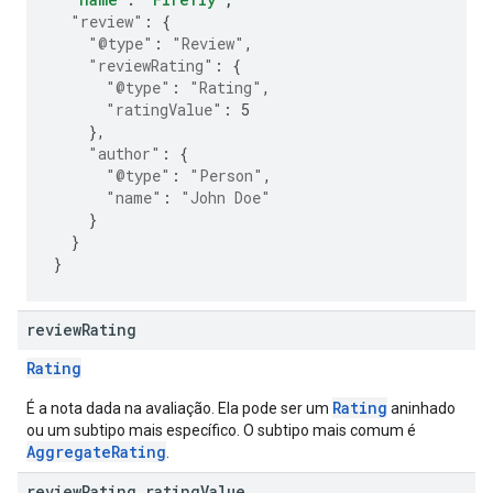
"review"
:
{
"@type"
:
"Review"
,
"reviewRating"
:
{
"@type"
:
"Rating"
,
"ratingValue"
:
5
},
"author"
:
{
"@type"
:
"Person"
,
"name"
:
"John Doe"
}
}
}
review
Rating
Rating
Rating
É a nota dada na avaliação. Ela pode ser um
aninhado
ou um subtipo mais específico. O subtipo mais comum é
AggregateRating
.
review
Rating
.
rating
Value