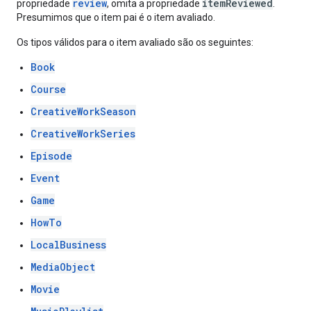
review
itemReviewed
propriedade
, omita a propriedade
.
Presumimos que o item pai é o item avaliado.
Os tipos válidos para o item avaliado são os seguintes:
Book
Course
CreativeWorkSeason
CreativeWorkSeries
Episode
Event
Game
HowTo
LocalBusiness
MediaObject
Movie