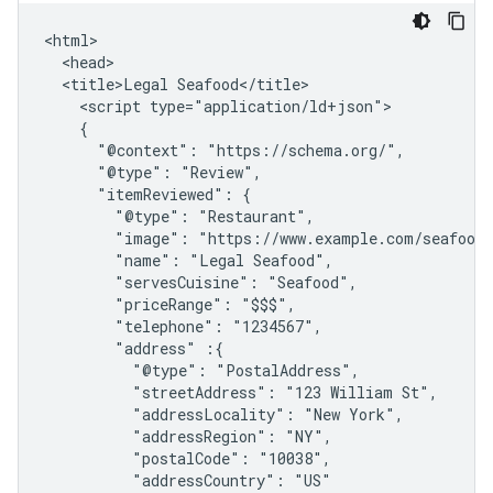
<html>

  <head>

  <title>Legal Seafood</title>

    <script type="application/ld+json">

    {

      "@context": "https://schema.org/",

      "@type": "Review",

      "itemReviewed": {

        "@type": "Restaurant",

        "image": "https://www.example.com/seafood-
        "name": "Legal Seafood",

        "servesCuisine": "Seafood",

        "priceRange": "$$$",

        "telephone": "1234567",

        "address" :{

          "@type": "PostalAddress",

          "streetAddress": "123 William St",

          "addressLocality": "New York",

          "addressRegion": "NY",

          "postalCode": "10038",

          "addressCountry": "US"
