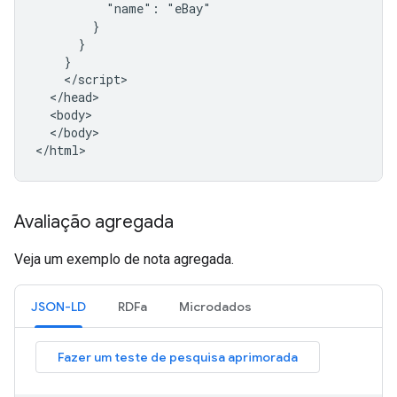
          "name": "eBay"

        }

      }

    }

    </script>

  </head>

  <body>

  </body>

</html>
Avaliação agregada
Veja um exemplo de nota agregada.
JSON-LD
RDFa
Microdados