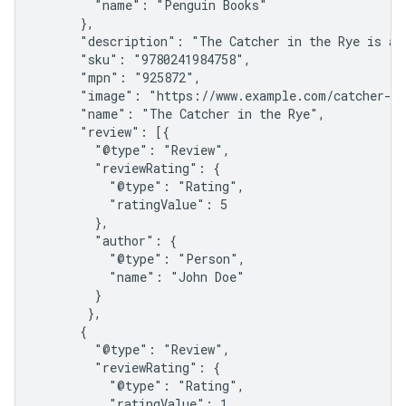
        "name": "Penguin Books"

      },

      "description": "The Catcher in the Rye is a 
      "sku": "9780241984758",

      "mpn": "925872",

      "image": "https://www.example.com/catcher-in
      "name": "The Catcher in the Rye",

      "review": [{

        "@type": "Review",

        "reviewRating": {

          "@type": "Rating",

          "ratingValue": 5

        },

        "author": {

          "@type": "Person",

          "name": "John Doe"

        }

       },

      {

        "@type": "Review",

        "reviewRating": {

          "@type": "Rating",

          "ratingValue": 1
