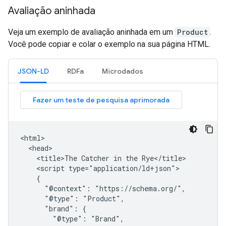
Avaliação aninhada
Veja um exemplo de avaliação aninhada em um
Product
.
Você pode copiar e colar o exemplo na sua página HTML.
JSON-LD
RDFa
Microdados
<html>

  <head>

    <title>The Catcher in the Rye</title>

    <script type="application/ld+json">

    {

      "@context": "https://schema.org/",

      "@type": "Product",

      "brand": {

        "@type": "Brand",
