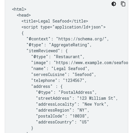
<html>

  <head>

    <title>Legal Seafood</title>

    <script type="application/ld+json">

    {

      "@context": "https://schema.org/",

      "@type": "AggregateRating",

      "itemReviewed": {

        "@type": "Restaurant",

        "image": "https://www.example.com/seafood-
        "name": "Legal Seafood",

        "servesCuisine": "Seafood",

        "telephone": "1234567",

        "address" : {

          "@type": "PostalAddress",

          "streetAddress": "123 William St",

          "addressLocality": "New York",

          "addressRegion": "NY",

          "postalCode": "10038",

          "addressCountry": "US"

        }
