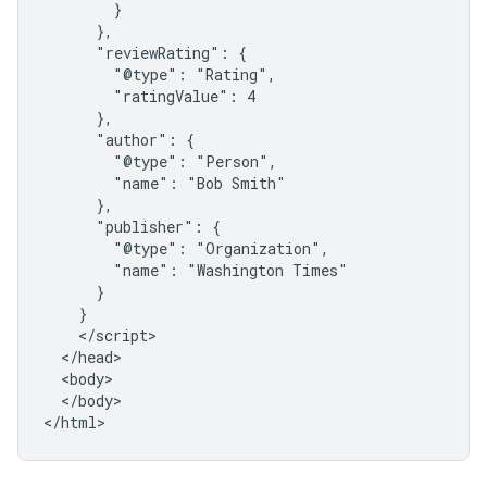
        }

      },

      "reviewRating": {

        "@type": "Rating",

        "ratingValue": 4

      },

      "author": {

        "@type": "Person",

        "name": "Bob Smith"

      },

      "publisher": {

        "@type": "Organization",

        "name": "Washington Times"

      }

    }

    </script>

  </head>

  <body>

  </body>

</html>