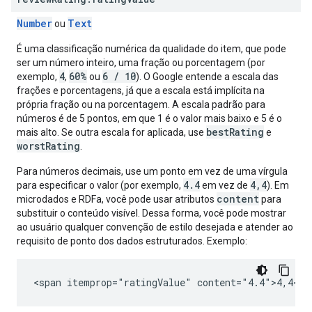
Number
Text
ou
É uma classificação numérica da qualidade do item, que pode
ser um número inteiro, uma fração ou porcentagem (por
4
60%
6 / 10
exemplo,
,
ou
). O Google entende a escala das
frações e porcentagens, já que a escala está implícita na
própria fração ou na porcentagem. A escala padrão para
números é de 5 pontos, em que 1 é o valor mais baixo e 5 é o
bestRating
mais alto. Se outra escala for aplicada, use
e
worstRating
.
Para números decimais, use um ponto em vez de uma vírgula
4.4
4,4
para especificar o valor (por exemplo,
em vez de
). Em
content
microdados e RDFa, você pode usar atributos
para
substituir o conteúdo visível. Dessa forma, você pode mostrar
ao usuário qualquer convenção de estilo desejada e atender ao
requisito de ponto dos dados estruturados. Exemplo:
<span itemprop="ratingValue" content="4.4">4,4</s