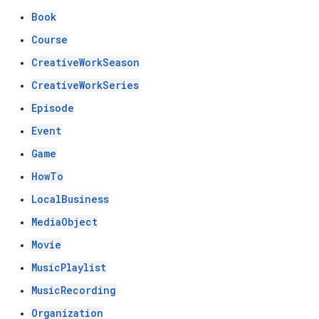
Book
Course
CreativeWorkSeason
CreativeWorkSeries
Episode
Event
Game
HowTo
LocalBusiness
MediaObject
Movie
MusicPlaylist
MusicRecording
Organization