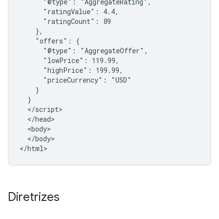
      "@type": "AggregateRating",

      "ratingValue": 4.4,

      "ratingCount": 89

    },

    "offers": {

      "@type": "AggregateOffer",

      "lowPrice": 119.99,

      "highPrice": 199.99,

      "priceCurrency": "USD"

    }

  }

  </script>

  </head>

  <body>

  </body>

</html>
Diretrizes