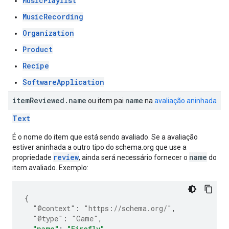
MusicPlaylist
MusicRecording
Organization
Product
Recipe
SoftwareApplication
item
Reviewed
.
name
name
ou item pai
na
avaliação aninhada
Text
É o nome do item que está sendo avaliado. Se a avaliação
estiver aninhada a outro tipo do schema.org que use a
review
name
propriedade
, ainda será necessário fornecer o
do
item avaliado. Exemplo:
{
"@context"
:
"https://schema.org/"
,
"@type"
:
"Game"
,
"name"
:
"Firefly"
,