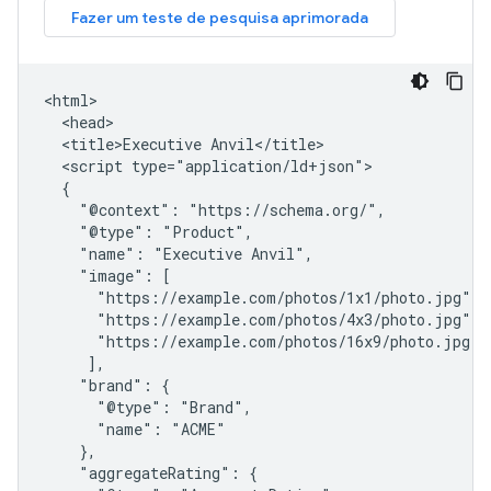
<html>

  <head>

  <title>Executive Anvil</title>

  <script type="application/ld+json">

  {

    "@context": "https://schema.org/",

    "@type": "Product",

    "name": "Executive Anvil",

    "image": [

      "https://example.com/photos/1x1/photo.jpg",

      "https://example.com/photos/4x3/photo.jpg",

      "https://example.com/photos/16x9/photo.jpg"

     ],

    "brand": {

      "@type": "Brand",

      "name": "ACME"

    },

    "aggregateRating": {
