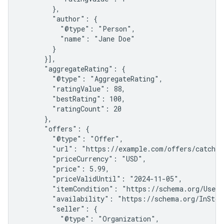
        },

        "author": {

          "@type": "Person",

          "name": "Jane Doe"

        }

      }],

      "aggregateRating": {

        "@type": "AggregateRating",

        "ratingValue": 88,

        "bestRating": 100,

        "ratingCount": 20

      },

      "offers": {

        "@type": "Offer",

        "url": "https://example.com/offers/catcher-
        "priceCurrency": "USD",

        "price": 5.99,

        "priceValidUntil": "2024-11-05",

        "itemCondition": "https://schema.org/UsedCo
        "availability": "https://schema.org/InStock
        "seller": {

          "@type": "Organization",
