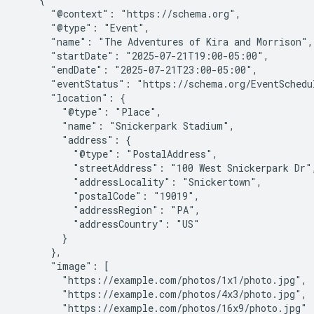
      "@context": "https://schema.org",

      "@type": "Event",

      "name": "The Adventures of Kira and Morrison",

      "startDate": "2025-07-21T19:00-05:00",

      "endDate": "2025-07-21T23:00-05:00",

      "eventStatus": "https://schema.org/EventSchedul
      "location": {

        "@type": "Place",

        "name": "Snickerpark Stadium",

        "address": {

          "@type": "PostalAddress",

          "streetAddress": "100 West Snickerpark Dr",
          "addressLocality": "Snickertown",

          "postalCode": "19019",

          "addressRegion": "PA",

          "addressCountry": "US"

        }

      },

      "image": [

        "https://example.com/photos/1x1/photo.jpg",

        "https://example.com/photos/4x3/photo.jpg",

        "https://example.com/photos/16x9/photo.jpg"
