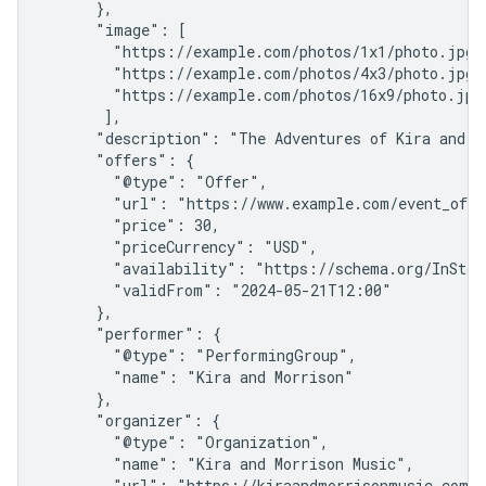
      },

      "image": [

        "https://example.com/photos/1x1/photo.jpg",
        "https://example.com/photos/4x3/photo.jpg",
        "https://example.com/photos/16x9/photo.jpg"
       ],

      "description": "The Adventures of Kira and M
      "offers": {

        "@type": "Offer",

        "url": "https://www.example.com/event_offer
        "price": 30,

        "priceCurrency": "USD",

        "availability": "https://schema.org/InStock
        "validFrom": "2024-05-21T12:00"

      },

      "performer": {

        "@type": "PerformingGroup",

        "name": "Kira and Morrison"

      },

      "organizer": {

        "@type": "Organization",

        "name": "Kira and Morrison Music",

        "url": "https://kiraandmorrisonmusic.com"
