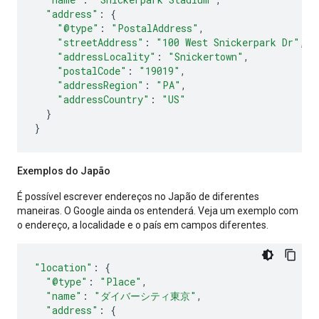
"address"
:
{
"@type"
:
"PostalAddress"
,
"streetAddress"
:
"100 West Snickerpark Dr"
,
"addressLocality"
:
"Snickertown"
,
"postalCode"
:
"19019"
,
"addressRegion"
:
"PA"
,
"addressCountry"
:
"US"
}
}
Exemplos do Japão
É possível escrever endereços no Japão de diferentes
maneiras. O Google ainda os entenderá. Veja um exemplo com
o endereço, a localidade e o país em campos diferentes.
"location"
:
{
"@type"
:
"Place"
,
"name"
:
"ダイバーシティ東京"
,
"address"
:
{