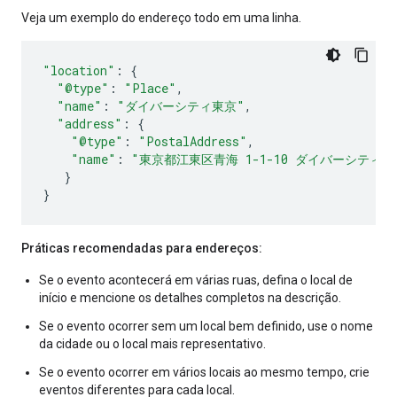
Veja um exemplo do endereço todo em uma linha.
"location"
:
{
"@type"
:
"Place"
,
"name"
:
"ダイバーシティ東京"
,
"address"
:
{
"@type"
:
"PostalAddress"
,
"name"
:
"東京都江東区青海 1-1-10 ダイバーシティ
}
}
Práticas recomendadas para endereços:
Se o evento acontecerá em várias ruas, defina o local de
início e mencione os detalhes completos na descrição.
Se o evento ocorrer sem um local bem definido, use o nome
da cidade ou o local mais representativo.
Se o evento ocorrer em vários locais ao mesmo tempo, crie
eventos diferentes para cada local.