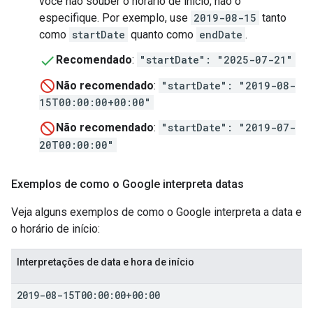
você não souber o horário de início, não o
especifique. Por exemplo, use
2019-08-15
tanto
como
startDate
quanto como
endDate
.
Recomendado
:
"startDate": "2025-07-21"
Não recomendado
:
"startDate": "2019-08-
15T00:00:00+00:00"
Não recomendado
:
"startDate": "2019-07-
20T00:00:00"
Exemplos de como o Google interpreta datas
Veja alguns exemplos de como o Google interpreta a data e
o horário de início:
Interpretações de data e hora de início
2019-08-15T00:00:00+00:00