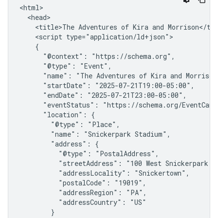
<html>

  <head>

    <title>The Adventures of Kira and Morrison</tit
    <script type="application/ld+json">

    {

      "@context": "https://schema.org",

      "@type": "Event",

      "name": "The Adventures of Kira and Morrison"
      "startDate": "2025-07-21T19:00-05:00",

      "endDate": "2025-07-21T23:00-05:00",

      "eventStatus": "https://schema.org/EventCance
      "location": {

        "@type": "Place",

        "name": "Snickerpark Stadium",

        "address": {

          "@type": "PostalAddress",

          "streetAddress": "100 West Snickerpark Dr
          "addressLocality": "Snickertown",

          "postalCode": "19019",

          "addressRegion": "PA",

          "addressCountry": "US"

        }
