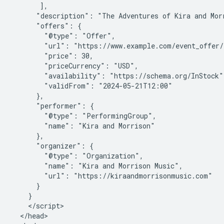
       ],

      "description": "The Adventures of Kira and Mor
      "offers": {

        "@type": "Offer",

        "url": "https://www.example.com/event_offer/1
        "price": 30,

        "priceCurrency": "USD",

        "availability": "https://schema.org/InStock",
        "validFrom": "2024-05-21T12:00"

      },

      "performer": {

        "@type": "PerformingGroup",

        "name": "Kira and Morrison"

      },

      "organizer": {

        "@type": "Organization",

        "name": "Kira and Morrison Music",

        "url": "https://kiraandmorrisonmusic.com"

      }

    }

    </script>

  </head>
