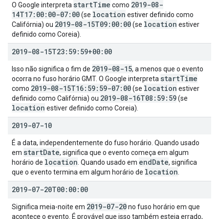
start
Time
2019-08-
O Google interpreta
como
14T17:00:00-07:00
location
(se
estiver definido como
2019-08-15T09:00:00
location
Califórnia) ou
(se
estiver
definido como Coreia).
2019-08-15T23:59:59+00:00
2019-08-15
Isso não significa o fim de
, a menos que o evento
start
Time
ocorra no fuso horário GMT. O Google interpreta
2019-08-15T16:59:59-07:00
location
como
(se
estiver
2019-08-16T08:59:59
definido como Califórnia) ou
(se
location
estiver definido como Coreia).
2019-07-10
É a data, independentemente do fuso horário. Quando usado
start
Date
em
, significa que o evento começa em algum
location
end
Date
horário de
. Quando usado em
, significa
location
que o evento termina em algum horário de
.
2019-07-20T00:00:00
2019-07-20
Significa meia-noite em
no fuso horário em que
acontece o evento. É provável que isso também esteja errado,