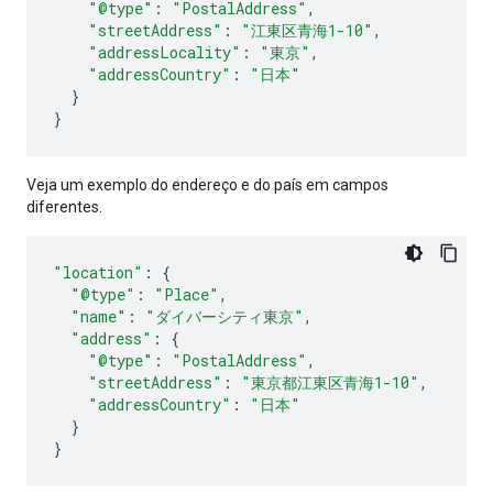
"@type"
:
"PostalAddress"
,
"streetAddress"
:
"江東区青海1-10"
,
"addressLocality"
:
"東京"
,
"addressCountry"
:
"日本"
}
}
Veja um exemplo do endereço e do país em campos
diferentes.
"location"
:
{
"@type"
:
"Place"
,
"name"
:
"ダイバーシティ東京"
,
"address"
:
{
"@type"
:
"PostalAddress"
,
"streetAddress"
:
"東京都江東区青海1-10"
,
"addressCountry"
:
"日本"
}
}