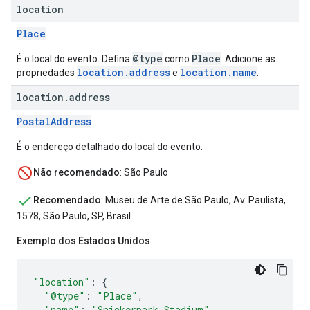
location
Place
@type
Place
É o local do evento. Defina
como
. Adicione as
location.address
location.name
propriedades
e
.
location
.
address
PostalAddress
É o endereço detalhado do local do evento.
Não recomendado
: São Paulo
Recomendado
: Museu de Arte de São Paulo, Av. Paulista,
1578, São Paulo, SP, Brasil
Exemplo dos Estados Unidos
"location"
:
{
"@type"
:
"Place"
,
"name"
:
"Snickerpark Stadium"
,