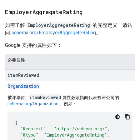
Employer
Aggregate
Rating
如需了解
EmployerAggregateRating
的完整定义，请访
问
schema.org/EmployerAggregateRating
。
Google 支持的属性如下：
必要属性
item
Reviewed
Organization
itemReviewed
被评单位。
属性必须指向代表被评公司的
schema.org/Organization
。 例如：
{
"@context"
:
"https://schema.org/"
,
"@type"
:
"EmployerAggregateRating"
,