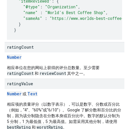
"itemReviewed"
:
{
"@type"
:
"Organization"
,
"name"
:
"World's Best Coffee Shop"
,
"sameAs"
:
"https://www.worlds-best-coffee-sh
}
}
rating
Count
Number
相应单位在您的网站上获得的评分总数量。至少需要
ratingCount
reviewCount
和
其中之一。
rating
Value
Number
Text
或
相应项的质量评分（以数字表示），可以是数字、分数或百分比
（例如，“4”、“60%”或“6/10”）。 Google 了解分数和百分比的分
制，因为该分制隐含在分数本身或百分比中。数字的默认分制为
5 分制，1 为最低值，5 为最高值。如需采用其他分制，请使用
bestRating
worstRating
和
。