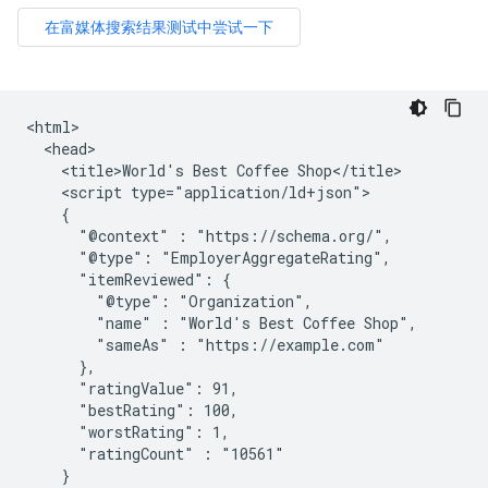
<html>

  <head>

    <title>World's Best Coffee Shop</title>

    <script type="application/ld+json">

    {

      "@context" : "https://schema.org/",

      "@type": "EmployerAggregateRating",

      "itemReviewed": {

        "@type": "Organization",

        "name" : "World's Best Coffee Shop",

        "sameAs" : "https://example.com"

      },

      "ratingValue": 91,

      "bestRating": 100,

      "worstRating": 1,

      "ratingCount" : "10561"

    }
