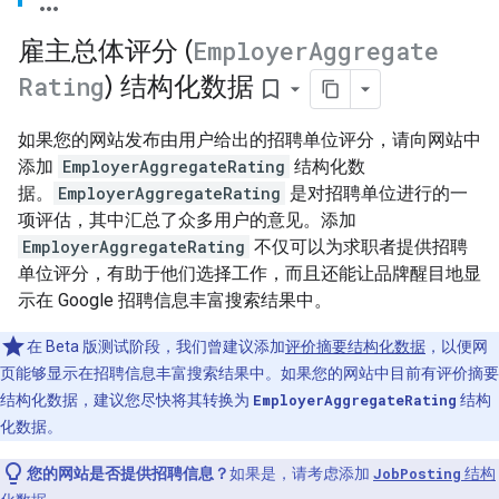
雇主总体评分 (
Employer
Aggregate
Rating
) 结构化数据
bookmark_border
如果您的网站发布由用户给出的招聘单位评分，请向网站中
添加
EmployerAggregateRating
结构化数
据。
EmployerAggregateRating
是对招聘单位进行的一
项评估，其中汇总了众多用户的意见。添加
EmployerAggregateRating
不仅可以为求职者提供招聘
单位评分，有助于他们选择工作，而且还能让品牌醒目地显
示在 Google 招聘信息丰富搜索结果中。
在 Beta 版测试阶段，我们曾建议添加
评价摘要结构化数据
，以便网
页能够显示在招聘信息丰富搜索结果中。如果您的网站中目前有评价摘要
结构化数据，建议您尽快将其转换为
EmployerAggregateRating
结构
化数据。
您的网站是否提供招聘信息？
如果是，请考虑添加
JobPosting
结构