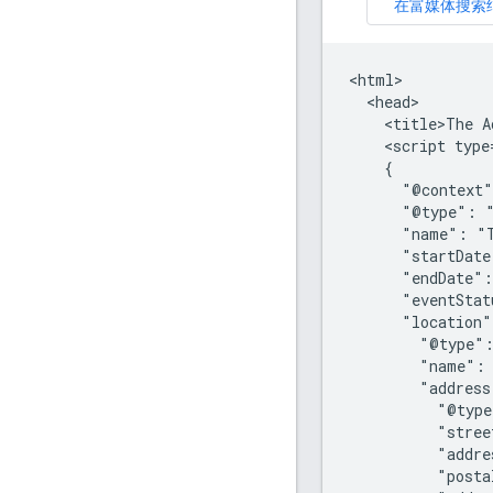
<html>

  <head>

    <title>The A
    <script type
    {

      "@context"
      "@type": "
      "name": "T
      "startDate
      "endDate":
      "eventStat
      "location"
        "@type":
        "name": 
        "address
          "@type
          "stree
          "addre
          "posta