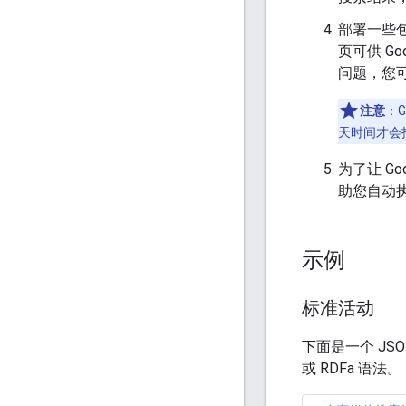
部署一些
页可供 Goo
问题，您
注意
：
天时间才会
为了让 G
助您自动
示例
标准活动
下面是一个 JSO
或 RDFa 语法。