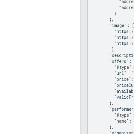
          "addre
          "addre
        }

      },

      "image": [
        "https:/
        "https:/
        "https:/
       ],

      "descripti
      "offers": 
        "@type":
        "url": "
        "price":
        "priceCu
        "availab
        "validFr
      },

      "performer
        "@type":
        "name": 
      },

      "organizer