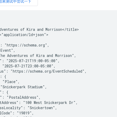
dventures of Kira and Morrison</title>

="application/ld+json">

: "https://schema.org",

Event",

he Adventures of Kira and Morrison",

": "2025-07-21T19:00-05:00",

 "2025-07-21T23:00-05:00",

us": "https://schema.org/EventScheduled",

: {

 "Place",

"Snickerpark Stadium",

": {

": "PostalAddress",

tAddress": "100 West Snickerpark Dr",

ssLocality": "Snickertown",

lCode": "19019",
