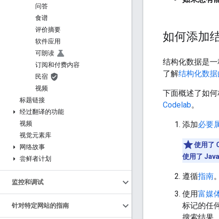
问答
食谱
评价摘要
如何添加
软件应用
可朗读
结构化数据是一
订阅和付费内容
了解
结构化数据
民宿
视频
下面概述了如何
标题链接
Codelab
。
经过翻译的功能
视频
添加
必要
视觉元素库
使用了 
网络故事
使用了 Java
尝鲜者计划
遵循
指南
监控和调试
使用
富媒
标记的任
针对特定网站的指南
搜索结果