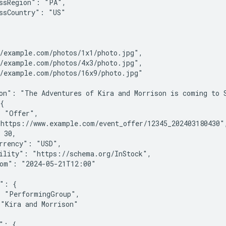
ssRegion": "PA",

ssCountry": "US"



/example.com/photos/1x1/photo.jpg",

/example.com/photos/4x3/photo.jpg",

/example.com/photos/16x9/photo.jpg"

on": "The Adventures of Kira and Morrison is coming to S
{

 "Offer",

https://www.example.com/event_offer/12345_202403180430",
 30,

rrency": "USD",

ility": "https://schema.org/InStock",

om": "2024-05-21T12:00"

": {

 "PerformingGroup",

"Kira and Morrison"

": {
