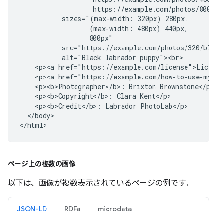
                   https://example.com/photos/800/b
           sizes="(max-width: 320px) 280px,

                  (max-width: 480px) 440px,

                  800px"

           src="https://example.com/photos/320/blac
           alt="Black labrador puppy"><br>

    <p><a href="https://example.com/license">Licens
    <p><a href="https://example.com/how-to-use-my-
    <p><b>Photographer</b>: Brixton Brownstone</p>

    <p><b>Copyright</b>: Clara Kent</p>

    <p><b>Credit</b>: Labrador PhotoLab</p>

  </body>

</html>
ページ上の複数の画像
以下は、画像が複数表示されているページの例です。
JSON-LD
RDFa
microdata