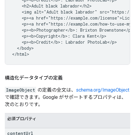
    <h2>Adult black labrador</h2>

    <img alt="Adult black labrador" src="https://e
    <p><a href="https://example.com/license">Licens
    <p><a href="https://example.com/how-to-use-my-
    <p><b>Photographer</b>: Brixton Brownstone</p>

    <p><b>Copyright</b>: Clara Kent</p>

    <p><b>Credit</b>: Labrador PhotoLab</p>

  </body>

</html>
構造化データタイプの定義
ImageObject
の定義の全文は、
schema.org/ImageObject
で確認できます。Google がサポートするプロパティは、
次のとおりです。
必須プロパティ
content
Url