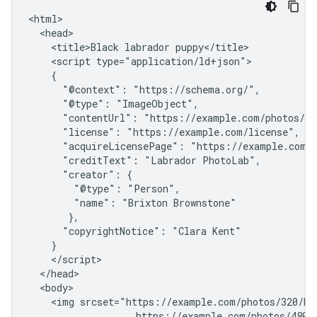
<html>

  <head>

    <title>Black labrador puppy</title>

    <script type="application/ld+json">

    {

      "@context": "https://schema.org/",

      "@type": "ImageObject",

      "contentUrl": "https://example.com/photos/32
      "license": "https://example.com/license",

      "acquireLicensePage": "https://example.com/h
      "creditText": "Labrador PhotoLab",

      "creator": {

        "@type": "Person",

        "name": "Brixton Brownstone"

       },

      "copyrightNotice": "Clara Kent"

    }

    </script>

  </head>

  <body>

    <img srcset="https://example.com/photos/320/bla
                   https://example.com/photos/480/b