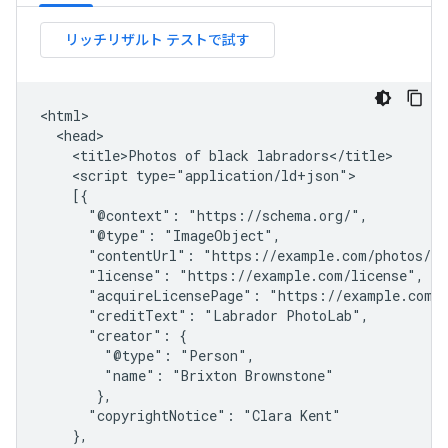
<html>

  <head>

    <title>Photos of black labradors</title>

    <script type="application/ld+json">

    [{

      "@context": "https://schema.org/",

      "@type": "ImageObject",

      "contentUrl": "https://example.com/photos/1x
      "license": "https://example.com/license",

      "acquireLicensePage": "https://example.com/h
      "creditText": "Labrador PhotoLab",

      "creator": {

        "@type": "Person",

        "name": "Brixton Brownstone"

       },

      "copyrightNotice": "Clara Kent"

    },
