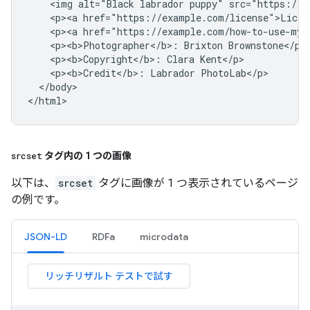
    <img alt="Black labrador puppy" src="https://e
    <p><a href="https://example.com/license">Licens
    <p><a href="https://example.com/how-to-use-my-
    <p><b>Photographer</b>: Brixton Brownstone</p>

    <p><b>Copyright</b>: Clara Kent</p>

    <p><b>Credit</b>: Labrador PhotoLab</p>

  </body>

</html>
srcset
タグ内の 1 つの画像
以下は、
srcset
タグに画像が 1 つ表示されているページ
の例です。
JSON-LD
RDFa
microdata