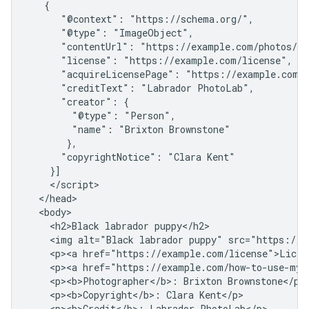
   {

      "@context": "https://schema.org/",

      "@type": "ImageObject",

      "contentUrl": "https://example.com/photos/1x
      "license": "https://example.com/license",

      "acquireLicensePage": "https://example.com/h
      "creditText": "Labrador PhotoLab",

      "creator": {

        "@type": "Person",

        "name": "Brixton Brownstone"

       },

      "copyrightNotice": "Clara Kent"

    }]

    </script>

  </head>

  <body>

    <h2>Black labrador puppy</h2>

    <img alt="Black labrador puppy" src="https://e
    <p><a href="https://example.com/license">Licens
    <p><a href="https://example.com/how-to-use-my-
    <p><b>Photographer</b>: Brixton Brownstone</p>

    <p><b>Copyright</b>: Clara Kent</p>

    <p><b>Credit</b>: Labrador PhotoLab</p>
