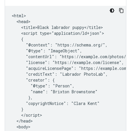
<html>

  <head>

    <title>Black labrador puppy</title>

    <script type="application/ld+json">

    {

      "@context": "https://schema.org/",

      "@type": "ImageObject",

      "contentUrl": "https://example.com/photos/1x
      "license": "https://example.com/license",

      "acquireLicensePage": "https://example.com/h
      "creditText": "Labrador PhotoLab",

      "creator": {

        "@type": "Person",

        "name": "Brixton Brownstone"

       },

      "copyrightNotice": "Clara Kent"

    }

    </script>

  </head>

  <body>
