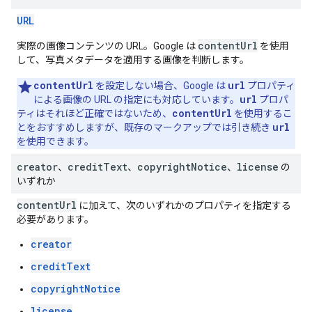
URL
contentUrl
実際の画像コンテンツの URL。Google は
を使用
して、写真メタデータを適用する画像を判断します。
contentUrl
url
を設定しない場合、Google は
プロパティ
url
による画像の URL の指定にも対応しています。
プロパ
contentUrl
ティはそれほど正確ではないため、
を使用するこ
url
とをおすすめしますが、既存のマークアップでは引き続き
を使用できます。
creator
credit
Text
copyright
Notice
license
、
、
、
の
いずれか
contentUrl
に加えて、次のいずれかのプロパティを指定する
必要があります。
creator
creditText
copyrightNotice
license