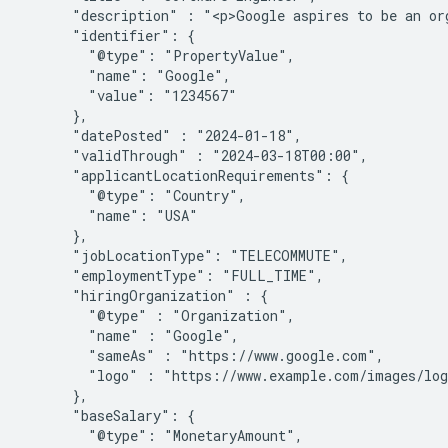
      "description" : "<p>Google aspires to be an org
      "identifier": {

        "@type": "PropertyValue",

        "name": "Google",

        "value": "1234567"

      },

      "datePosted" : "2024-01-18",

      "validThrough" : "2024-03-18T00:00",

      "applicantLocationRequirements": {

        "@type": "Country",

        "name": "USA"

      },

      "jobLocationType": "TELECOMMUTE",

      "employmentType": "FULL_TIME",

      "hiringOrganization" : {

        "@type" : "Organization",

        "name" : "Google",

        "sameAs" : "https://www.google.com",

        "logo" : "https://www.example.com/images/log
      },

      "baseSalary": {

        "@type": "MonetaryAmount",
