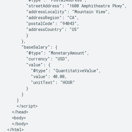
        "streetAddress": "1600 Amphitheatre Pkwy",

        "addressLocality": "Mountain View",

        "addressRegion": "CA",

        "postalCode": "94043",

        "addressCountry": "US"

        }

      },

      "baseSalary": {

        "@type": "MonetaryAmount",

        "currency": "USD",

        "value": {

          "@type": "QuantitativeValue",

          "value": 40.00,

          "unitText": "HOUR"

        }

      }

    }

    </script>

  </head>

  <body>

  </body>

</html>