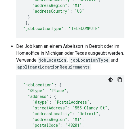
"addressRegion"
:
"MI"
,
"addressCountry"
:
"US"
}
},
"jobLocationType"
:
"TELECOMMUTE"
Der Job kann an einem Arbeitsort in Detroit oder im
Homeoffice in Michigan oder Texas ausgeübt werden.
Verwende
jobLocation
,
jobLocationType
und
applicantLocationRequirements
.
"jobLocation"
:
{
"@type"
:
"Place"
,
"address"
:
{
"@type"
:
"PostalAddress"
,
"streetAddress"
:
"555 Clancy St"
,
"addressLocality"
:
"Detroit"
,
"addressRegion"
:
"MI"
,
"postalCode"
:
"48201"
,