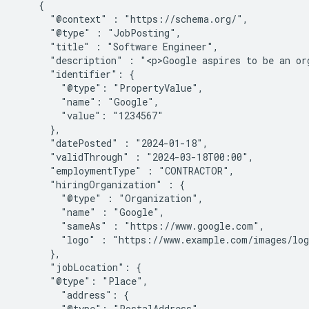
    {

      "@context" : "https://schema.org/",

      "@type" : "JobPosting",

      "title" : "Software Engineer",

      "description" : "<p>Google aspires to be an org
      "identifier": {

        "@type": "PropertyValue",

        "name": "Google",

        "value": "1234567"

      },

      "datePosted" : "2024-01-18",

      "validThrough" : "2024-03-18T00:00",

      "employmentType" : "CONTRACTOR",

      "hiringOrganization" : {

        "@type" : "Organization",

        "name" : "Google",

        "sameAs" : "https://www.google.com",

        "logo" : "https://www.example.com/images/log
      },

      "jobLocation": {

      "@type": "Place",

        "address": {

        "@type": "PostalAddress",
