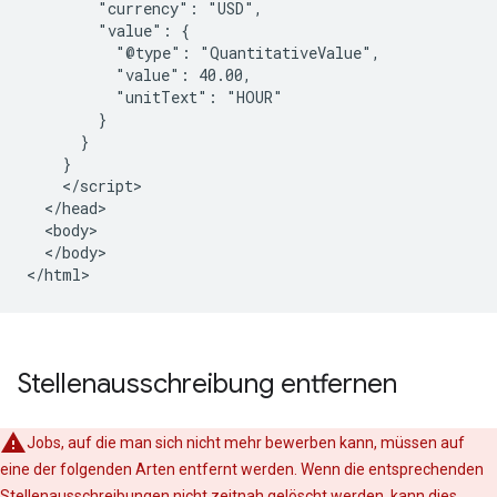
        "currency": "USD",

        "value": {

          "@type": "QuantitativeValue",

          "value": 40.00,

          "unitText": "HOUR"

        }

      }

    }

    </script>

  </head>

  <body>

  </body>

</html>
Stellenausschreibung entfernen
Jobs, auf die man sich nicht mehr bewerben kann, müssen auf
eine der folgenden Arten entfernt werden. Wenn die entsprechenden
Stellenausschreibungen nicht zeitnah gelöscht werden, kann dies