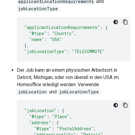
applicantLocationRequirements
und
jobLocationType
.
"applicantLocationRequirements"
:
{
"@type"
:
"Country"
,
"name"
:
"USA"
},
"jobLocationType"
:
"TELECOMMUTE"
Der Job kann an einem physischen Arbeitsort in
Detroit, Michigan, oder von überall in den USA im
Homeoffice erledigt werden. Verwende
jobLocation
und
jobLocationType
.
"jobLocation"
:
{
"@type"
:
"Place"
,
"address"
:
{
"@type"
:
"PostalAddress"
,
"addressLocality"
:
"Detroit"
,