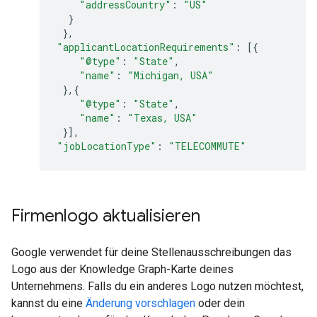
"addressCountry"
:
"US"
}
},
"applicantLocationRequirements"
:
[{
"@type"
:
"State"
,
"name"
:
"Michigan, USA"
},{
"@type"
:
"State"
,
"name"
:
"Texas, USA"
}],
"jobLocationType"
:
"TELECOMMUTE"
Firmenlogo aktualisieren
Google verwendet für deine Stellenausschreibungen das
Logo aus der Knowledge Graph-Karte deines
Unternehmens. Falls du ein anderes Logo nutzen möchtest,
kannst du eine
Änderung vorschlagen
oder dein