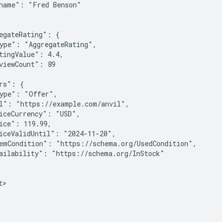
name": "Fred Benson"

egateRating": {

ype": "AggregateRating",

tingValue": 4.4,

viewCount": 89

rs": {

ype": "Offer",

l": "https://example.com/anvil",

iceCurrency": "USD",

ice": 119.99,

iceValidUntil": "2024-11-20",

emCondition": "https://schema.org/UsedCondition",

ailability": "https://schema.org/InStock"

>
