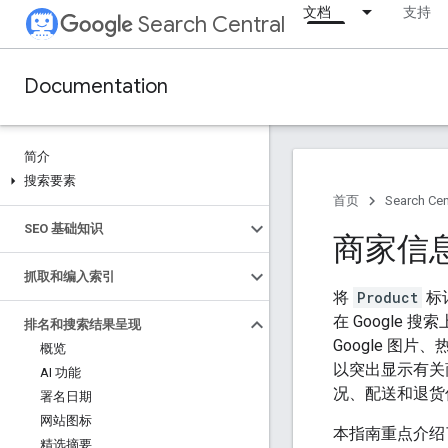
文档
支持
Search Central
Documentation
简介
搜索要素
首页
Search Cen
SEO 基础知识
商家信
抓取和编入索引
将
Product
标
在 Google
排名和搜索结果呈现
Google 图
概览
以突出显示有关
AI 功能
况、配送和退货
署名日期
网站图标
本指南重点介绍
精选摘要