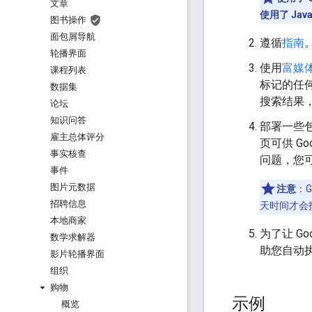
文章
使用了 Java
图书操作
面包屑导航
遵循
指南
轮播界面
使用
富媒
课程列表
标记的任
数据集
搜索结果
论坛
知识问答
部署一些
雇主总体评分
页可供 Goo
事实核查
问题，您
事件
图片元数据
注意
：
招聘信息
天时间才会
本地商家
为了让 G
数学求解器
助您自动
影片轮播界面
组织
购物
示例
概览