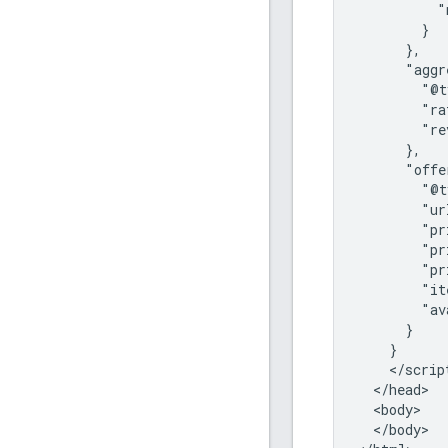
          "
        }

      },

      "aggr
        "@t
        "ra
        "re
      },

      "offe
        "@t
        "ur
        "pr
        "pr
        "pr
        "it
        "av
      }

    }

    </script
  </head>

  <body>

  </body>
