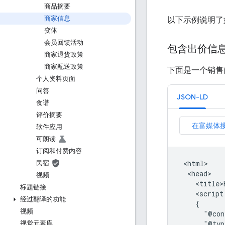
商品摘要
商家信息
以下示例说明了
变体
会员回馈活动
包含出价信
商家退货政策
商家配送政策
下面是一个销售
个人资料页面
问答
JSON-LD
食谱
评价摘要
软件应用
可朗读
订阅和付费内容
 <html>

民宿
  <head>

视频
    <title>
标题链接
    <script
经过翻译的功能
    {

视频
      "@con
      "@typ
视觉元素库