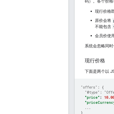
码）。各个价格
现行价格
原价会将
不能包含
会员价使
系统会忽略同时
现行价格
下面是两个以 J
"offers"
:
{
"@type"
:
"Off
"price"
:
10.0
"priceCurrenc
...
}