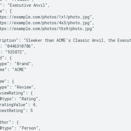
": "Executive Anvil",

e": [

tps://example.com/photos/1x1/photo.jpg",

tps://example.com/photos/4x3/photo.jpg",

tps://example.com/photos/16x9/photo.jpg"

ription": "Sleeker than ACME's Classic Anvil, the Execut
: "0446310786",

: "925872",

d": {

ype": "Brand",

me": "ACME"

ew": {

ype": "Review",

viewRating": {

@type": "Rating",

ratingValue": 4,

bestRating": 5

thor": {

@type": "Person",
