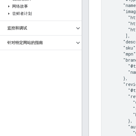
      "name
网络故事
      "imag
尝鲜者计划
        "ht
        "ht
监控和调试
        "ht
       ],

      "desc
针对特定网站的指南
      "sku"
      "mpn"
      "bran
        "@t
        "na
      },

      "revi
        "@t
        "re
          "
          "
          "
        },

        "au
          "