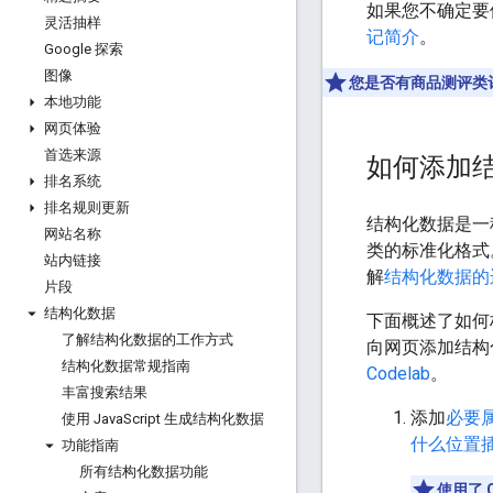
如果您不确定要
灵活抽样
记简介
。
Google 探索
图像
您是否有商品测评类
本地功能
网页体验
首选来源
如何添加
排名系统
排名规则更新
结构化数据是一
网站名称
类的标准化格式
站内链接
解
结构化数据的
片段
结构化数据
下面概述了如何
了解结构化数据的工作方式
向网页添加结构
结构化数据常规指南
Codelab
。
丰富搜索结果
添加
必要
使用 Java
Script 生成结构化数据
什么位置
功能指南
所有结构化数据功能
使用了 