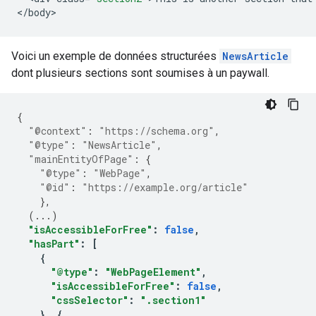
<
/
body
>
Voici un exemple de données structurées
NewsArticle
dont plusieurs sections sont soumises à un paywall.
{
"@context"
:
"https://schema.org"
,
"@type"
:
"NewsArticle"
,
"mainEntityOfPage"
:
{
"@type"
:
"WebPage"
,
"@id"
:
"https://example.org/article"
},
(
...
)
"isAccessibleForFree"
:
false
,
"hasPart"
:
[
{
"@type"
:
"WebPageElement"
,
"isAccessibleForFree"
:
false
,
"cssSelector"
:
".section1"
},
{