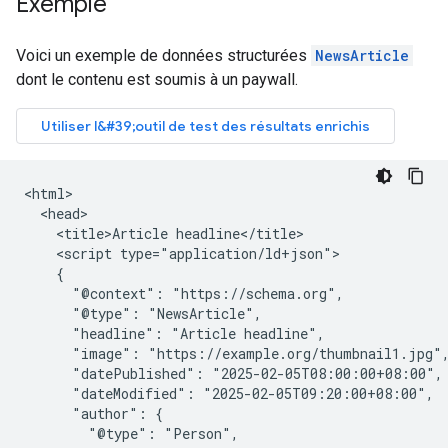
Exemple
Voici un exemple de données structurées
NewsArticle
dont le contenu est soumis à un paywall.
<html>

  <head>

    <title>Article headline</title>

    <script type="application/ld+json">

    {

      "@context": "https://schema.org",

      "@type": "NewsArticle",

      "headline": "Article headline",

      "image": "https://example.org/thumbnail1.jpg",
      "datePublished": "2025-02-05T08:00:00+08:00",

      "dateModified": "2025-02-05T09:20:00+08:00",

      "author": {

        "@type": "Person",
