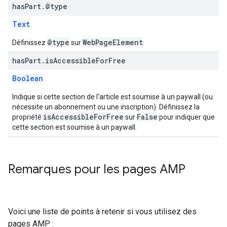
has
Part
.
@type
Text
@type
WebPageElement
Définissez
sur
.
has
Part
.
is
Accessible
For
Free
Boolean
Indique si cette section de l'article est soumise à un paywall (ou
nécessite un abonnement ou une inscription). Définissez la
isAccessibleForFree
False
propriété
sur
pour indiquer que
cette section est soumise à un paywall.
Remarques pour les pages AMP
Voici une liste de points à retenir si vous utilisez des
pages AMP :