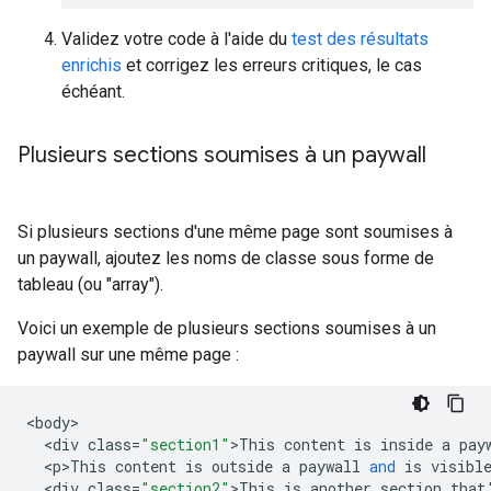
Validez votre code à l'aide du
test des résultats
enrichis
et corrigez les erreurs critiques, le cas
échéant.
Plusieurs sections soumises à un paywall
Si plusieurs sections d'une même page sont soumises à
un paywall, ajoutez les noms de classe sous forme de
tableau (ou "array").
Voici un exemple de plusieurs sections soumises à un
paywall sur une même page :
<
body
<
div
class
=
"section1"
>
This
content
is
inside
a
pay
<
p>This
content
is
outside
a
paywall
and
is
visibl
<
div
class
=
"section2"
>
This
is
another
section
that