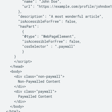
        "name": "John Doe",

        "url": "https://example.com/profile/johndoe1
      },

      "description": "A most wonderful article",

      "isAccessibleForFree": false,

      "hasPart":

        {

        "@type": "WebPageElement",

        "isAccessibleForFree": false,

        "cssSelector" : ".paywall"

        }

    }

    </script>

  </head>

  <body>

    <div class="non-paywall">

      Non-Paywalled Content

    </div>

    <div class="paywall">

      Paywalled Content

    </div>

  </body>

</html>