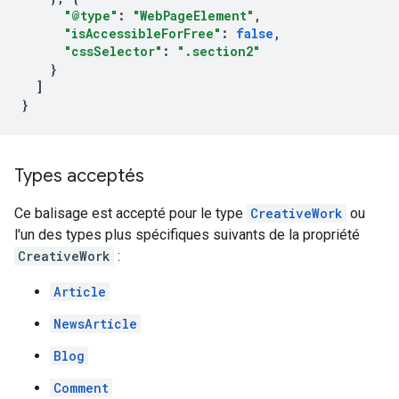
"@type"
:
"WebPageElement"
,
"isAccessibleForFree"
:
false
,
"cssSelector"
:
".section2"
}
]
}
Types acceptés
Ce balisage est accepté pour le type
CreativeWork
ou
l'un des types plus spécifiques suivants de la propriété
CreativeWork
:
Article
NewsArticle
Blog
Comment