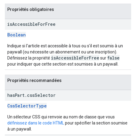
Propriétés obligatoires
is
Accessible
For
Free
Boolean
Indique si l'article est accessible à tous ou s'il est soumis à un
paywall (ou nécessite un abonnement ou une inscription).
isAccessibleForFree
false
Définissez la propriété
sur
pour indiquer que cette section est soumises à un paywall.
Propriétés recommandées
has
Part
.
css
Selector
CssSelectorType
Un sélecteur CSS qui renvoie au nom de classe que vous
définissez dans le code HTML
pour spécifier la section soumise
à un paywall.